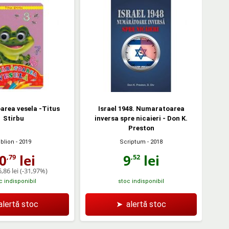
rea vesela -Titus
Israel 1948. Numaratoarea
Stirbu
inversa spre nicaieri - Don K.
Preston
Scriptum
- 2018
iblion
- 2019
9
lei
0
lei
,52
,79
,86 lei
(-31,97%)
c indisponibil
stoc indisponibil
alertă stoc
➤
alertă stoc