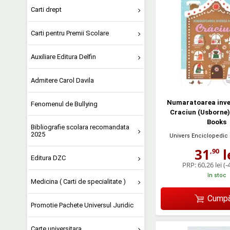
Carti drept
Carti pentru Premii Scolare
Auxiliare Editura Delfin
Admitere Carol Davila
Numaratoarea inve
Fenomenul de Bullying
Craciun (Usborne)
Books
Bibliografie scolara recomandata
2025
Univers Enciclopedic 
31
l
,90
Editura DZC
PRP:
60,26 lei
(-
în stoc
Medicina ( Carti de specialitate )
Cumpă
Promotie Pachete Universul Juridic
Carte universitara