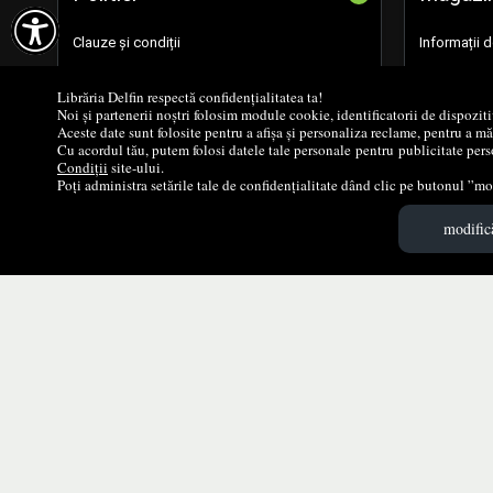

Clauze și condiții
Informații 
Politica de Cookie
Formular de
Librăria Delfin respectă confidențialitatea ta!
Noi și partenerii noștri folosim module cookie, identificatorii de dispozit
Aceste date sunt folosite pentru a afișa și personaliza reclame, pentru a m
Politica de Confidențialitate
Cărţi noi
Cu acordul tău, putem folosi datele tale personale pentru publicitate perso
Condiții
site-ului.
Poți administra setările tale de confidențialitate dând clic pe butonul ”mod
Cum cumperi?
Promoţii
modifică
Despre livrare
Edituri
Concursuri
Autori
Voucher educațional
Parteneri
SEAP SICAP