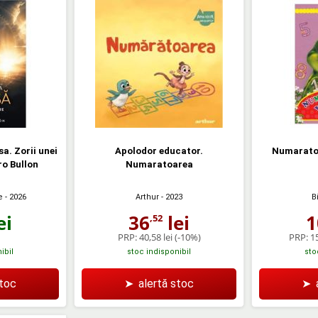
a. Zorii unei
Apolodor educator.
Numaratoa
ro Bullon
Numaratoarea
e
- 2026
Arthur
- 2023
B
ei
36
lei
1
,52
PRP:
40,58 lei
(-10%)
PRP:
15
ibil
stoc indisponibil
sto
stoc
➤
alertă stoc
➤