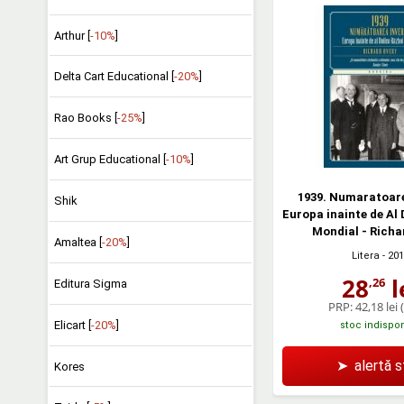
Arthur [
-10%
]
Delta Cart Educational [
-20%
]
Rao Books [
-25%
]
Art Grup Educational [
-10%
]
1939. Numaratoare
Shik
Europa inainte de Al 
Mondial - Richa
Amaltea [
-20%
]
Litera
- 20
28
l
,26
Editura Sigma
PRP:
42,18 lei
Elicart [
-20%
]
stoc indispon
➤
alertă 
Kores