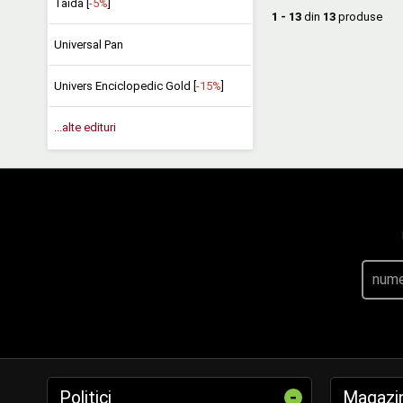
Taida [
-5%
]
1 - 13
din
13
produse
Universal Pan
Univers Enciclopedic Gold [
-15%
]
...alte edituri
-
Politici
Magazi