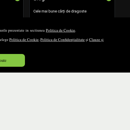
Cele mai bune cărți de dragoste
Cele mai bune cărți românești
opurile prezentate in sectiunea
Politica de Cookie
.
Cele mai bune cărți religioase
nțelege
Politica de Cookie
,
Politica de Confidențialitate
și
Clauze și
Cele mai bune cărți de istorie
oate
Top cărți beletristică
...toate știrile