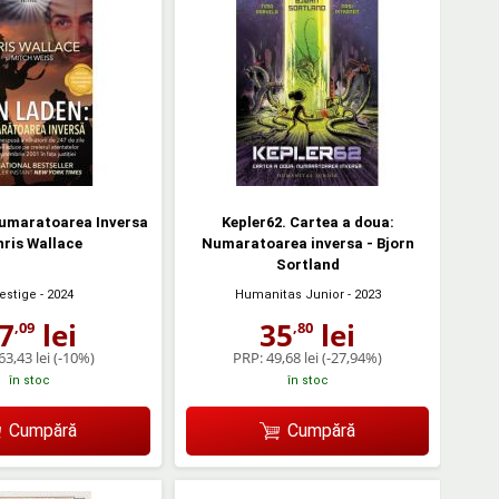
Numaratoarea Inversa
Kepler62. Cartea a doua:
hris Wallace
Numaratoarea inversa - Bjorn
Sortland
estige
- 2024
Humanitas Junior
- 2023
7
lei
35
lei
,09
,80
63,43 lei
(-10%)
PRP:
49,68 lei
(-27,94%)
în stoc
în stoc
Cumpără
Cumpără