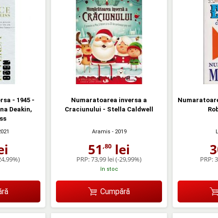
sa - 1945 -
Numaratoarea inversa a
Numaratoare
ona Deakin,
Craciunului - Stella Caldwell
Ro
ss
2021
Aramis
- 2019
ei
51
lei
3
,80
24,99%)
PRP:
73,99 lei
(-29,99%)
PRP:
3
în stoc
ră
Cumpără