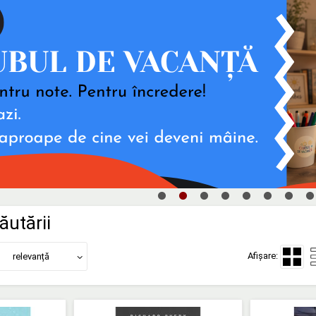
ăutării
Afișare:
relevanță