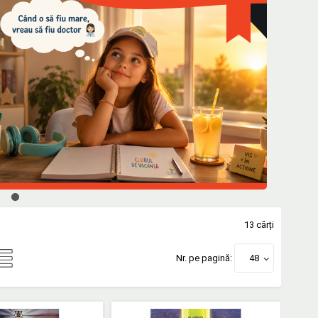
13 cărți
Nr. pe pagină:
48