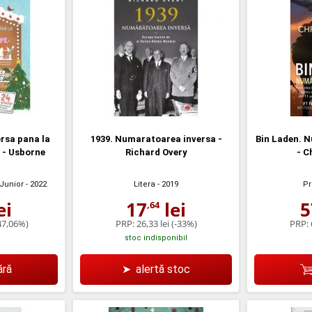
rsa pana la
1939. Numaratoarea inversa -
Bin Laden. 
 - Usborne
Richard Overy
- C
Junior
- 2022
Pr
Litera
- 2019
ei
5
17
lei
,64
47,06%)
PRP:
PRP:
26,33 lei
(-33%)
stoc indisponibil
ră
➤
alertă stoc