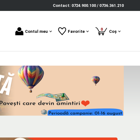
Contact: 0724.900.100 / 0736.361.210
produse
0
Contul meu
Favorite
Coș