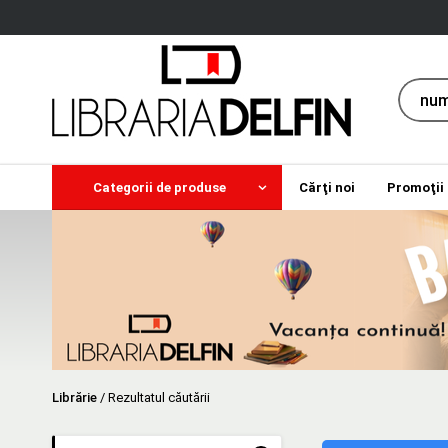
Categorii de produse
Cărţi noi
Promoţii
Librărie
/
Rezultatul căutării