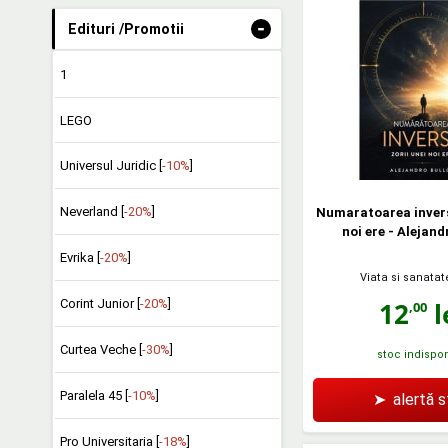
-
Edituri /Promotii
1
LEGO
Universul Juridic [
-10%
]
Neverland [
-20%
]
Numaratoarea invers
noi ere - Alejand
Evrika [
-20%
]
Viata si sanatat
12
l
Corint Junior [
-20%
]
,00
Curtea Veche [
-30%
]
stoc indispon
Paralela 45 [
-10%
]
➤
alertă 
Pro Universitaria [
-18%
]