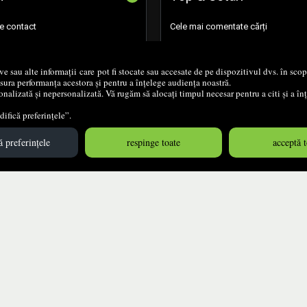
de contact
Cele mai comentate cărți
 retur
Setările mele de confidențialitate
ive sau alte informații care pot fi stocate sau accesate de pe dispozitivul dvs. în sc
ăsura performanța acestora și pentru a înțelege audiența noastră.
Setările mele de accesibilitate
nalizată și nepersonalizată. Vă rugăm să alocați timpul necesar pentru a citi și a î
ifică preferințele”.
 preferințele
respinge toate
acceptă t
© 2004 - 2026
Grup DZC SRL
Magazin virtual
creat de
Vital Soft
Created in 0.1019 sec