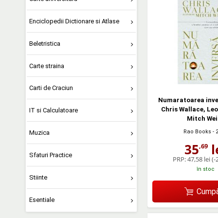
Enciclopedii Dictionare si Atlase
Beletristica
Carte straina
Carti de Craciun
Numaratoarea inver
Chris Wallace, Le
IT si Calculatoare
Mitch Wei
Rao Books
- 
Muzica
35
l
,69
Sfaturi Practice
PRP:
47,58 lei
(-
în stoc
Stiinte
Cumpă
Esentiale