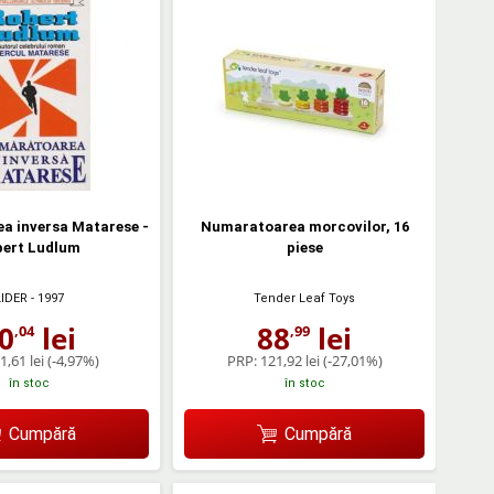
a inversa Matarese -
Numaratoarea morcovilor, 16
bert Ludlum
piese
LIDER
- 1997
Tender Leaf Toys
0
lei
88
lei
,04
,99
1,61 lei
(-4,97%)
PRP:
121,92 lei
(-27,01%)
în stoc
în stoc
Cumpără
Cumpără