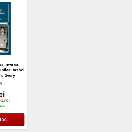
a inversa.
Doilea Razboi
rd Overy
15
ei
(-33%)
ibil
stoc