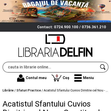
Contact: 0724.900.100 / 0736.361.210
produse
0
Contul meu
Coș
Meniu
Librărie
/
Sfaturi Practice
/
Acatistul Sfantului Cuvios Dimitrie cel Nou - Ocrotitorul Bucurestilor, format mic
Acatistul Sfantului Cuvios