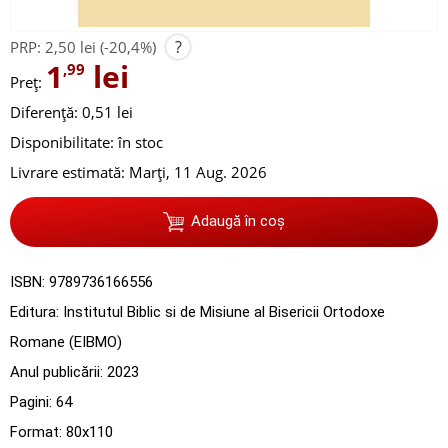
?
PRP:
2,50 lei
(-20,4%)
1
lei
,99
Preț:
Diferență: 0,51 lei
Disponibilitate:
în stoc
Livrare estimată:
Marți, 11 Aug. 2026
Adaugă în coș
ISBN:
9789736166556
Editura:
Institutul Biblic si de Misiune al Bisericii Ortodoxe
Romane (EIBMO)
Anul publicării:
2023
Pagini:
64
Format: 80x110