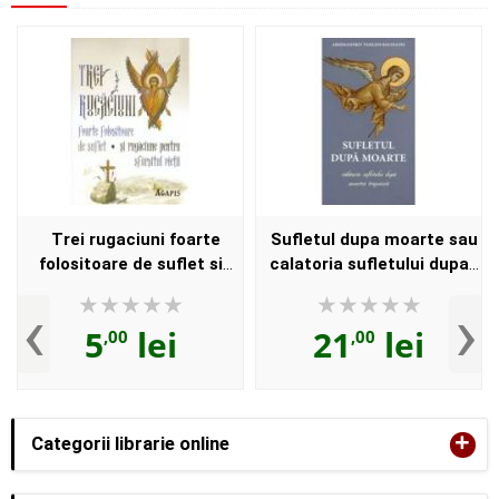
Trei rugaciuni foarte
Sufletul dupa moarte sau
folositoare de suflet si
calatoria sufletului dupa
rugaciune pentru sfarsitul
moartea trupeasca -
‹
›
vietii
Vasilios Bacoianis
5
lei
21
lei
,00
,00
+
Categorii librarie online