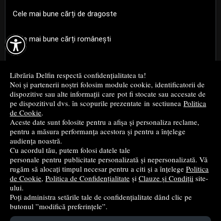
Cele mai bune cărți de dragoste

Cele mai bune cărți românești
Cele mai bune cărți religioase
Librăria Delfin respectă confidențialitatea ta!
Noi și partenerii noștri folosim module cookie, identificatorii de
Cele mai bune cărți de istorie
dispozitive sau alte informații care pot fi stocate sau accesate de
pe dispozitivul dvs. în scopurile prezentate in sectiunea
Politica
de Cookie
.
Top cărți beletristică
Aceste date sunt folosite pentru a afișa și personaliza reclame,
pentru a măsura performanța acestora și pentru a înțelege
...toate știrile
audiența noastră.
Cu acordul tău, putem folosi datele tale
personale pentru publicitate personalizată și nepersonalizată. Vă
© 2004 - 2026
Grup DZC SRL
rugăm să alocați timpul necesar pentru a citi și a înțelege
Politica
de Cookie
,
Politica de Confidențialitate
și
Clauze și Condiții
site-
Magazin online
creat de
Vital Soft
ului.
Poți administra setările tale de confidențialitate dând clic pe
butonul ”modifică preferințele”.
Created in 0.0871 sec