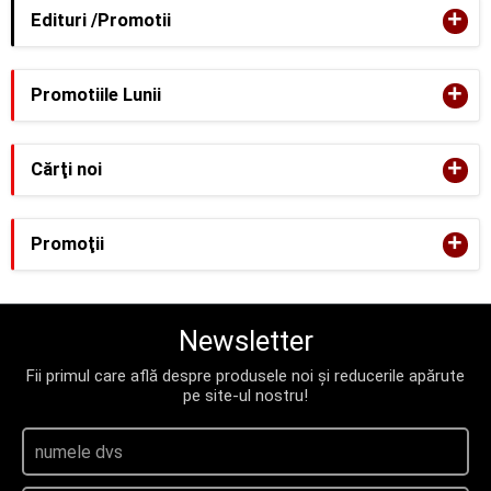
+
Edituri /Promotii
+
Promotiile Lunii
+
Cărţi noi
+
Promoţii
Newsletter
Fii primul care află despre produsele noi și reducerile apărute
pe site-ul nostru!