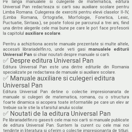
Pe langa manualele si culegerile de matematica, editura
Universal Pan redacteaza si carti sau auxiliare scolare pentru
Limba Romana. Culegerea de exercitii pentru elevii claselor II-IV,
(Limba Romana, Ortografie, Morfologie, Fonetica, Lexic,
Puctuatie, Sintaxa.), se poate folosi pe parcursul a trei ani, fiind
una dintre alegerile cele mai bune pe care le pot face profesorii
la capitolul
auxiliare scolare
.
Pentru a achizitiona aceste manuale prezentate si multe altele,
accesati librariadelfin.ro, unde veti gasi
manualele editurii
Universal Pan
si chiar noutati despre manuale si carti.
✅ Despre editura Universal Pan
Editura Universal Pan este una dintre editurile din Romania
specializate pe redactarea de manuale si auxiliare scolare.
✅ Manuale auxiliare si culegeri editura
Universal Pan
Editura Universal Pan detine o colectie impresionanata de
manuale si culegeri de matematica, romana, cu o structura
foarte dinamica si acopera toate informatiile pe care un elev ar
trebuie sa le stie la sfarsitul anului scolar.
✅ Noutati de la editura Universal Pan
Pe librariadelfin.ro gasesti cele mai noi carti si manuale publicate
de editura Universal Pan. Suntem la curent cu cele mai noi
tendinte in literatura si oferim o colectie impresionanta de titluri.