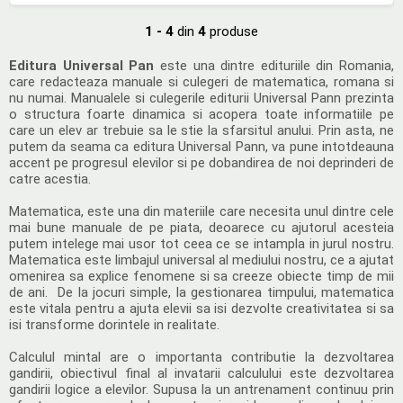
1 - 4
din
4
produse
Editura Universal Pan
este una dintre edituriile din Romania,
care redacteaza manuale si culegeri de matematica, romana si
nu numai. Manualele si culegerile editurii Universal Pann prezinta
o structura foarte dinamica si acopera toate informatiile pe
care un elev ar trebuie sa le stie la sfarsitul anului. Prin asta, ne
putem da seama ca editura Universal Pann, va pune intotdeauna
accent pe progresul elevilor si pe dobandirea de noi deprinderi de
catre acestia.
Matematica, este una din materiile care necesita unul dintre cele
mai bune manuale de pe piata, deoarece cu ajutorul acesteia
putem intelege mai usor tot ceea ce se intampla in jurul nostru.
Matematica este limbajul universal al mediului nostru, ce a ajutat
omenirea sa explice fenomene si sa creeze obiecte timp de mii
de ani. De la jocuri simple, la gestionarea timpului, matematica
este vitala pentru a ajuta elevii sa isi dezvolte creativitatea si sa
isi transforme dorintele in realitate.
Calculul mintal are o importanta contributie la dezvoltarea
gandirii, obiectivul final al invatarii calculului este dezvoltarea
gandirii logice a elevilor. Supusa la un antrenament continuu prin