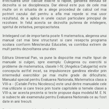
efectuarea unor calcule exacte si rapide, gandirea elevului se
dezvolta si se disciplineaza. Dar elevul este pus de cele mai
multe ori in situatia de a alege procedeul de calcul cel mai
potrivit cazului dat pentru a afla mai repede si mai usor
rezultatul, de a aplica in unele cazuri particulare principiul de
rezolvare. In felul acesta se dezvolta puterea de intelegere,
spiritul de initiativa, perspicacitatea.
Intelegand cat de importanta poate fi matematica, alegerea unui
manual cat mai bine structurat si care resepcta programa
scolara conform Ministerului Educatiei, va contribui extrem de
mult pentru dezvoltarea unui elev.
Editura Universal Pan, va pune la dispozitie mai multe tipuri de
manuale si culgeri, spre exemplu: Culegerea cu exercitii si
probleme de matematica, clasele I-IV, (Angelica Calugarita) este
conceputa astfel incat, sa impulsioneze gandirea elevilor prin
intermediul exercitiilor pe mai multe grade de dificultate;
Manualul special pentru Evaluarea Nationala, Matematica clasa a
VIII-a - (Catalin Petru Nicolescu) este unul dintre manualele cele
mai utilizate si care trece prin toate capitolele si temele clasei a
VIII-a, iar acesta prezinta si teste propuse dupa modelul M. E. N.
si subiecte ale examenului pentru Evaluarea Nationala ce au fost
date in anii trecuti.