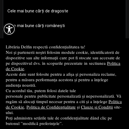
Cele mai bune cărți de dragoste

Cele mai bune cărți românești
Cele mai bune cărți religioase
Librăria Delfin respectă confidențialitatea ta!
Noi și partenerii noștri folosim module cookie, identificatorii de
Cele mai bune cărți de istorie
dispozitive sau alte informații care pot fi stocate sau accesate de
pe dispozitivul dvs. în scopurile prezentate in sectiunea
Politica
de Cookie
.
Top cărți beletristică
Aceste date sunt folosite pentru a afișa și personaliza reclame,
pentru a măsura performanța acestora și pentru a înțelege
...toate știrile
audiența noastră.
Cu acordul tău, putem folosi datele tale
personale pentru publicitate personalizată și nepersonalizată. Vă
© 2004 - 2026
Grup DZC SRL
rugăm să alocați timpul necesar pentru a citi și a înțelege
Politica
de Cookie
,
Politica de Confidențialitate
și
Clauze și Condiții
site-
Magazin virtual
creat de
Vital Soft
ului.
Poți administra setările tale de confidențialitate dând clic pe
butonul ”modifică preferințele”.
Created in 0.0877 sec