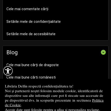
Cele mai comentate cărți
Setările mele de confidențialitate
Setările mele de accesibilitate
Blog
-
Cele mai bune cărți de dragoste

Cele mai bune cărți românești
Librăria Delfin respectă confidențialitatea ta!
Cele mai bune cărți religioase
Noi și partenerii noștri folosim module cookie, identificatorii de
dispozitive sau alte informații care pot fi stocate sau accesate de
pe dispozitivul dvs. în scopurile prezentate in sectiunea
Politica
Cele mai bune cărți de istorie
de Cookie
.
Aceste date sunt folosite pentru a afișa și personaliza reclame,