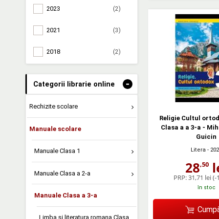
2023
(2)
2021
(3)
2018
(2)
-
Categorii librarie online
Rechizite scolare
Religie Cultul orto
Clasa a a 3-a - Mi
Manuale scolare
Guicin
Litera
- 20
Manuale Clasa 1
28
l
,50
Manuale Clasa a 2-a
PRP:
31,71 lei
(-
în stoc
Manuale Clasa a 3-a
Cumpă
Limba si literatura romana Clasa