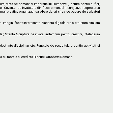
tura, viata pe pamant si Imparatia lui Dumnezeu, lectura pentru suflet,
ui. Cuvantul de invatatura din fiecare manual incurajeaza respectarea
 fie mai creativi, organizati, sa ofere daruri si sa se bucure de sarbatori
si imagini foarte interesante. Varianta digitala are o structura similara
ular, Sfanta Scriptura ne invata, indemnuri pentru crestini, intelegerea
t interdisciplinar etc. Punctele de recapitulare contin activitati si
 cu morala si credinta Bisericii Ortodoxe Romane.