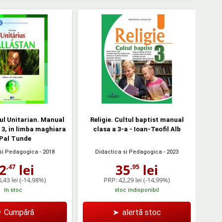
tul Unitarian. Manual
Religie. Cultul baptist manual
 3, in limba maghiara
clasa a 3-a - Ioan-Teofil Alb
 Pal Tunde
 si Pedagogica
- 2018
Didactica si Pedagogica
- 2023
2
lei
35
lei
,47
,95
,43 lei
(-14,98%)
PRP:
42,29 lei
(-14,99%)
în stoc
stoc indisponibil
Cumpără
➤
alertă stoc