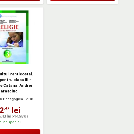
Cultul Penticostal.
entru clasa III -
e Catana, Andrei
Varasciuc
 si Pedagogica
- 2018
2
lei
,47
,43 lei
(-14,98%)
c indisponibil