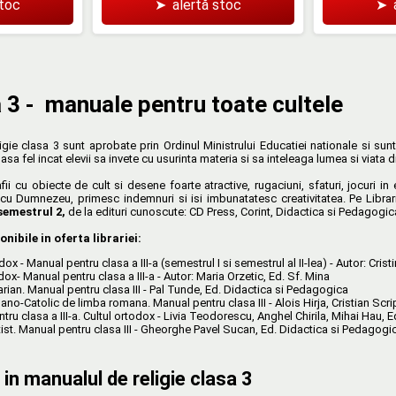
stoc
➤
alertă stoc
➤
a 3 - manuale pentru toate cultele
igie clasa 3 sunt aprobate prin Ordinul Ministrului Educatiei nationale si su
 asa fel incat elevii sa invete cu usurinta materia si sa inteleaga lumea si viata 
i cu obiecte de cult si desene foarte atractive, rugaciuni, sfaturi, jocuri in ec
 cu Dumnezeu, primesc indemnuri si isi imbunatatesc creativitatea. Pe Librari
semestrul 2,
de la edituri cunoscute: CD Press, Corint, Didactica si Pedagogic
nibile in oferta librariei:
dox - Manual pentru clasa a III-a (semestrul I si semestrul al II-lea) - Autor: Cris
odox- Manual pentru clasa a III-a - Autor: Maria Orzetic, Ed. Sf. Mina
tarian. Manual pentru clasa III - Pal Tunde, Ed. Didactica si Pedagogica
ano-Catolic de limba romana. Manual pentru clasa III - Alois Hirja, Cristian Scr
tru clasa a III-a. Cultul ortodox - Livia Teodorescu, Anghel Chirila, Mihai Hau,
ptist. Manual pentru clasa III - Gheorghe Pavel Sucan, Ed. Didactica si Pedagogi
 in manualul de religie clasa 3