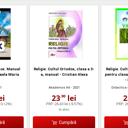
dox. Manual
Religie. Cultul Ortodox, clasa a 3-
Religie. Cul
haela Maria
a, manual - Cristian Alexa
pentru clasa
-
21
Akademos Art
- 2021
Didactica
ei
23
lei
2
,90
10,12%)
PRP:
26,43 lei
(-9,57%)
PRP:
26
în stoc
ră
Cumpără