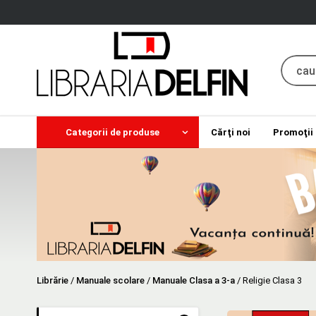
Categorii de produse
Cărţi noi
Promoţii
Librărie
/
Manuale scolare
/
Manuale Clasa a 3-a
/
Religie Clasa 3