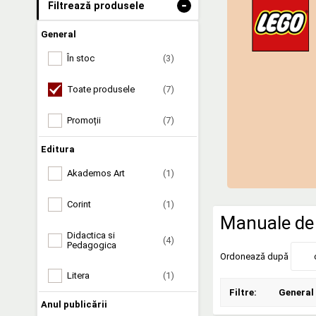
-
Filtrează produsele
General
În stoc
(3)
Toate produsele
(7)
Promoții
(7)
Editura
Akademos Art
(1)
Corint
(1)
Manuale de 
Didactica si
(4)
Pedagogica
Ordonează după
Litera
(1)
Filtre:
General
Anul publicării