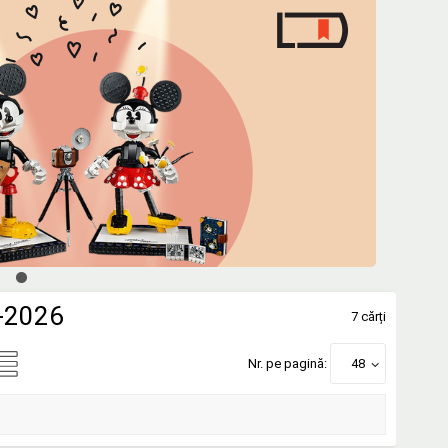
5-2026
7 cărți
Nr. pe pagină:
48