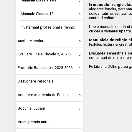
Manuale Clasa a 11-a
In
manualul religie cla
alegerea binelui, persoan
solidaritatii, onestitatii,
Manuale Clasa a 12-a
cantand colinde.
Unele manuale contin si ed
Invatamant profesional si tehnic
cu cea a variantei tiparite.
Manualele de religie c
Auxiliare scolare
textului, lectura si creativ
Evaluarea semestriala se 
Evaluare Finala Clasele 2, 4, 6, 8
concursuri de desen, tehni
Pe Libraria Delfin puteti 
Promotie Bacalaureat 2025-2026
Dezvoltare Personala
Admitere Academia de Politie
Jocuri si Jucarii
Vreau permis auto !