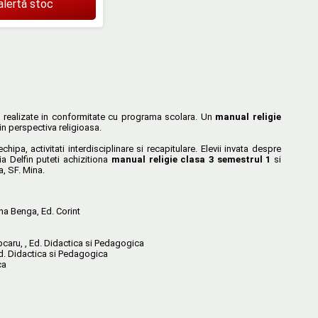
alertă stoc
nt realizate in conformitate cu programa scolara. Un
manual religie
din perspectiva religioasa.
hipa, activitati interdisciplinare si recapitulare. Elevii invata despre
a Delfin puteti achizitiona
manual religie clasa 3 semestrul 1
si
a, SF. Mina.
tina Benga, Ed. Corint
ipcaru, , Ed. Didactica si Pedagogica
 Ed. Didactica si Pedagogica
ca