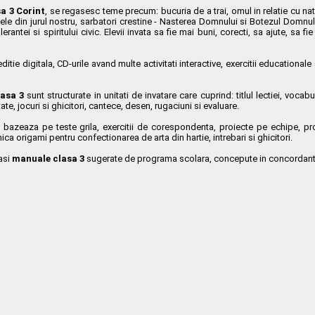
sa 3 Corint
, se regasesc teme precum: bucuria de a trai, omul in relatie cu na
ele din jurul nostru, sarbatori crestine - Nasterea Domnului si Botezul Domnul
 tolerantei si spiritului civic. Elevii invata sa fie mai buni, corecti, sa ajute, sa
itie digitala, CD-urile avand multe activitati interactive, exercitii educationale 
lasa 3
sunt structurate in unitati de invatare care cuprind: titlul lectiei, vocab
itate, jocuri si ghicitori, cantece, desen, rugaciuni si evaluare.
bazeaza pe teste grila, exercitii de corespondenta, proiecte pe echipe, proiec
ca origami pentru confectionarea de arta din hartie, intrebari si ghicitori.
gasi
manuale clasa 3
sugerate de programa scolara, concepute in concordanta