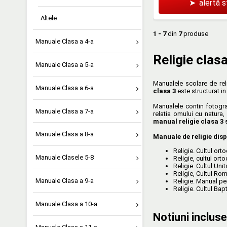
➤
alertă 
Altele
1 - 7
din
7
produse
Manuale Clasa a 4-a
Religie clas
Manuale Clasa a 5-a
Manualele scolare de rel
Manuale Clasa a 6-a
clasa 3
este structurat in
Manualele contin fotografi
Manuale Clasa a 7-a
relatia omului cu natura,
manual religie clasa 3 
Manuale Clasa a 8-a
Manuale de religie dispo
Religie. Cultul orto
Manuale Clasele 5-8
Religie, cultul ort
Religie. Cultul Uni
Religie, Cultul Rom
Manuale Clasa a 9-a
Religie. Manual pen
Religie. Cultul Ba
Manuale Clasa a 10-a
Notiuni incluse