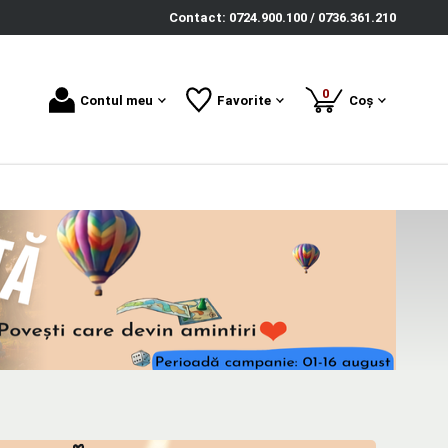
Contact: 0724.900.100 / 0736.361.210
produse
0
Contul meu
Favorite
Coș