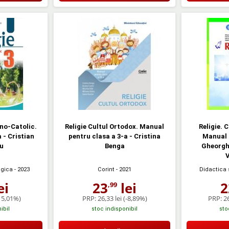
ano-Catolic.
Religie Cultul Ortodox. Manual
Religie. 
 - Cristian
pentru clasa a 3-a - Cristina
Manual p
u
Benga
Gheorgh
ogica
- 2023
Corint
- 2021
Didactica
ei
23
lei
2
,99
15,01%)
PRP:
26,33 lei
(-8,89%)
PRP:
26
ibil
stoc indisponibil
sto