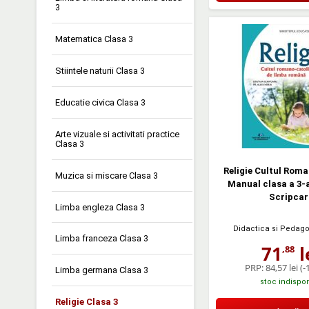
3
Matematica Clasa 3
Stiintele naturii Clasa 3
Educatie civica Clasa 3
Arte vizuale si activitati practice
Clasa 3
Religie Cultul Rom
Muzica si miscare Clasa 3
Manual clasa a 3-a
Scripcar
Limba engleza Clasa 3
Didactica si Pedag
Limba franceza Clasa 3
71
l
,88
PRP:
84,57 lei
(-
Limba germana Clasa 3
stoc indispon
Religie Clasa 3