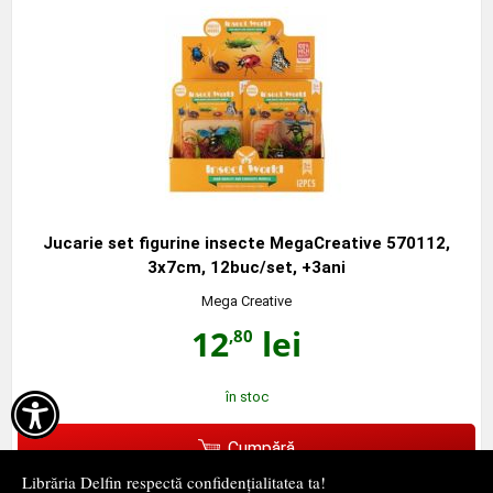
Jucarie set figurine insecte MegaCreative 570112,
3x7cm, 12buc/set, +3ani
Mega Creative
12
lei
,80
în stoc

Cumpără
Librăria Delfin respectă confidențialitatea ta!