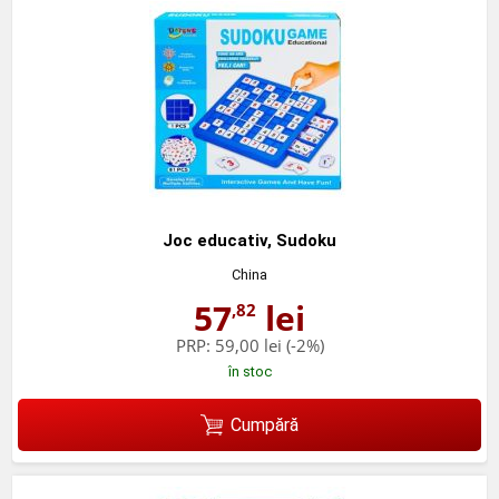
Joc educativ, Sudoku
China
57
lei
,82
PRP:
59,00 lei
(-2%)
în stoc
Cumpără