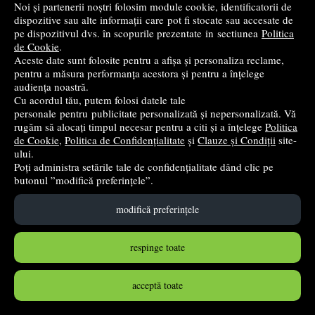
Noi și partenerii noștri folosim module cookie, identificatorii de
dispozitive sau alte informații care pot fi stocate sau accesate de
pe dispozitivul dvs. în scopurile prezentate in sectiunea
Politica
de Cookie
.
Aceste date sunt folosite pentru a afișa și personaliza reclame,
pentru a măsura performanța acestora și pentru a înțelege
audiența noastră.
Cu acordul tău, putem folosi datele tale
personale pentru publicitate personalizată și nepersonalizată. Vă
rugăm să alocați timpul necesar pentru a citi și a înțelege
Politica
de Cookie
,
Politica de Confidențialitate
și
Clauze și Condiții
site-
ului.
Jucarie set forme diverse fosforescente MegaCreative
Poți administra setările tale de confidențialitate dând clic pe
573922, 2-8cm, 14-16buc/set, +3ani
butonul ”modifică preferințele”.
Mega Creative
modifică preferințele
9
lei
,72
respinge toate
în stoc
acceptă toate
Cumpără