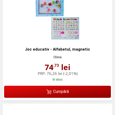
Joc educativ - Alfabetul, magnetic
China
74
lei
,73
PRP:
76,26 lei
(-2,01%)
în stoc
Cumpără