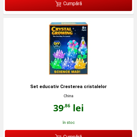
Cumpără
Set educativ Cresterea cristalelor
China
39
lei
,86
în stoc
Cumpără