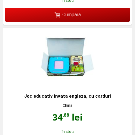
în stoc
Cumpără
Joc educativ invata engleza, cu carduri
China
34
lei
,88
în stoc