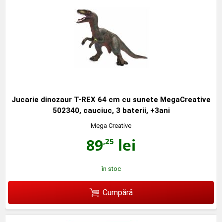
Jucarie dinozaur T-REX 64 cm cu sunete MegaCreative
502340, cauciuc, 3 baterii, +3ani
Mega Creative
89
lei
,25
în stoc
Cumpără