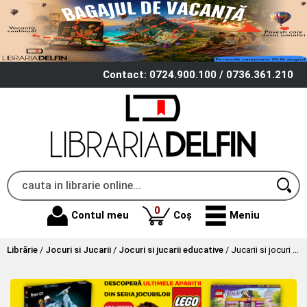
Contact: 0724.900.100 / 0736.361.210
produse
0
Contul meu
Coș
Meniu
Librărie
/
Jocuri si Jucarii
/
Jocuri si jucarii educative
/
Jucarii si jocuri educative