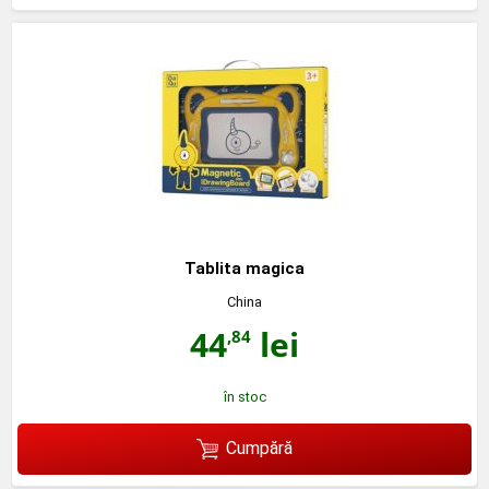
Tablita magica
China
44
lei
,84
în stoc
Cumpără