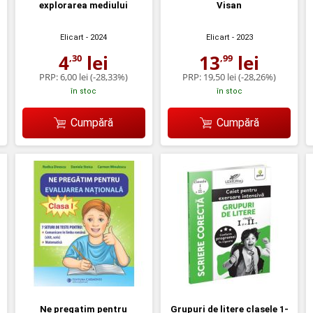
explorarea mediului
Visan
Elicart
- 2024
Elicart
- 2023
4
lei
13
lei
,30
,99
PRP:
6,00 lei
(-28,33%)
PRP:
19,50 lei
(-28,26%)
în stoc
în stoc
Cumpără
Cumpără
Ne pregatim pentru
Grupuri de litere clasele 1-