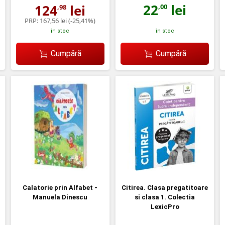
22
lei
124
lei
,00
,98
PRP:
167,56 lei
(-25,41%)
în stoc
în stoc
Cumpără
Cumpără
Calatorie prin Alfabet -
Citirea. Clasa pregatitoare
Manuela Dinescu
si clasa 1. Colectia
LexicPro