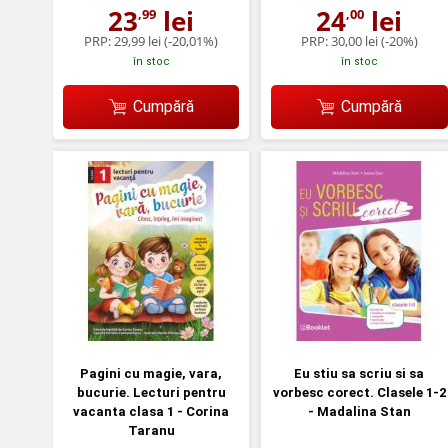
23
lei
24
lei
,99
,00
PRP:
29,99 lei
(-20,01%)
PRP:
30,00 lei
(-20%)
în stoc
în stoc
Cumpără
Cumpără
Pagini cu magie, vara,
Eu stiu sa scriu si sa
bucurie. Lecturi pentru
vorbesc corect. Clasele 1-2
vacanta clasa 1 - Corina
- Madalina Stan
Taranu