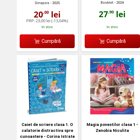
Booklet
- 2024
Sinapsis
- 2025
27
lei
20
lei
,90
,00
PRP:
23,00 lei
(-13,04%)
în stoc
în stoc
Cumpără
Cumpără
Caiet de scriere clasa 1. O
Magia povestilor clasa 1 -
calatorie distractiva spre
Zenobia Niculita
cunoastere - Corina Istrate