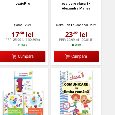
LexicPro
evaluare clasa 1 -
Alexandra Manea
Gama
- 2024
Delta Cart Educational
- 2024
17
lei
23
lei
,90
,99
PRP:
25,90 lei
(-30,89%)
PRP:
29,99 lei
(-20,01%)
în stoc
în stoc
Cumpără
Cumpără