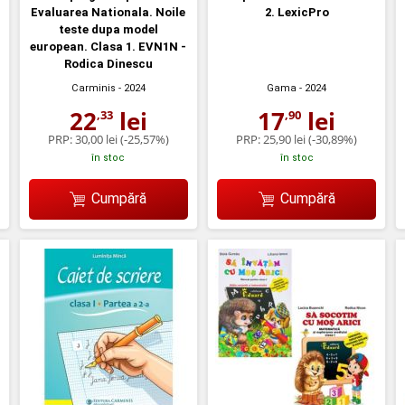
Evaluarea Nationala. Noile
2. LexicPro
teste dupa model
european. Clasa 1. EVN1N -
Rodica Dinescu
Carminis
- 2024
Gama
- 2024
22
lei
17
lei
,33
,90
PRP:
30,00 lei
(-25,57%)
PRP:
25,90 lei
(-30,89%)
în stoc
în stoc
Cumpără
Cumpără