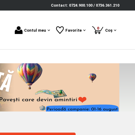
Contact: 0724.900.100 / 0736.361.210
produse
0
Contul meu
Favorite
Coș