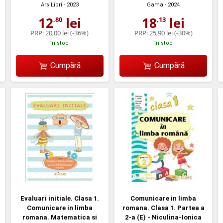
Ars Libri
- 2023
Gama
- 2024
12
lei
18
lei
,80
,13
PRP:
20,00 lei
(-36%)
PRP:
25,90 lei
(-30%)
în stoc
în stoc
Cumpără
Cumpără
Evaluari initiale. Clasa 1.
Comunicare in limba
Comunicare in limba
romana. Clasa 1. Partea a
romana. Matematica si
2-a (E) - Niculina-Ionica