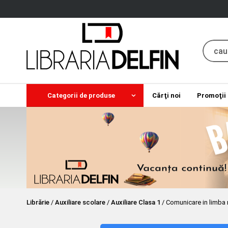
Categorii de produse
Cărţi noi
Promoţii
Librărie
/
Auxiliare scolare
/
Auxiliare Clasa 1
/
Comunicare in limba 