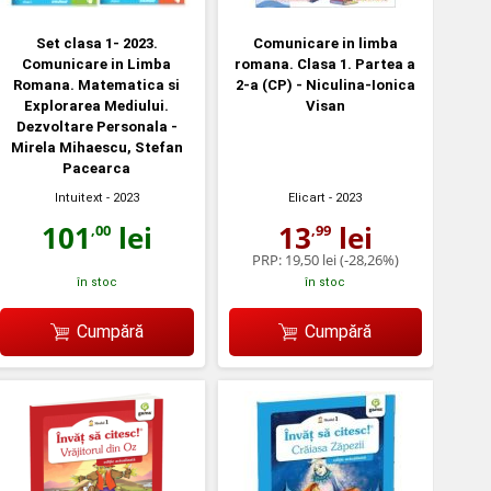
Set clasa 1- 2023.
Comunicare in limba
Comunicare in Limba
romana. Clasa 1. Partea a
Romana. Matematica si
2-a (CP) - Niculina-Ionica
Explorarea Mediului.
Visan
Dezvoltare Personala -
Mirela Mihaescu, Stefan
Pacearca
Intuitext
- 2023
Elicart
- 2023
101
lei
13
lei
,00
,99
PRP:
19,50 lei
(-28,26%)
în stoc
în stoc
Cumpără
Cumpără