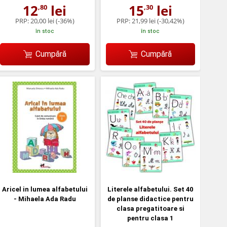
12
lei
15
lei
,80
,30
PRP:
20,00 lei
(-36%)
PRP:
21,99 lei
(-30,42%)
în stoc
în stoc
Cumpără
Cumpără
Aricel in lumea alfabetului
Literele alfabetului. Set 40
- Mihaela Ada Radu
de planse didactice pentru
clasa pregatitoare si
pentru clasa 1