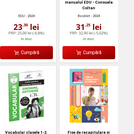
manualul EDU - Consuela
Coltan
EDU
- 2024
Booklet
- 2024
23
lei
31
lei
,30
,25
PRP:
25,00 lei
(-6,8%)
PRP:
32,90 lei
(-5,02%)
în stoc
în stoc
Cumpără
Cumpără
Vocabular clasele 1-2.
Fise de recapitulare si