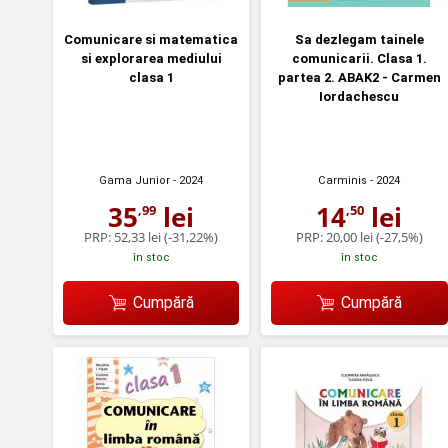
Comunicare si matematica
Sa dezlegam tainele
si explorarea mediului
comunicarii. Clasa 1.
clasa 1
partea 2. ABAK2 - Carmen
Iordachescu
Gama Junior
- 2024
Carminis
- 2024
35
lei
14
lei
,99
,50
PRP:
52,33 lei
(-31,22%)
PRP:
20,00 lei
(-27,5%)
în stoc
în stoc
Cumpără
Cumpără