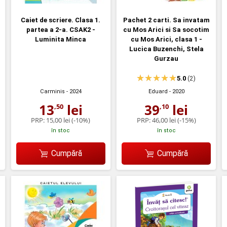
Caiet de scriere. Clasa 1.
Pachet 2 carti. Sa invatam
partea a 2-a. CSAK2 -
cu Mos Arici si Sa socotim
Luminita Minca
cu Mos Arici, clasa 1 -
Lucica Buzenchi, Stela
Gurzau
5.0
(2)
Carminis
- 2024
Eduard
- 2020
13
lei
39
lei
,50
,10
PRP:
15,00 lei
(-10%)
PRP:
46,00 lei
(-15%)
în stoc
în stoc
Cumpără
Cumpără