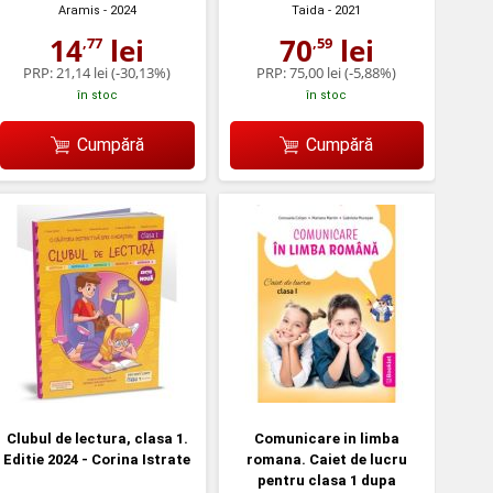
Aramis
- 2024
Taida
- 2021
14
lei
70
lei
,77
,59
PRP:
21,14 lei
(-30,13%)
PRP:
75,00 lei
(-5,88%)
în stoc
în stoc
Cumpără
Cumpără
Clubul de lectura, clasa 1.
Comunicare in limba
Editie 2024 - Corina Istrate
romana. Caiet de lucru
pentru clasa 1 dupa