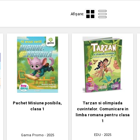
Afișare:
Pachet Misiune posibila,
Tarzan si olimpiada
clasa 1
cuvintelor. Comunicare in
limba romana pentru clasa
1
EDU
- 2025
Gama Promo
- 2025