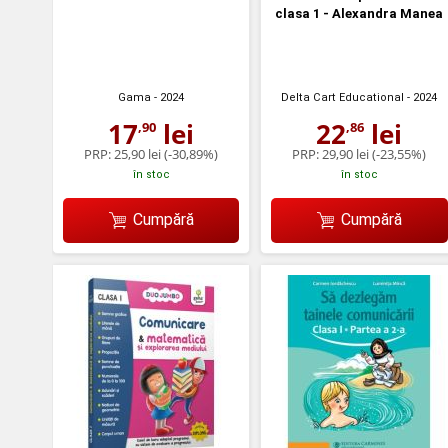
clasa 1 - Alexandra Manea
Gama
- 2024
Delta Cart Educational
- 2024
17
lei
22
lei
,90
,86
PRP:
25,90 lei
(-30,89%)
PRP:
29,90 lei
(-23,55%)
în stoc
în stoc
Cumpără
Cumpără