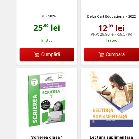
EDU
- 2024
Delta Cart Educational
- 2022
25
lei
12
lei
,90
,09
PRP:
29,90 lei
(-59,57%)
în stoc
în stoc
Cumpără
Cumpără
Scrierea clasa 1
Lectura suplimentara