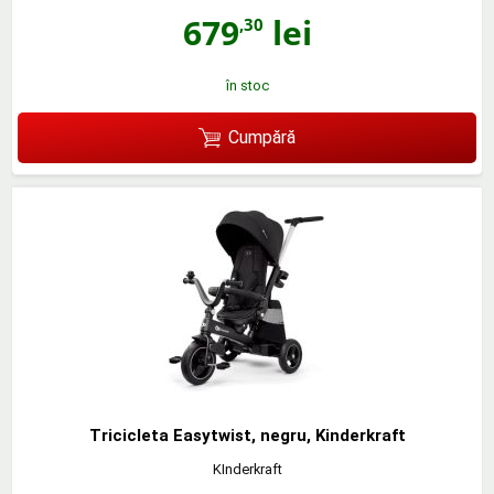
679
lei
,30
în stoc
Cumpără
Tricicleta Easytwist, negru, Kinderkraft
KInderkraft