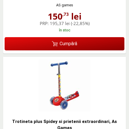
AS games
150
lei
,73
PRP:
195,37 lei
(-22,85%)
în stoc
Cumpără
Trotineta plus Spidey si prietenii extraordinari, As
Games