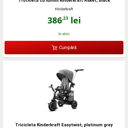
Trotineta cu lumini Kinderkraft Raket, black
KInderkraft
386
lei
,23
în stoc
Cumpără
Tricicleta Kinderkraft Easytwist, platinum grey