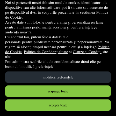
Noi și partenerii noștri folosim module cookie, identificatorii de
dispozitive sau alte informații care pot fi stocate sau accesate de
în stoc
pe dispozitivul dvs. în scopurile prezentate in sectiunea
Politica
de Cookie
.
Aceste date sunt folosite pentru a afișa și personaliza reclame,
Cumpără
pentru a măsura performanța acestora și pentru a înțelege
audiența noastră.
Cu acordul tău, putem folosi datele tale
personale pentru publicitate personalizată și nepersonalizată. Vă
rugăm să alocați timpul necesar pentru a citi și a înțelege
Politica
de Cookie
,
Politica de Confidențialitate
și
Clauze și Condiții
site-
ului.
Poți administra setările tale de confidențialitate dând clic pe
butonul ”modifică preferințele”.
modifică preferințele
respinge toate
Tricicleta Spinstep, roz, Kinderkraft
KInderkraft
acceptă toate
836
lei
,30