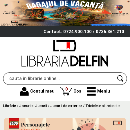
Contact: 0724.900.100 / 0736.361.210
produse
0
Contul meu
Coș
Meniu
Librărie
/
Jocuri si Jucarii
/
Jucarii de exterior
/
Triciclete si trotinete