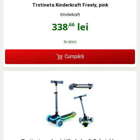
Trotineta Kinderkraft Freely, pink
KInderkraft
338
lei
,66
în stoc
Cumpără