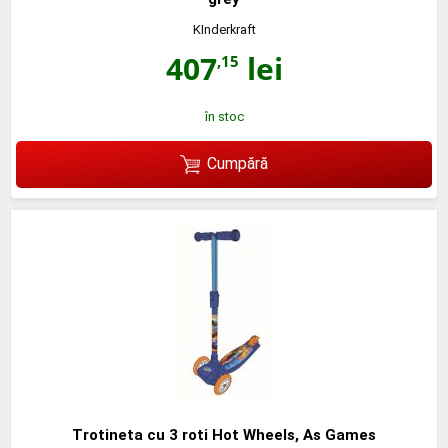
KInderkraft
407
lei
,15
în stoc
Cumpără
Trotineta cu 3 roti Hot Wheels, As Games