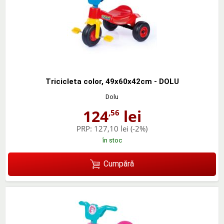
Tricicleta color, 49x60x42cm - DOLU
Dolu
124
lei
,56
PRP:
127,10 lei
(-2%)
în stoc
Cumpără