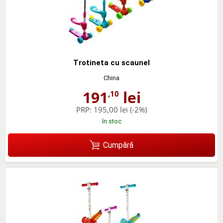
Trotineta cu scaunel
China
191
lei
,10
PRP:
195,00 lei
(-2%)
în stoc
Cumpără