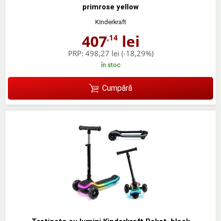
primrose yellow
KInderkraft
407
lei
,14
PRP:
498,27 lei
(-18,29%)
în stoc
Cumpără