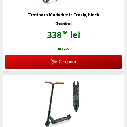
Trotineta Kinderkraft Freely, black
KInderkraft
338
lei
,66
în stoc
Cumpără