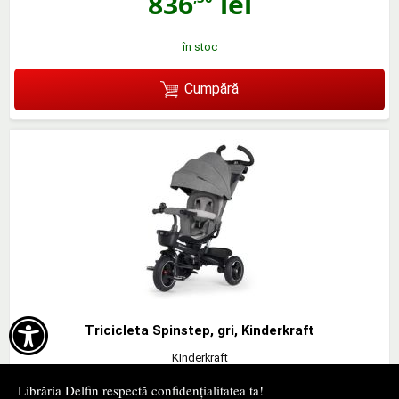
836
lei
în stoc
Cumpără

Tricicleta Spinstep, gri, Kinderkraft
KInderkraft
836
lei
,30
Librăria Delfin respectă confidențialitatea ta!