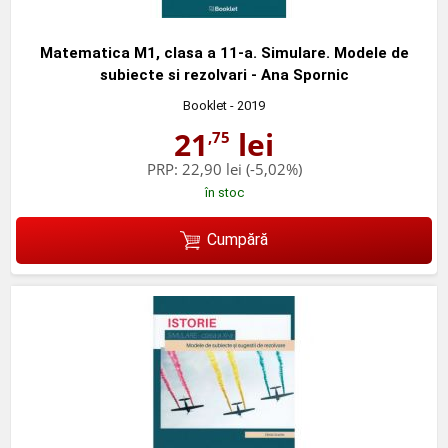
Matematica M1, clasa a 11-a. Simulare. Modele de
subiecte si rezolvari - Ana Spornic
Booklet
- 2019
21
lei
,75
PRP:
22,90 lei
(-5,02%)
în stoc
Cumpără