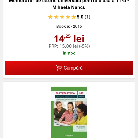
Memorator de istorie universala pentru clasa a 11-a -
Mihaela Nancu
5.0
(1)
Booklet
- 2016
14
lei
,25
PRP:
15,00 lei
(-5%)
în stoc
Cumpără