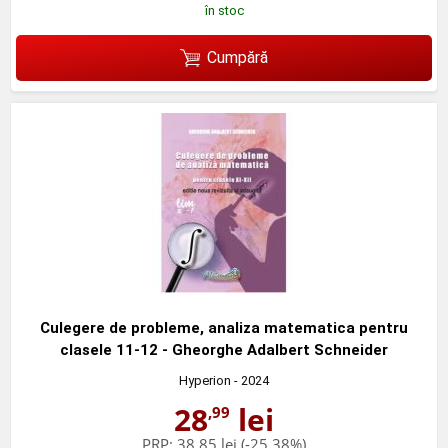
în stoc
Cumpără
Culegere de probleme, analiza matematica pentru
clasele 11-12 - Gheorghe Adalbert Schneider
Hyperion
- 2024
28
lei
,99
PRP:
38,85 lei
(-25,38%)