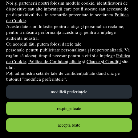
Cumpără
Noi și partenerii noștri folosim module cookie, identificatorii de
dispozitive sau alte informații care pot fi stocate sau accesate de
pe dispozitivul dvs. în scopurile prezentate in sectiunea
Politica
de Cookie
.
Aceste date sunt folosite pentru a afișa și personaliza reclame,
pentru a măsura performanța acestora și pentru a înțelege
audiența noastră.
Cu acordul tău, putem folosi datele tale
personale pentru publicitate personalizată și nepersonalizată. Vă
rugăm să alocați timpul necesar pentru a citi și a înțelege
Politica
de Cookie
,
Politica de Confidențialitate
și
Clauze și Condiții
site-
ului.
Poți administra setările tale de confidențialitate dând clic pe
butonul ”modifică preferințele”.
Matematica Exercitii si probleme pentru clasa a 11-a.
Profil stiinte ale naturii - Virgiliu Schneider
modifică preferințele
Valeriu
- 2024
respinge toate
36
lei
,90
PRP:
38,85 lei
(-5,02%)
acceptă toate
în stoc