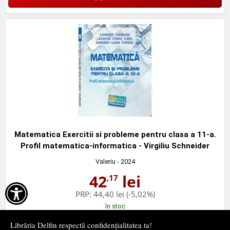
Matematica Exercitii si probleme pentru clasa a 11-a.
Profil matematica-informatica - Virgiliu Schneider
Valeriu
- 2024
42
lei
,17

PRP:
44,40 lei
(-5,02%)
în stoc
Librăria Delfin respectă confidențialitatea ta!