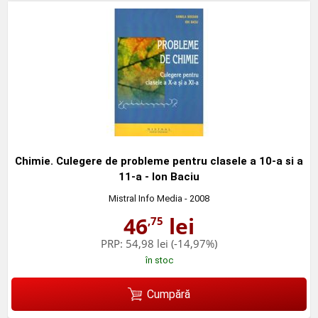
Chimie. Culegere de probleme pentru clasele a 10-a si a
11-a - Ion Baciu
Mistral Info Media
- 2008
46
lei
,75
PRP:
54,98 lei
(-14,97%)
în stoc
Cumpără