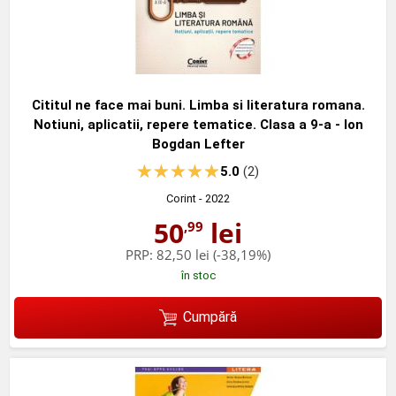
Cititul ne face mai buni. Limba si literatura romana.
Notiuni, aplicatii, repere tematice. Clasa a 9-a - Ion
Bogdan Lefter
5.0
(2)
Corint
- 2022
50
lei
,99
PRP:
82,50 lei
(-38,19%)
în stoc
Cumpără