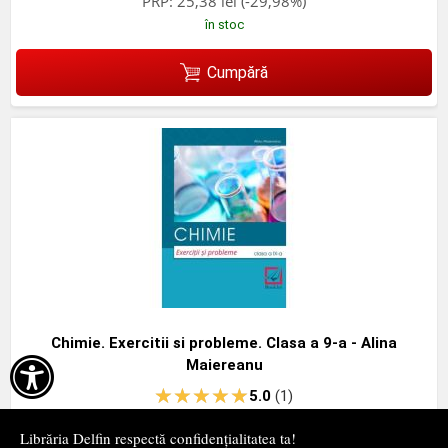
PRP:
25,38 lei
(-29,98%)
în stoc
Cumpără
Chimie. Exercitii si probleme. Clasa a 9-a - Alina

Maiereanu
5.0
(1)
Booklet
- 2018
Librăria Delfin respectă confidențialitatea ta!