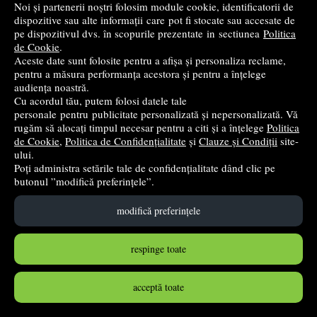
34
lei
Noi și partenerii noștri folosim module cookie, identificatorii de
,90
dispozitive sau alte informații care pot fi stocate sau accesate de
pe dispozitivul dvs. în scopurile prezentate in sectiunea
Politica
de Cookie
.
în stoc
Aceste date sunt folosite pentru a afișa și personaliza reclame,
pentru a măsura performanța acestora și pentru a înțelege
Cumpără
audiența noastră.
Cu acordul tău, putem folosi datele tale
personale pentru publicitate personalizată și nepersonalizată. Vă
rugăm să alocați timpul necesar pentru a citi și a înțelege
Politica
de Cookie
,
Politica de Confidențialitate
și
Clauze și Condiții
site-
ului.
Poți administra setările tale de confidențialitate dând clic pe
butonul ”modifică preferințele”.
modifică preferințele
respinge toate
Pocket Teacher. Chimie. Ghid pentru clasele 7-10 -
acceptă toate
Manfred Kuballa
5.0
(1)