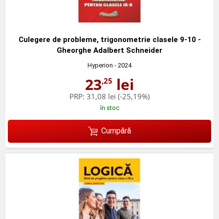
Culegere de probleme, trigonometrie clasele 9-10 -
Gheorghe Adalbert Schneider
Hyperion
- 2024
23
lei
,25
PRP:
31,08 lei
(-25,19%)
în stoc
Cumpără