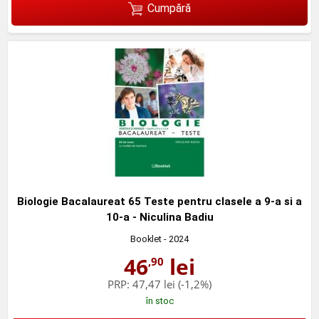
Cumpără
Biologie Bacalaureat 65 Teste pentru clasele a 9-a si a
10-a - Niculina Badiu
Booklet
- 2024
46
lei
,90
PRP:
47,47 lei
(-1,2%)
în stoc