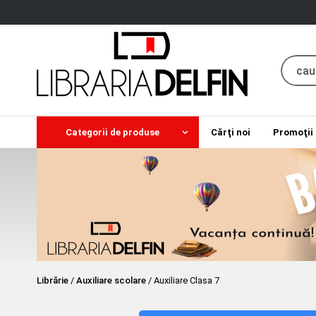
Categorii de produse
Cărţi noi
Promoţii
Librărie
/
Auxiliare scolare
/
Auxiliare Clasa 7