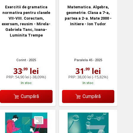
Exercitii de gramatica
Matematica. Algebra,
normativa pentru clasele
geometrie. Clasa a 7-a,
VII-VIII. Corectam,
partea a 2-a. Mate 2000 -
exersam, reusim - Mirela-
Initiere - Ion Tudor
Gabriela Tanc, Ioana-
Luminita Trempe
Corint
- 2025
Paralela 45
- 2025
33
lei
31
lei
,99
,99
PRP:
54,90 lei
(-38,09%)
PRP:
38,00 lei
(-15,82%)
în stoc
în stoc
Cumpără
Cumpără