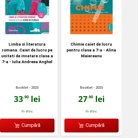
Limba si literatura
Chimie caiet de lucru
romana. Caiet de lucru pe
pentru clasa a 7-a - Alina
unitati de invatare clasa a
Maiereanu
7-a - Iulia Andreea Anghel
Booklet
- 2025
Booklet
- 2025
33
lei
27
lei
,90
,90
în stoc
în stoc
Cumpără
Cumpără