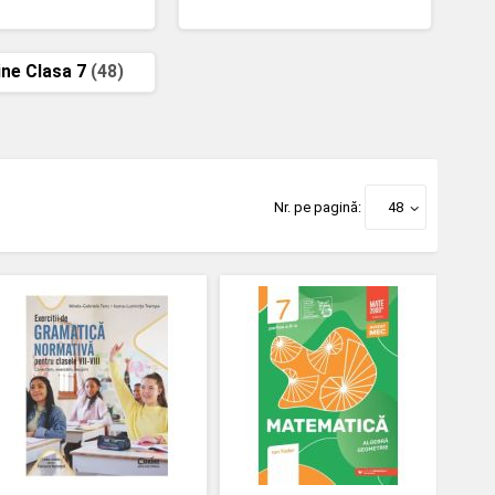
ine Clasa 7
(48)
Nr. pe pagină:
48