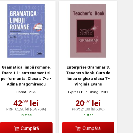
Gramatica limbii romane.
Enterprise Grammar 3,
Exercitii - antrenament si
Teachers Book. Curs de
performanta. Clasa a 7-a -
limba engleza clasa 7 -
Adina Dragomirescu
Virginia Evans
Corint
- 2025
Express Publishing
- 2011
42
lei
20
lei
,99
,37
PRP:
65,90 lei
(-34,76%)
PRP:
21,00 lei
(-3%)
în stoc
în stoc
Cumpără
Cumpără