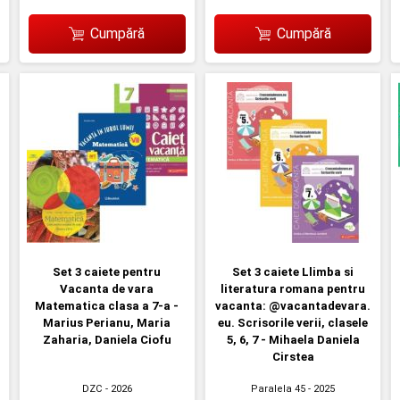
Cumpără
Cumpără
Set 3 caiete pentru
Set 3 caiete Llimba si
Vacanta de vara
literatura romana pentru
Matematica clasa a 7-a -
vacanta: @vacantadevara.
Marius Perianu, Maria
eu. Scrisorile verii, clasele
Zaharia, Daniela Ciofu
5, 6, 7 - Mihaela Daniela
Cirstea
DZC
- 2026
Paralela 45
- 2025