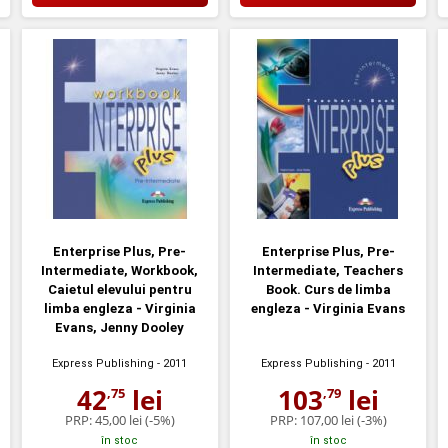
Enterprise Plus, Pre-
Enterprise Plus, Pre-
Intermediate, Workbook,
Intermediate, Teachers
Caietul elevului pentru
Book. Curs de limba
limba engleza - Virginia
engleza - Virginia Evans
Evans, Jenny Dooley
Express Publishing
- 2011
Express Publishing
- 2011
42
lei
103
lei
,75
,79
PRP:
45,00 lei
(-5%)
PRP:
107,00 lei
(-3%)
în stoc
în stoc