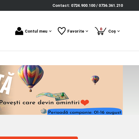
Contact: 0724.900.100 / 0736.361.210
produse
0
Contul meu
Favorite
Coș