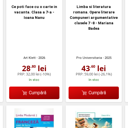
Ce poti face cu o carte in
Limba si literatura
vacanta. Clasa a 7-a -
romana. Opere literare
Ioana Nanu
Compuneri argumentative
clasele 7 -8 - Mariana
Badea
Art Klett
- 2026
Pro Universitaria
- 2025
28
lei
43
lei
,80
,60
PRP:
32,00 lei
(-10%)
PRP:
59,00 lei
(-26,1%)
în stoc
în stoc
Cumpără
Cumpără