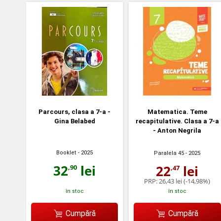
Parcours, clasa a 7-a -
Matematica. Teme
Gina Belabed
recapitulative. Clasa a 7-a
- Anton Negrila
Booklet
- 2025
Paralela 45
- 2025
32
lei
22
lei
,90
,47
PRP:
26,43 lei
(-14,98%)
în stoc
în stoc
Cumpără
Cumpără