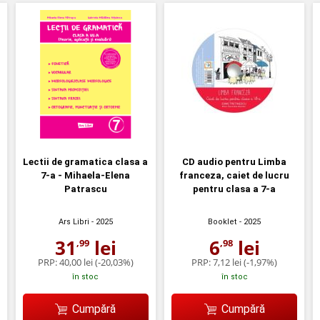
Lectii de gramatica clasa a
CD audio pentru Limba
7-a - Mihaela-Elena
franceza, caiet de lucru
Patrascu
pentru clasa a 7-a
Ars Libri
- 2025
Booklet
- 2025
31
lei
6
lei
,99
,98
PRP:
40,00 lei
(-20,03%)
PRP:
7,12 lei
(-1,97%)
în stoc
în stoc
Cumpără
Cumpără