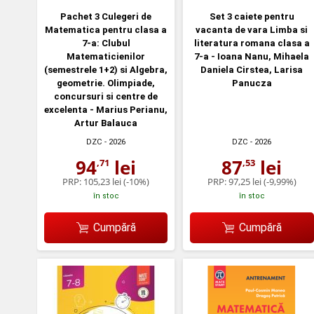
Pachet 3 Culegeri de
Set 3 caiete pentru
Matematica pentru clasa a
vacanta de vara Limba si
7-a: Clubul
literatura romana clasa a
Matematicienilor
7-a - Ioana Nanu, Mihaela
(semestrele 1+2) si Algebra,
Daniela Cirstea, Larisa
geometrie. Olimpiade,
Panucza
concursuri si centre de
excelenta - Marius Perianu,
Artur Balauca
DZC
- 2026
DZC
- 2026
94
lei
87
lei
,71
,53
PRP:
105,23 lei
(-10%)
PRP:
97,25 lei
(-9,99%)
în stoc
în stoc
Cumpără
Cumpără