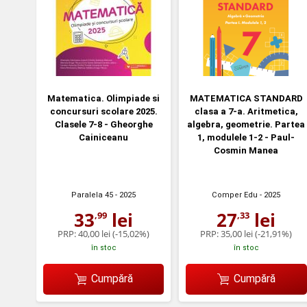
Matematica. Olimpiade si
MATEMATICA STANDARD
concursuri scolare 2025.
clasa a 7-a. Aritmetica,
Clasele 7-8 - Gheorghe
algebra, geometrie. Partea
Cainiceanu
1, modulele 1-2 - Paul-
Cosmin Manea
Paralela 45
- 2025
Comper Edu
- 2025
33
lei
27
lei
,99
,33
PRP:
40,00 lei
(-15,02%)
PRP:
35,00 lei
(-21,91%)
în stoc
în stoc
Cumpără
Cumpără