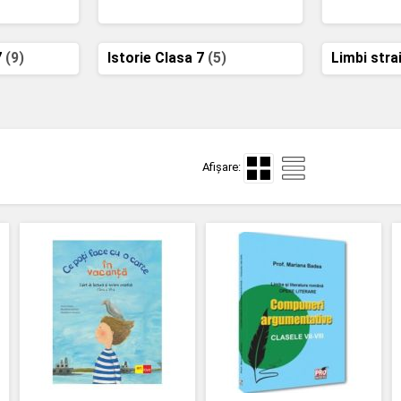
7
(9)
Istorie Clasa 7
(5)
Limbi stra
Afișare: