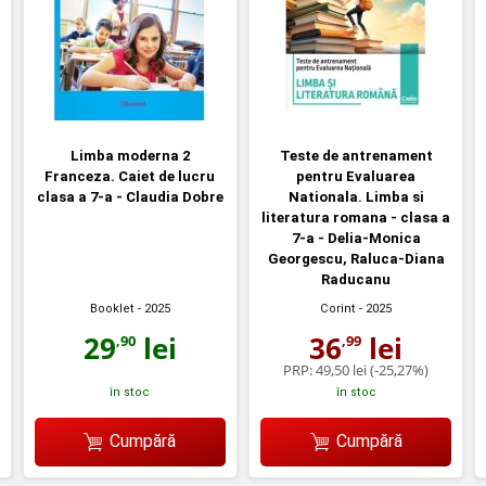
Limba moderna 2
Teste de antrenament
Franceza. Caiet de lucru
pentru Evaluarea
clasa a 7-a - Claudia Dobre
Nationala. Limba si
literatura romana - clasa a
7-a - Delia-Monica
Georgescu, Raluca-Diana
Raducanu
Booklet
- 2025
Corint
- 2025
29
lei
36
lei
,90
,99
PRP:
49,50 lei
(-25,27%)
în stoc
în stoc
Cumpără
Cumpără