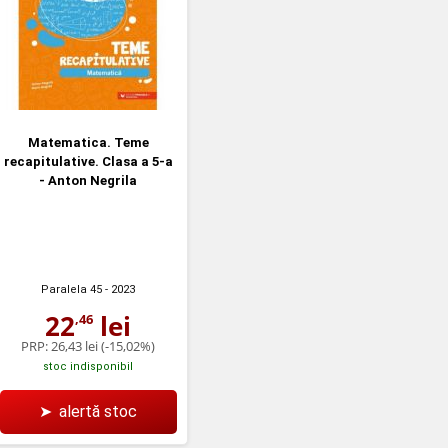
Matematica. Teme
recapitulative. Clasa a 5-a
- Anton Negrila
Paralela 45
- 2023
22
lei
,46
PRP:
26,43 lei
(-15,02%)
stoc indisponibil
➤
alertă stoc