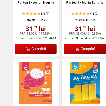
Partea 1 - Anton Negrila
Partea 1 - Maria Zaharia
5.0
(1)
4.5
(2)
Paralela 45
- 2025
Paralela 45
- 2025
31
lei
31
lei
,99
,99
PRP:
38,00 lei
(-15,82%)
PRP:
38,00 lei
(-15,82%)
în stoc - Noua editie 2025-2026 !
în stoc - Noua editie 2025-2026 !
Cumpără
Cumpără