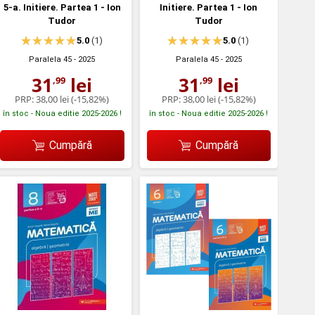
5-a. Initiere. Partea 1 - Ion
Initiere. Partea 1 - Ion
Tudor
Tudor
5.0
(1)
5.0
(1)
Paralela 45
- 2025
Paralela 45
- 2025
31
lei
31
lei
,99
,99
PRP:
38,00 lei
(-15,82%)
PRP:
38,00 lei
(-15,82%)
în stoc - Noua editie 2025-2026 !
în stoc - Noua editie 2025-2026 !
Cumpără
Cumpără