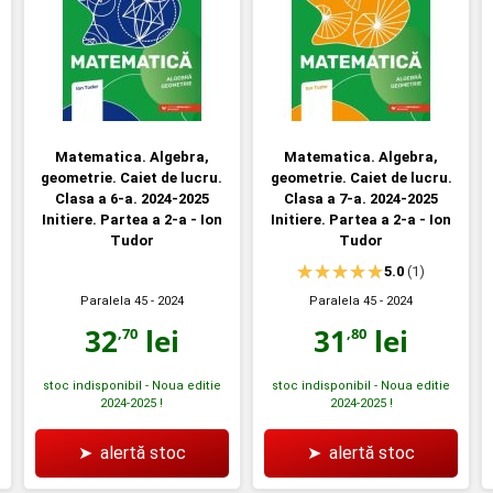
Matematica. Algebra,
Matematica. Algebra,
geometrie. Caiet de lucru.
geometrie. Caiet de lucru.
Clasa a 6-a. 2024-2025
Clasa a 7-a. 2024-2025
Initiere. Partea a 2-a - Ion
Initiere. Partea a 2-a - Ion
Tudor
Tudor
5.0
(1)
Paralela 45
- 2024
Paralela 45
- 2024
32
lei
31
lei
,70
,80
stoc indisponibil - Noua editie
stoc indisponibil - Noua editie
2024-2025 !
2024-2025 !
➤
alertă stoc
➤
alertă stoc