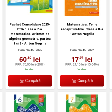
Pachet Consolidare 2025-
Matematica. Teme
2026 clasa a 7-a.
recapitulative. Clasa a 8-a
Matematica. Aritmetica
- Anton Negrila
algebra geometrie, partea
1 si 2 - Anton Negrila
Paralela 45
- 2025
Paralela 45
- 2022
60
lei
17
lei
,80
,97
PRP:
76,00 lei
(-20%)
PRP:
21,15 lei
(-15,04%)
în stoc
în stoc
Cumpără
Cumpără