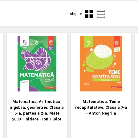
Afișare:
Matematica. Aritmetica,
Matematica. Teme
algebra, geometrie. Clasa a
recapitulative. Clasa a 7-a
5-a, partea a 2-a. Mate
- Anton Negrila
2000 - Initiere - Ion Tudor