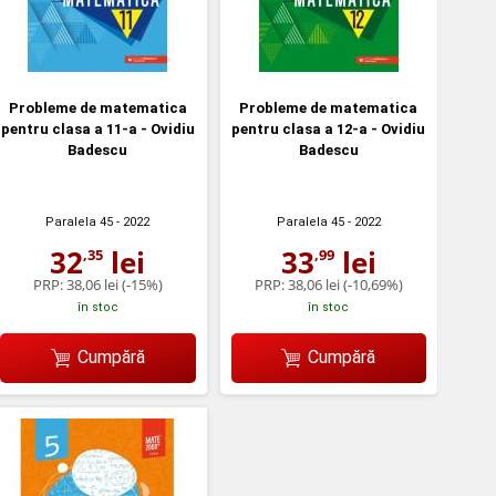
Probleme de matematica
Probleme de matematica
pentru clasa a 11-a - Ovidiu
pentru clasa a 12-a - Ovidiu
Badescu
Badescu
Paralela 45
- 2022
Paralela 45
- 2022
32
lei
33
lei
,35
,99
PRP:
38,06 lei
(-15%)
PRP:
38,06 lei
(-10,69%)
în stoc
în stoc
Cumpără
Cumpără