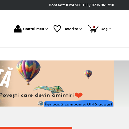
Contact: 0724.900.100 / 0736.361.210
produse
0
Contul meu
Favorite
Coș