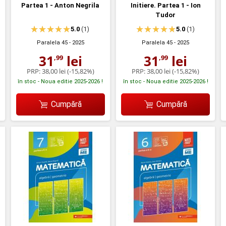
Partea 1 - Anton Negrila
Initiere. Partea 1 - Ion
Tudor
5.0
(1)
5.0
(1)
Paralela 45
- 2025
Paralela 45
- 2025
31
lei
31
lei
,99
,99
PRP:
38,00 lei
(-15,82%)
PRP:
38,00 lei
(-15,82%)
în stoc - Noua editie 2025-2026 !
în stoc - Noua editie 2025-2026 !
Cumpără
Cumpără