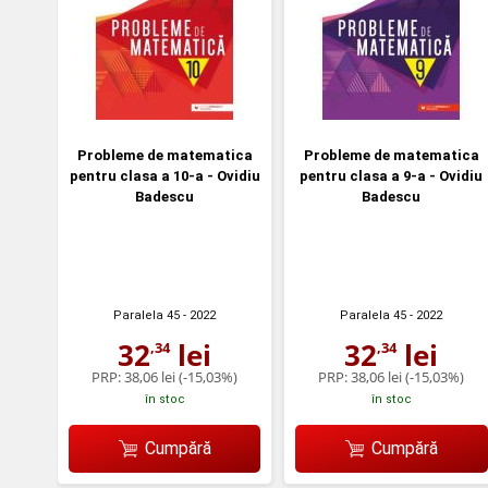
Probleme de matematica
Probleme de matematica
pentru clasa a 10-a - Ovidiu
pentru clasa a 9-a - Ovidiu
Badescu
Badescu
Paralela 45
- 2022
Paralela 45
- 2022
32
lei
32
lei
,34
,34
PRP:
38,06 lei
(-15,03%)
PRP:
38,06 lei
(-15,03%)
în stoc
în stoc
Cumpără
Cumpără