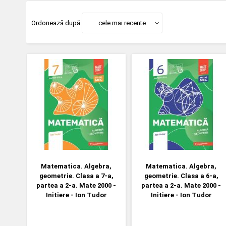
Ordonează după
cele mai recente
Matematica. Algebra,
Matematica. Algebra,
geometrie. Clasa a 7-a,
geometrie. Clasa a 6-a,
partea a 2-a. Mate 2000 -
partea a 2-a. Mate 2000 -
Initiere - Ion Tudor
Initiere - Ion Tudor