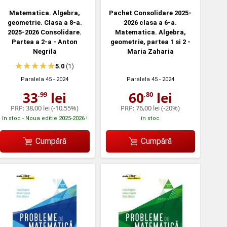
Matematica. Algebra,
Pachet Consolidare 2025-
geometrie. Clasa a 8-a.
2026 clasa a 6-a.
2025-2026 Consolidare.
Matematica. Algebra,
Partea a 2-a - Anton
geometrie, partea 1 si 2 -
Negrila
Maria Zaharia
5.0
(1)
Paralela 45
- 2024
Paralela 45
- 2024
33
lei
60
lei
,99
,80
PRP:
38,00 lei
(-10,55%)
PRP:
76,00 lei
(-20%)
în stoc - Noua editie 2025-2026 !
în stoc
Cumpără
Cumpără