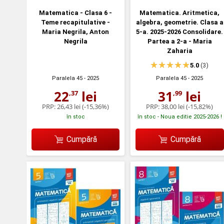
Matematica - Clasa 6 -
Matematica. Aritmetica,
Teme recapitulative -
algebra, geometrie. Clasa a
Maria Negrila, Anton
5-a. 2025-2026 Consolidare.
Negrila
Partea a 2-a - Maria
Zaharia
5.0
(3)
Paralela 45
- 2025
Paralela 45
- 2025
22
lei
31
lei
,37
,99
PRP:
26,43 lei
(-15,36%)
PRP:
38,00 lei
(-15,82%)
în stoc
în stoc - Noua editie 2025-2026 !
Cumpără
Cumpără