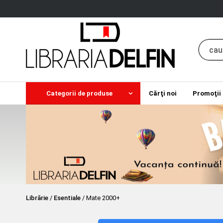
Categorii de produse
Cărţi noi
Promoţii
Librărie
/
Esentiale
/
Mate 2000+