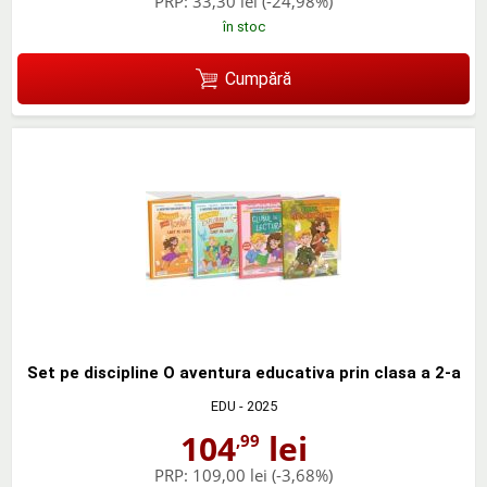
PRP:
33,30 lei
(-24,98%)
în stoc
Cumpără
Set pe discipline O aventura educativa prin clasa a 2-a
EDU
- 2025
104
lei
,99
PRP:
109,00 lei
(-3,68%)