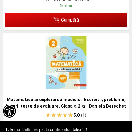
în stoc
Cumpără
Matematica si explorarea mediului. Exercitii, probleme,
jocuri, teste de evaluare. Clasa a 2-a - Daniela Berechet

5.0
(1)
Paralela 45
- 2024
Librăria Delfin respectă confidențialitatea ta!