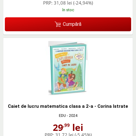
PRP:
31,08 lei
(-24,94%)
în stoc
Cumpără
Caiet de lucru matematica clasa a 2-a - Corina Istrate
EDU
- 2024
29
lei
,99
PRP:
31,72 lei
(-5,45%)