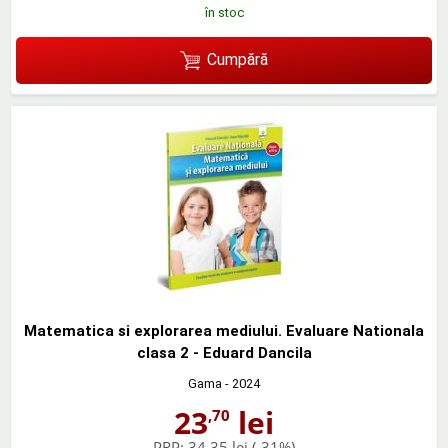
în stoc
Cumpără
Matematica si explorarea mediului. Evaluare Nationala
clasa 2 - Eduard Dancila
Gama
- 2024
23
lei
,70
PRP:
34,35 lei
(-31%)