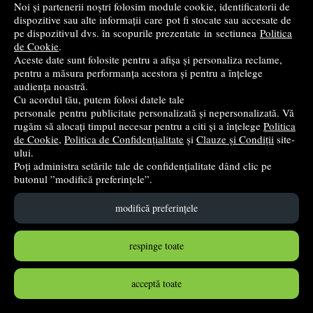
29
lei
,63
Noi și partenerii noștri folosim module cookie, identificatorii de
dispozitive sau alte informații care pot fi stocate sau accesate de
PRP:
34,89 lei
(-15,08%)
pe dispozitivul dvs. în scopurile prezentate in sectiunea
Politica
în stoc
de Cookie
.
Aceste date sunt folosite pentru a afișa și personaliza reclame,
pentru a măsura performanța acestora și pentru a înțelege
Cumpără
audiența noastră.
Cu acordul tău, putem folosi datele tale
personale pentru publicitate personalizată și nepersonalizată. Vă
rugăm să alocați timpul necesar pentru a citi și a înțelege
Politica
de Cookie
,
Politica de Confidențialitate
și
Clauze și Condiții
site-
ului.
Poți administra setările tale de confidențialitate dând clic pe
butonul ”modifică preferințele”.
modifică preferințele
respinge toate
Inmultiri si impartiri. Colectia Razboi matematic
acceptă toate
Gama
- 2024
,70