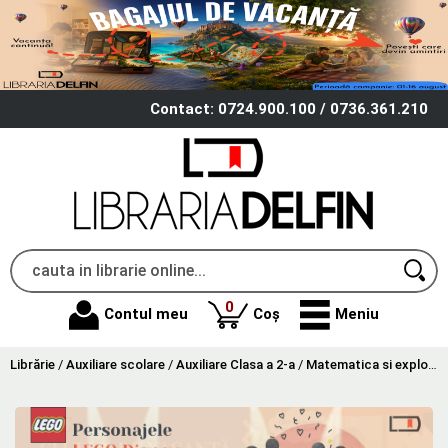
Contact: 0724.900.100 / 0736.361.210
produse
0
Contul meu
Coș
Meniu
Librărie
/
Auxiliare scolare
/
Auxiliare Clasa a 2-a
/
Matematica si explorarea mediului Clasa 2