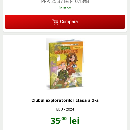
PRP:
25,37 lei
(-10,13%)
în stoc
Cumpără
Clubul exploratorilor clasa a 2-a
EDU
- 2024
35
lei
,00