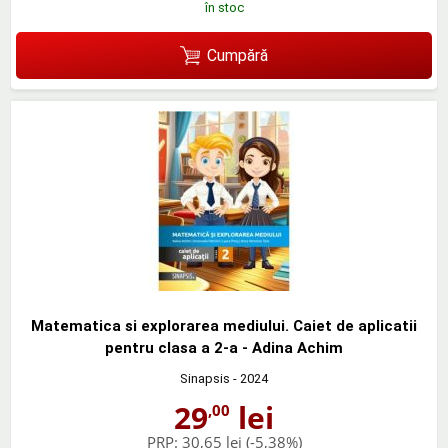
în stoc
Cumpără
Matematica si explorarea mediului. Caiet de aplicatii
pentru clasa a 2-a - Adina Achim
Sinapsis
- 2024
29
lei
,00
PRP:
30,65 lei
(-5,38%)