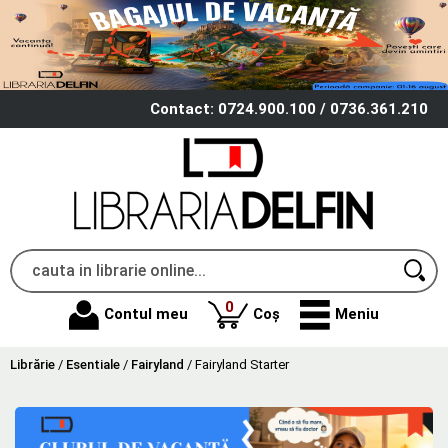
Contact: 0724.900.100 / 0736.361.210
produse
0
Contul meu
Coș
Meniu
Librărie
/
Esentiale
/
Fairyland
/
Fairyland Starter