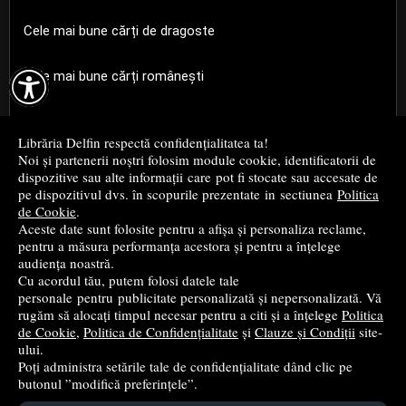
Cele mai bune cărți de dragoste

Cele mai bune cărți românești
Cele mai bune cărți religioase
Librăria Delfin respectă confidențialitatea ta!
Noi și partenerii noștri folosim module cookie, identificatorii de
Cele mai bune cărți de istorie
dispozitive sau alte informații care pot fi stocate sau accesate de
pe dispozitivul dvs. în scopurile prezentate in sectiunea
Politica
de Cookie
.
Top cărți beletristică
Aceste date sunt folosite pentru a afișa și personaliza reclame,
pentru a măsura performanța acestora și pentru a înțelege
...toate știrile
audiența noastră.
Cu acordul tău, putem folosi datele tale
personale pentru publicitate personalizată și nepersonalizată. Vă
© 2004 - 2026
Grup DZC SRL
rugăm să alocați timpul necesar pentru a citi și a înțelege
Politica
de Cookie
,
Politica de Confidențialitate
și
Clauze și Condiții
site-
Magazin online
creat de
Vital Soft
ului.
Poți administra setările tale de confidențialitate dând clic pe
butonul ”modifică preferințele”.
Created in 0.0895 sec