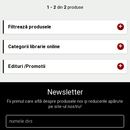
1 - 2
din
2
produse
+
Filtrează produsele
+
Categorii librarie online
+
Edituri /Promotii
Newsletter
Fii primul care află despre produsele noi și reducerile apărute
pe site-ul nostru!