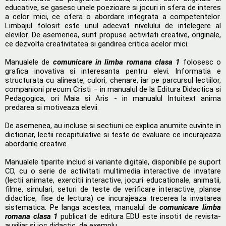
educative, se gasesc unele poezioare si jocuri in sfera de interes
a celor mici, ce ofera o abordare integrata a competentelor.
Limbajul folosit este unul adecvat nivelului de intelegere al
elevilor. De asemenea, sunt propuse activitati creative, originale,
ce dezvolta creativitatea si gandirea critica acelor mici.
Manualele de
comunicare in limba romana clasa 1
folosesc o
grafica inovativa si interesanta pentru elevi. Informatia e
structurata cu alineate, culori, chenare, iar pe parcursul lectiilor,
companioni precum Cristi – in manualul de la Editura Didactica si
Pedagogica, ori Maia si Aris - in manualul Intuitext anima
predarea si motiveaza elevii.
De asemenea, au incluse si sectiuni ce explica anumite cuvinte in
dictionar, lectii recapitulative si teste de evaluare ce incurajeaza
abordarile creative.
Manualele tiparite includ si variante digitale, disponibile pe suport
CD, cu o serie de activitati multimedia interactive de invatare
(lectii animate, exercitii interactive, jocuri educationale, animatii,
filme, simulari, seturi de teste de verificare interactive, planse
didactice, fise de lectura) ce incurajeaza trecerea la invatarea
sistematica. Pe langa acestea, manualul de
comunicare limba
romana clasa 1
publicat de editura EDU este insotit de revista-
auxiliar si joc didactic, de exemplu.