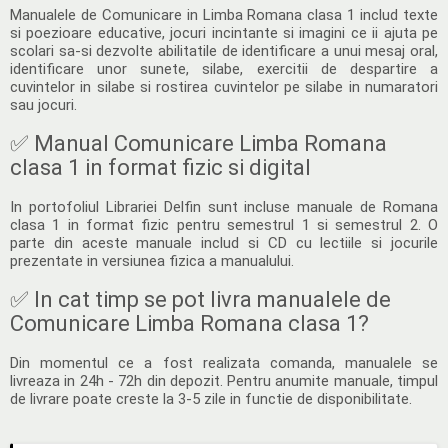
Manualele de Comunicare in Limba Romana clasa 1 includ texte
si poezioare educative, jocuri incintante si imagini ce ii ajuta pe
scolari sa-si dezvolte abilitatile de identificare a unui mesaj oral,
identificare unor sunete, silabe, exercitii de despartire a
cuvintelor in silabe si rostirea cuvintelor pe silabe in numaratori
sau jocuri.
✅ Manual Comunicare Limba Romana
clasa 1 in format fizic si digital
In portofoliul Librariei Delfin sunt incluse manuale de Romana
clasa 1 in format fizic pentru semestrul 1 si semestrul 2. O
parte din aceste manuale includ si CD cu lectiile si jocurile
prezentate in versiunea fizica a manualului.
✅ In cat timp se pot livra manualele de
Comunicare Limba Romana clasa 1?
Din momentul ce a fost realizata comanda, manualele se
livreaza in 24h - 72h din depozit. Pentru anumite manuale, timpul
de livrare poate creste la 3-5 zile in functie de disponibilitate.