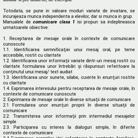
Totodata, se pune in valoare moduri variate de invatare, se
incurajeaza munca independenta a elevilor, dar si munca in grup.
Manualele de
comunicare clasa 1
isi propun sa indeplineasca
urmatoarele obiective:
1. Receptarea de mesaje orale în contexte de comunicare
cunoscute
1.1. Identificarea semnificaţiei unui mesaj oral, pe teme
accesibile, rostit cu claritate
1.2. Identificarea unor informaţii variate dintr-un mesaj rostit cu
claritate formularea unor întrebări şi răspunsuri referitoare la
conţinutul unui mesaj/ text audiat
1.3. Identificarea unor sunete, silabe, cuvinte în enunţuri rostite
cu claritate
1.4. Exprimarea interesului pentru receptarea de mesaje orale, în
contexte de comunicare cunoscute
2. Exprimarea de mesaje orale în diverse situaţii de comunicare
2.1 Formularea unor enunţuri proprii în diverse situaţii de
comunicare
2.2. Transmiterea unor informaţii prin intermediul mesajelor
simple
2.3. Participarea cu interes la dialoguri simple, în diferite
contexte de comunicare