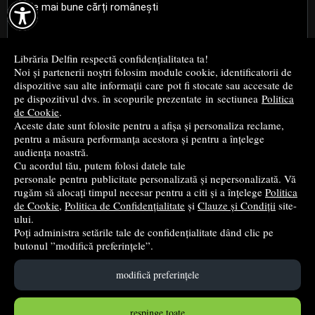

Cele mai bune cărți românești
Cele mai bune cărți religioase
Librăria Delfin respectă confidențialitatea ta!
Noi și partenerii noștri folosim module cookie, identificatorii de
Cele mai bune cărți de istorie
dispozitive sau alte informații care pot fi stocate sau accesate de
pe dispozitivul dvs. în scopurile prezentate in sectiunea
Politica
de Cookie
.
Top cărți beletristică
Aceste date sunt folosite pentru a afișa și personaliza reclame,
pentru a măsura performanța acestora și pentru a înțelege
...toate știrile
audiența noastră.
Cu acordul tău, putem folosi datele tale
personale pentru publicitate personalizată și nepersonalizată. Vă
© 2004 - 2026
Grup DZC SRL
rugăm să alocați timpul necesar pentru a citi și a înțelege
Politica
de Cookie
,
Politica de Confidențialitate
și
Clauze și Condiții
site-
Magazin online
creat de
Vital Soft
ului.
Poți administra setările tale de confidențialitate dând clic pe
butonul ”modifică preferințele”.
Created in 0.0846 sec
modifică preferințele
respinge toate