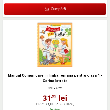
Cumpără
Manual Comunicare in limba romana pentru clasa 1 -
Corina Istrate
EDU
- 2023
31
lei
,99
PRP:
33,00 lei
(-3,06%)
în stoc