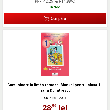
PRP:
42,29 lei
(-14,99%)
în stoc
Cumpără
Comunicare in limba romana. Manual pentru clasa 1 -
Iliana Dumitrescu
CD Press
- 2023
28
lei
,50