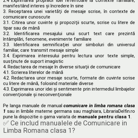
2.4 Exprimarea propriilor idei referitoare la contexte familiare,
manifestând interes şi încredere în sine
3. Receptarea unei varietăţi de mesaje scrise, în contexte de
comunicare cunoscute
3.1. Citirea unor cuvinte şi propoziţii scurte, scrise cu litere de
tipar sau de mână
3.2. Identificarea mesajului unui scurt text care prezintă
întâmplări, fenomene, evenimente familiare
3.3. Identificarea semnificaţiei unor simboluri din universul
familiar, care transmit mesaje simple
3.4. Exprimarea interesului pentru lectura unor texte simple,
susţinute de suport imagistic
4. Redactarea de mesaje în diverse situaţii de comunicare
4.1. Scrierea literelor de mână
4.2. Redactarea unor mesaje scurte, formate din cuvinte scrise
cu litere de mână, folosind materiale diverse
4.3. Exprimarea unor idei şi sentimente prin intermediul limbajelor
convenţionale şi neconvenţionale
Pe langa manuale de manual
comunicare in limba romana clasa
1
sau in limbile materne germana sau maghiara, LibrariaDelfin.ro
pune la dispozitie o gama variata de
manuale pentru clasa 1
.
✅ Ce includ manualele de Comunicare in
Limba Romana clasa 1?