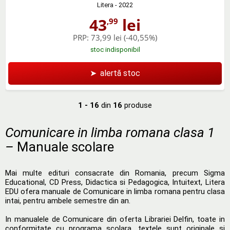
Litera
- 2022
43
lei
,99
PRP:
73,99 lei
(-40,55%)
stoc indisponibil
➤
alertă stoc
1 - 16
din
16
produse
Comunicare in limba romana clasa 1
–
Manuale scolare
Mai multe edituri consacrate din Romania, precum Sigma
Educational, CD Press, Didactica si Pedagogica, Intuitext, Litera
EDU ofera manuale de Comunicare in limba romana pentru clasa
intai, pentru ambele semestre din an.
In manualele de Comunicare din oferta Librariei Delfin, toate in
conformitate cu programa scolara, textele sunt originale si