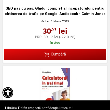
SEO pas cu pas. Ghidul complet al incepatorului pentru
obtinerea de trafic pe Google. Audiobook - Caimin Jones
Act si Politon
- 2019
30
lei
,51
PRP:
39,12 lei
(-22,01%)
în stoc
Cumpără

Librăria Delfin respectă confidențialitatea ta!