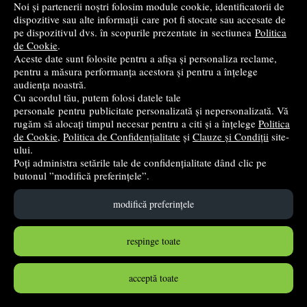
Noi și partenerii noștri folosim module cookie, identificatorii de
dispozitive sau alte informații care pot fi stocate sau accesate de
Calculatorul in trei timpi (editia a VI-a, revazuta si
pe dispozitivul dvs. în scopurile prezentate in sectiunea
Politica
de Cookie
.
adaugita). Initiere, utilizare, performanta - Mircea Badut
Aceste date sunt folosite pentru a afișa și personaliza reclame,
Polirom
- 2021
pentru a măsura performanța acestora și pentru a înțelege
audiența noastră.
33
lei
,40
Cu acordul tău, putem folosi datele tale
PRP:
42,24 lei
(-20,93%)
personale pentru publicitate personalizată și nepersonalizată. Vă
rugăm să alocați timpul necesar pentru a citi și a înțelege
Politica
în stoc
de Cookie
,
Politica de Confidențialitate
și
Clauze și Condiții
site-
ului.
Cumpără
Poți administra setările tale de confidențialitate dând clic pe
butonul ”modifică preferințele”.
modifică preferințele
respinge toate
acceptă toate