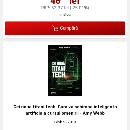
46
lei
PRP:
62,37 lei
(-25,01%)
în stoc
Cumpără
Cei noua titani tech. Cum va schimba inteligenta
artificiala cursul omenirii - Amy Webb
Globo
- 2019