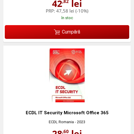
42
lei
,82
PRP:
47,58 lei
(-10%)
în stoc
Cumpără
ECDL IT Security Microsoft Office 365
ECDL Romania
- 2023
28
lei
,60