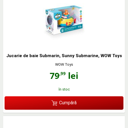
Jucarie de baie Submarin, Sunny Submarine, WOW Toys
WOW Toys
79
lei
,99
în stoc
Cumpără