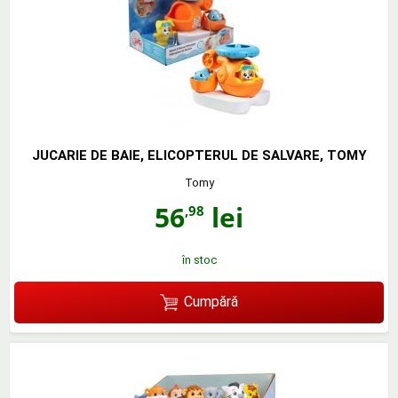
JUCARIE DE BAIE, ELICOPTERUL DE SALVARE, TOMY
Tomy
56
lei
,98
în stoc
Cumpără