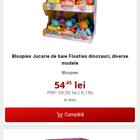
Bloopies Jucarie de baie Floaties dinozauri, diverse
modele
Bloopies
54
lei
,45
PRP:
59,90 lei
(-9,1%)
în stoc
Cumpără