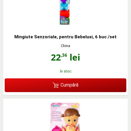
Mingiute Senzoriale, pentru Bebelusi, 6 buc./set
China
22
lei
,36
în stoc
Cumpără