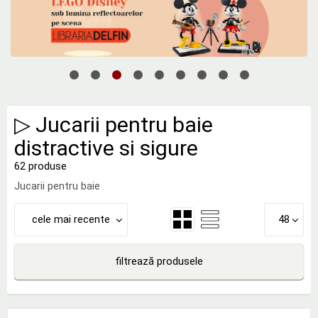
▷ Jucarii pentru baie
distractive si sigure
62 produse
Jucarii pentru baie
cele mai recente
48
filtrează produsele