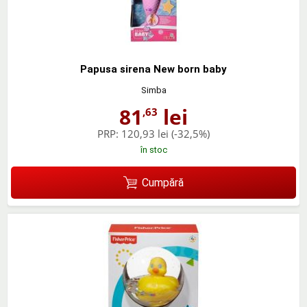
Papusa sirena New born baby
Simba
81
lei
,63
PRP:
120,93 lei
(-32,5%)
în stoc
Cumpără