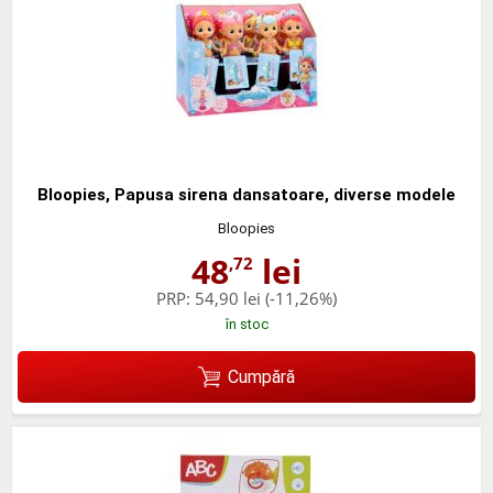
Bloopies, Papusa sirena dansatoare, diverse modele
Bloopies
48
lei
,72
PRP:
54,90 lei
(-11,26%)
în stoc
Cumpără