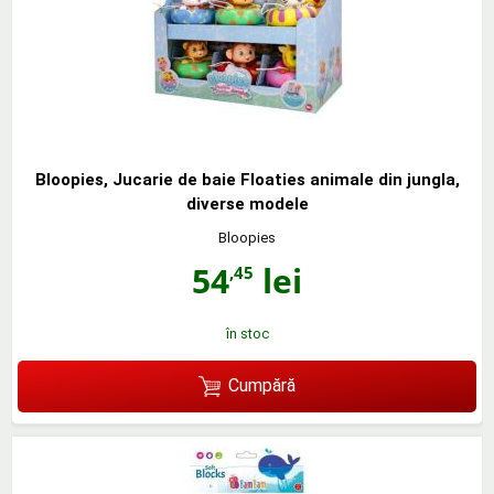
Bloopies, Jucarie de baie Floaties animale din jungla,
diverse modele
Bloopies
54
lei
,45
în stoc
Cumpără