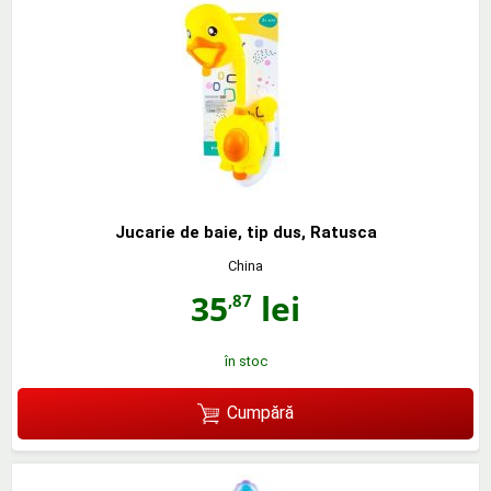
Jucarie de baie, tip dus, Ratusca
China
35
lei
,87
în stoc
Cumpără