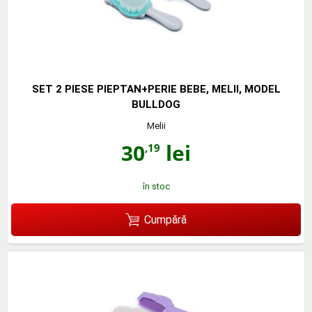
SET 2 PIESE PIEPTAN+PERIE BEBE, MELII, MODEL
BULLDOG
Melii
30
lei
,19
în stoc
Cumpără