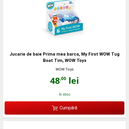
Jucarie de baie Prima mea barca, My First WOW Tug
Boat Tim, WOW Toys
WOW Toys
48
lei
,00
în stoc
Cumpără