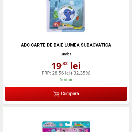
ABC CARTE DE BAIE LUMEA SUBACVATICA
Simba
19
lei
,32
PRP:
28,56 lei
(-32,35%)
în stoc
Cumpără