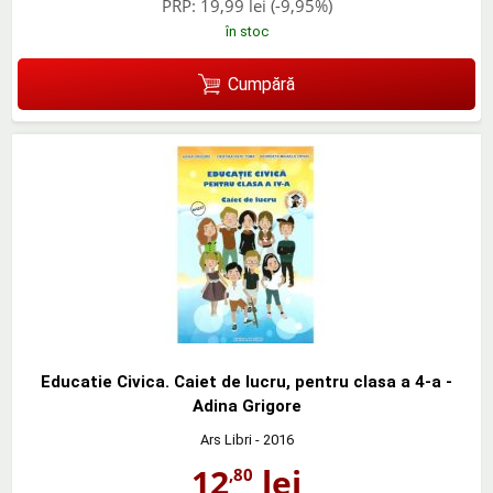
PRP:
19,99 lei
(-9,95%)
în stoc
Cumpără
Educatie Civica. Caiet de lucru, pentru clasa a 4-a -
Adina Grigore
Ars Libri
- 2016
12
lei
,80