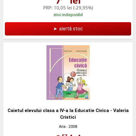
7
lei
PRP:
10,05 lei
(-29,95%)
stoc indisponibil
➤
alertă stoc
Caietul elevului clasa a IV-a la Educatie Civica - Valeria
Cristici
Ana
- 2008
,57