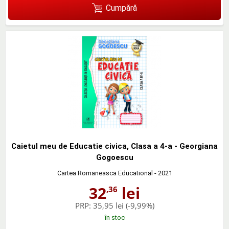
Cumpără
Caietul meu de Educatie civica, Clasa a 4-a - Georgiana
Gogoescu
Cartea Romaneasca Educational
- 2021
32
lei
,36
PRP:
35,95 lei
(-9,99%)
în stoc