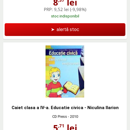
8
lei
PRP:
9,52 lei
(-9,98%)
stoc indisponibil
➤
alertă stoc
Caiet clasa a IV-a. Educatie civica - Niculina Ilarion
CD Press
- 2010
5
lei
,71