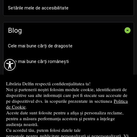
Setările mele de accesibilitate
Blog
-
Cele mai bune cărți de dragoste

Cele mai bune cărți românești
Cele mai bune cărți religioase
Librăria Delfin respectă confidențialitatea ta!
Noi și partenerii noștri folosim module cookie, identificatorii de
Cele mai bune cărți de istorie
dispozitive sau alte informații care pot fi stocate sau accesate de
pe dispozitivul dvs. în scopurile prezentate in sectiunea
Politica
de Cookie
.
Top cărți beletristică
Aceste date sunt folosite pentru a afișa și personaliza reclame,
pentru a măsura performanța acestora și pentru a înțelege
...toate știrile
audiența noastră.
Cu acordul tău, putem folosi datele tale
personale pentru publicitate personalizată și nepersonalizată. Vă