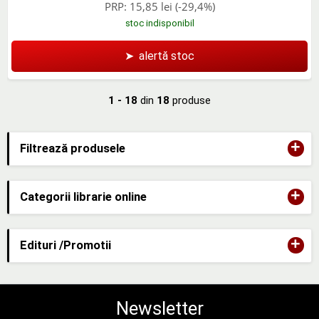
PRP:
15,85 lei
(-29,4%)
stoc indisponibil
➤
alertă stoc
1 - 18
din
18
produse
+
Filtrează produsele
+
Categorii librarie online
+
Edituri /Promotii
Newsletter