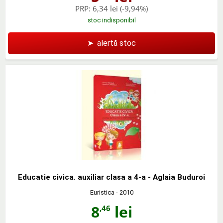
PRP:
6,34 lei
(-9,94%)
stoc indisponibil
➤
alertă stoc
Educatie civica. auxiliar clasa a 4-a - Aglaia Buduroi
Euristica
- 2010
8
lei
,46