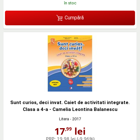
în stoc
Cumpără
Sunt curios, deci invat. Caiet de activitati integrate.
Clasa a 4-a - Camelia Leontina Balanescu
Litera
- 2017
17
lei
,99
PRP:
19,98 lei
(-9,96%)