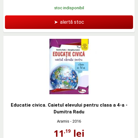
stoc indisponibil
➤
alertă stoc
Educatie civica. Caietul elevului pentru clasa a 4-a -
Dumitra Radu
Aramis
- 2016
11
lei
,19