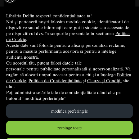
Cele mai bune cărți religioase
Librăria Delfin respectă confidențialitatea ta!
Noi și partenerii noștri folosim module cookie, identificatorii de
Cele mai bune cărți de istorie
dispozitive sau alte informații care pot fi stocate sau accesate de
pe dispozitivul dvs. în scopurile prezentate in sectiunea
Politica
de Cookie
.
Top cărți beletristică
Aceste date sunt folosite pentru a afișa și personaliza reclame,
pentru a măsura performanța acestora și pentru a înțelege
...toate știrile
audiența noastră.
Cu acordul tău, putem folosi datele tale
personale pentru publicitate personalizată și nepersonalizată. Vă
© 2004 - 2026
Grup DZC SRL
rugăm să alocați timpul necesar pentru a citi și a înțelege
Politica
de Cookie
,
Politica de Confidențialitate
și
Clauze și Condiții
site-
Magazin online
creat de
Vital Soft
ului.
Poți administra setările tale de confidențialitate dând clic pe
butonul ”modifică preferințele”.
Created in 0.0879 sec
modifică preferințele
respinge toate