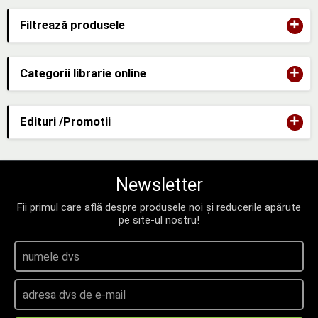
+
Filtrează produsele
+
Categorii librarie online
+
Edituri /Promotii
Newsletter
Fii primul care află despre produsele noi și reducerile apărute
pe site-ul nostru!