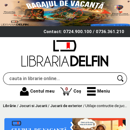
Contact: 0724.900.100 / 0736.361.210
produse
0
Contul meu
Coș
Meniu
Librărie
/
Jocuri si Jucarii
/
Jucarii de exterior
/
Utilaje contructie de jucarie