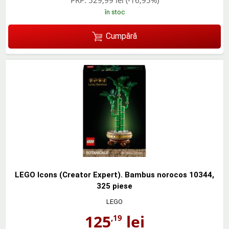
PRP:
529,99 lei
(-16,95%)
în stoc
Cumpără
LEGO Icons (Creator Expert). Bambus norocos 10344,
325 piese
LEGO
125
lei
,19