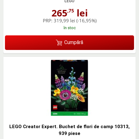
LEGO
265
lei
,75
PRP:
319,99 lei
(-16,95%)
în stoc
Cumpără
LEGO Creator Expert. Buchet de flori de camp 10313,
939 piese