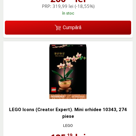
PRP:
319,99 lei
(-18,55%)
în stoc
Cumpără
LEGO Icons (Creator Expert). Mini orhidee 10343, 274
piese
LEGO
,19