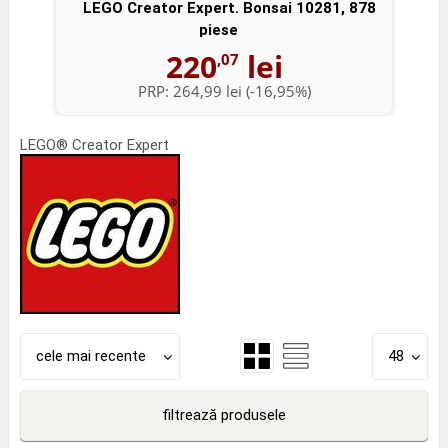
LEGO Creator Expert. Bonsai 10281, 878
piese
220
lei
,07
PRP:
264,99 lei
(-16,95%)
LEGO® Creator Expert
cele mai recente
48
filtrează produsele