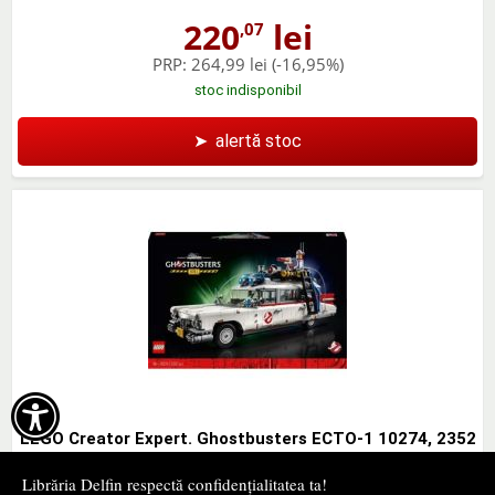
220
lei
,07
PRP:
264,99 lei
(-16,95%)
stoc indisponibil
➤
alertă stoc

LEGO Creator Expert. Ghostbusters ECTO-1 10274, 2352
piese
Librăria Delfin respectă confidențialitatea ta!