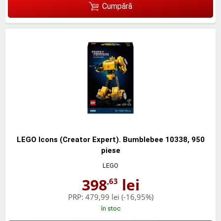
Cumpără
LEGO Icons (Creator Expert). Bumblebee 10338, 950
piese
LEGO
398
lei
,63
PRP:
479,99 lei
(-16,95%)
în stoc