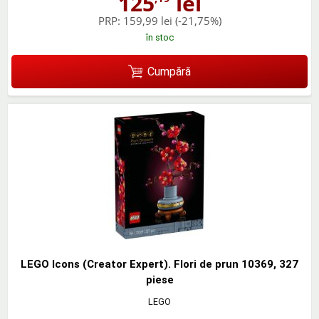
125
lei
PRP:
159,99 lei
(-21,75%)
în stoc
Cumpără
LEGO Icons (Creator Expert). Flori de prun 10369, 327
piese
LEGO