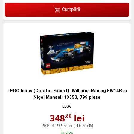
Cumpără
LEGO Icons (Creator Expert). Williams Racing FW14B si
Nigel Mansell 10353, 799 piese
LEGO
348
lei
,80
PRP:
419,99 lei
(-16,95%)
în stoc