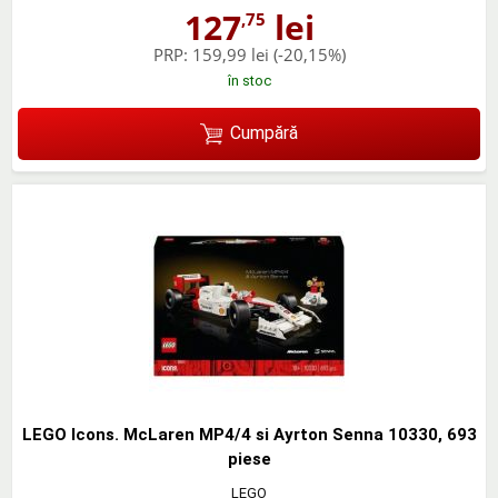
127
lei
,75
PRP:
159,99 lei
(-20,15%)
în stoc
Cumpără
LEGO Icons. McLaren MP4/4 si Ayrton Senna 10330, 693
piese
LEGO