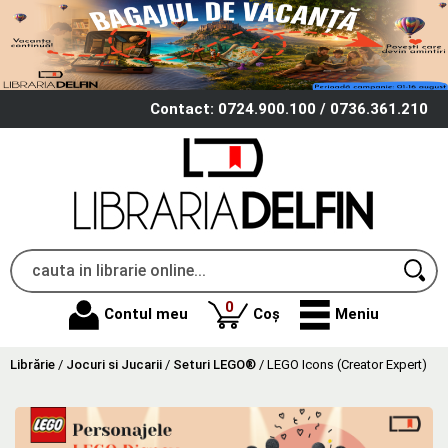
Contact: 0724.900.100 / 0736.361.210
produse
0
Contul meu
Coș
Meniu
Librărie
/
Jocuri si Jucarii
/
Seturi LEGO®
/
LEGO Icons (Creator Expert)