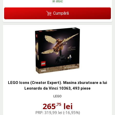
în stoc
Cumpără
LEGO Icons (Creator Expert). Masina zburatoare a lui
Leonardo da Vinci 10363, 493 piese
LEGO
265
lei
,75
PRP:
319,99 lei
(-16,95%)