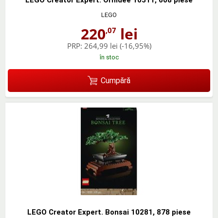
LEGO Creator Expert. Orhidee 10311, 608 piese
LEGO
220
lei
,07
PRP:
264,99 lei
(-16,95%)
în stoc
Cumpără
LEGO Creator Expert. Bonsai 10281, 878 piese