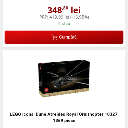
348
lei
,80
PRP:
419,99 lei
(-16,95%)
în stoc
Cumpără
LEGO Icons. Dune Atreides Royal Ornithopter 10327,
1369 piese