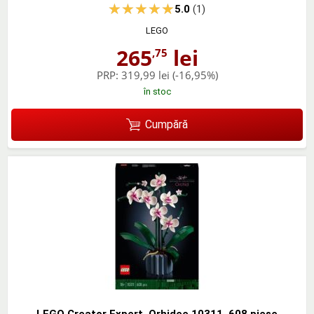
5.0
(1)
LEGO
265
lei
,75
PRP:
319,99 lei
(-16,95%)
în stoc
Cumpără