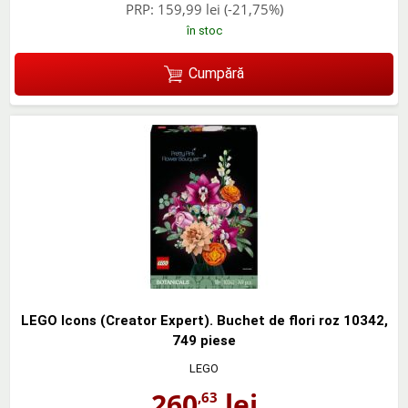
PRP:
159,99 lei
(-21,75%)
în stoc
Cumpără
LEGO Icons (Creator Expert). Buchet de flori roz 10342,
749 piese
LEGO
260
lei
,63