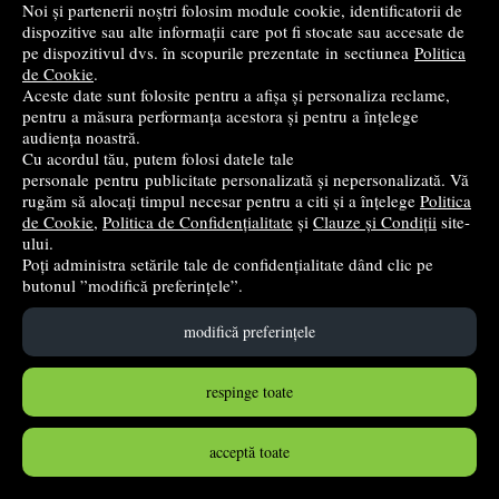
LEGO
Noi și partenerii noștri folosim module cookie, identificatorii de
dispozitive sau alte informații care pot fi stocate sau accesate de
1002
lei
,23
pe dispozitivul dvs. în scopurile prezentate in sectiunea
Politica
PRP:
1199,99 lei
(-16,48%)
de Cookie
.
Aceste date sunt folosite pentru a afișa și personaliza reclame,
stoc indisponibil
pentru a măsura performanța acestora și pentru a înțelege
audiența noastră.
➤
alertă stoc
Cu acordul tău, putem folosi datele tale
personale pentru publicitate personalizată și nepersonalizată. Vă
rugăm să alocați timpul necesar pentru a citi și a înțelege
Politica
de Cookie
,
Politica de Confidențialitate
și
Clauze și Condiții
site-
ului.
Poți administra setările tale de confidențialitate dând clic pe
butonul ”modifică preferințele”.
modifică preferințele
respinge toate
LEGO Creator Expert. Vizita lui Mos Craciun 10293, 1445
acceptă toate
piese