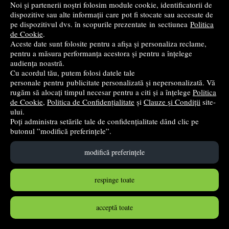
Noi și partenerii noștri folosim module cookie, identificatorii de
dispozitive sau alte informații care pot fi stocate sau accesate de
pe dispozitivul dvs. în scopurile prezentate in sectiunea
Politica
de Cookie
.
Tus pentru stampila automata/de cauciuc fara ulei
Aceste date sunt folosite pentru a afișa și personaliza reclame,
Office Products. 30 ml, albastru
pentru a măsura performanța acestora și pentru a înțelege
audiența noastră.
Office Products
Cu acordul tău, putem folosi datele tale
2
lei
,73
personale pentru publicitate personalizată și nepersonalizată. Vă
rugăm să alocați timpul necesar pentru a citi și a înțelege
Politica
de Cookie
,
Politica de Confidențialitate
și
Clauze și Condiții
site-
ului.
în stoc
Poți administra setările tale de confidențialitate dând clic pe
butonul ”modifică preferințele”.
Cumpără
modifică preferințele
respinge toate
acceptă toate