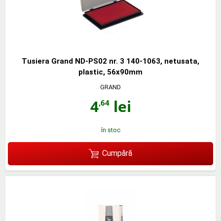
Tusiera Grand ND-PS02 nr. 3 140-1063, netusata,
plastic, 56x90mm
GRAND
4
lei
,64
în stoc
Cumpără