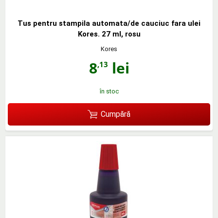
Tus pentru stampila automata/de cauciuc fara ulei
Kores. 27 ml, rosu
Kores
8
lei
,13
în stoc
Cumpără