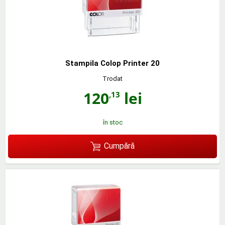
Stampila Colop Printer 20
Trodat
120
lei
,13
în stoc
Cumpără