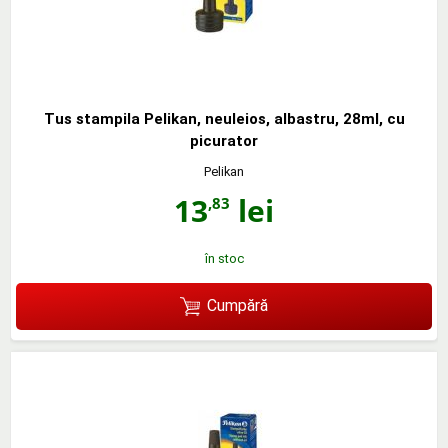
Tus stampila Pelikan, neuleios, albastru, 28ml, cu
picurator
Pelikan
13
lei
,83
în stoc
Cumpără