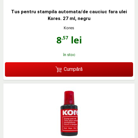
Tus pentru stampila automata/de cauciuc fara ulei
Kores. 27 ml, negru
Kores
8
lei
,57
în stoc
Cumpără