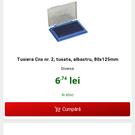
Tusiera Cnx nr. 2, tusata, albastru, 80x125mm
Diverse
6
lei
,74
în stoc
Cumpără