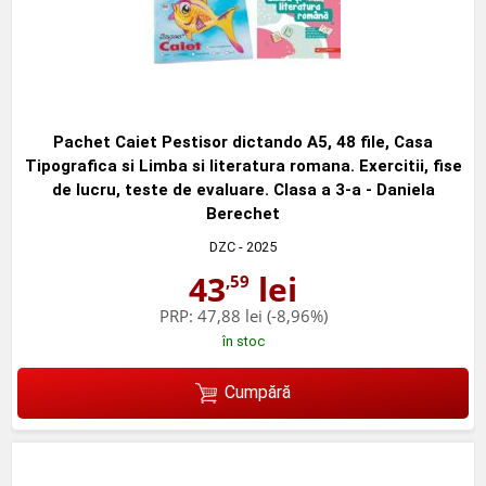
Pachet Caiet Pestisor dictando A5, 48 file, Casa
Tipografica si Limba si literatura romana. Exercitii, fise
de lucru, teste de evaluare. Clasa a 3-a - Daniela
Berechet
DZC
- 2025
43
lei
,59
PRP:
47,88 lei
(-8,96%)
în stoc
Cumpără