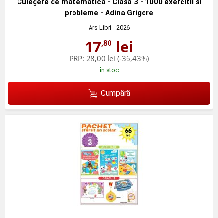
Culegere de matematica - Clasa 3 - 1000 exercitii si
probleme - Adina Grigore
Ars Libri
- 2026
17
lei
,80
PRP:
28,00 lei
(-36,43%)
în stoc
Cumpără