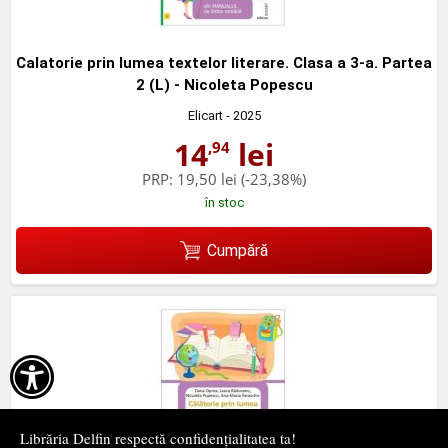
Calatorie prin lumea textelor literare. Clasa a 3-a. Partea
2 (L) - Nicoleta Popescu
Elicart
- 2025
14
lei
,94
PRP:
19,50 lei
(-23,38%)
în stoc
Cumpără

Librăria Delfin respectă confidențialitatea ta!