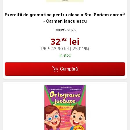
Exercitii de gramatica pentru clasa a 3-a. Scriem corect!
- Carmen Ianculescu
Corint
- 2026
32
lei
,92
PRP:
43,90 lei
(-25,01%)
în stoc
Cumpără