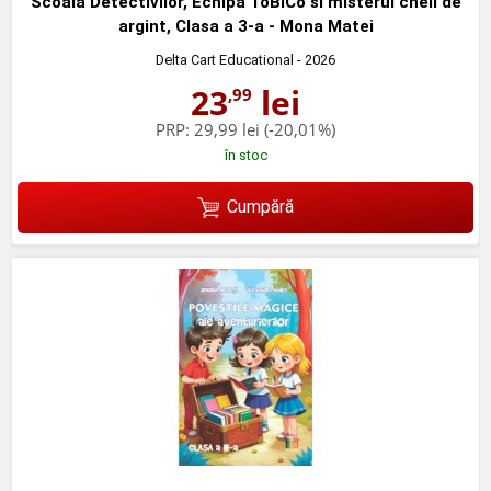
Scoala Detectivilor, Echipa ToBiCo si misterul cheii de
argint, Clasa a 3-a - Mona Matei
Delta Cart Educational
- 2026
23
lei
,99
PRP:
29,99 lei
(-20,01%)
în stoc
Cumpără