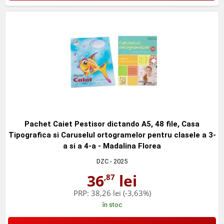
Pachet Caiet Pestisor dictando A5, 48 file, Casa
Tipografica si Caruselul ortogramelor pentru clasele a 3-
a si a 4-a - Madalina Florea
DZC
- 2025
36
lei
,87
PRP:
38,26 lei
(-3,63%)
în stoc