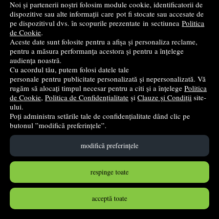
Noi și partenerii noștri folosim module cookie, identificatorii de
dispozitive sau alte informații care pot fi stocate sau accesate de
pe dispozitivul dvs. în scopurile prezentate in sectiunea
Politica
de Cookie
.
Calatorie prin lumea textelor literare. Clasa a 3-a. Partea
Aceste date sunt folosite pentru a afișa și personaliza reclame,
1 (L) - Nicoleta Popescu
pentru a măsura performanța acestora și pentru a înțelege
audiența noastră.
Elicart
- 2025
Cu acordul tău, putem folosi datele tale
13
lei
,99
personale pentru publicitate personalizată și nepersonalizată. Vă
rugăm să alocați timpul necesar pentru a citi și a înțelege
Politica
PRP:
19,50 lei
(-28,26%)
de Cookie
,
Politica de Confidențialitate
și
Clauze și Condiții
site-
în stoc
ului.
Poți administra setările tale de confidențialitate dând clic pe
butonul ”modifică preferințele”.
Cumpără
modifică preferințele
respinge toate
acceptă toate