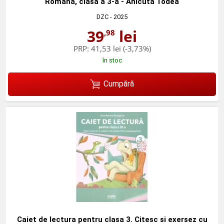
Romana, clasa a 3-a - Anicuta Todea
DZC
- 2025
39
lei
,98
PRP:
41,53 lei
(-3,73%)
în stoc
Cumpără
Caiet de lectura pentru clasa 3. Citesc si exersez cu