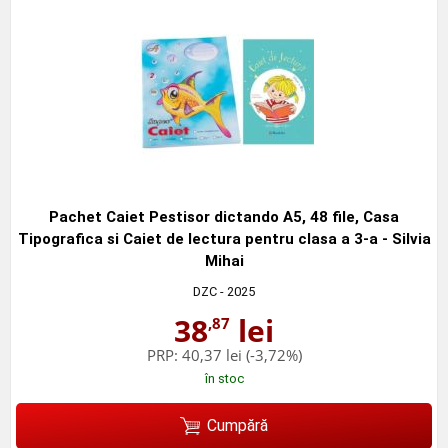
Pachet Caiet Pestisor dictando A5, 48 file, Casa
Tipografica si Caiet de lectura pentru clasa a 3-a - Silvia
Mihai
DZC
- 2025
38
lei
,87
PRP:
40,37 lei
(-3,72%)
în stoc
Cumpără