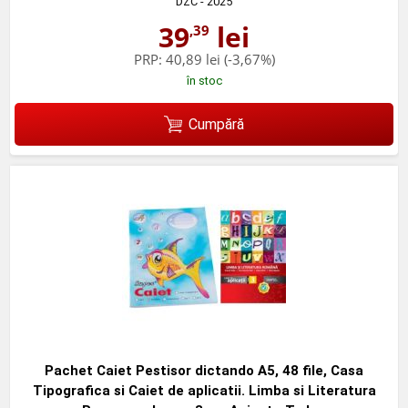
DZC
- 2025
39
lei
,39
PRP:
40,89 lei
(-3,67%)
în stoc
Cumpără
Pachet Caiet Pestisor dictando A5, 48 file, Casa
Tipografica si Caiet de aplicatii. Limba si Literatura