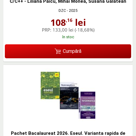
C/C++ - Liliana Paicu, Mihai Monea, Susana Galatean
DZC
- 2025
108
lei
,16
PRP:
133,00 lei
(-18,68%)
în stoc
Cumpără
Pachet Bacalaureat 2026. Eseul. Varianta rapida de