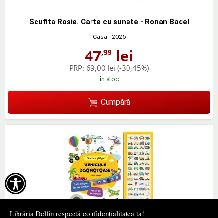
Scufita Rosie. Carte cu sunete - Ronan Badel
Casa
- 2025
47
lei
,99
PRP:
69,00 lei
(-30,45%)
în stoc
Cumpără

Librăria Delfin respectă confidențialitatea ta!