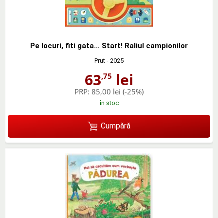
Pe locuri, fiti gata… Start! Raliul campionilor
Prut
- 2025
63
lei
,75
PRP:
85,00 lei
(-25%)
în stoc
Cumpără