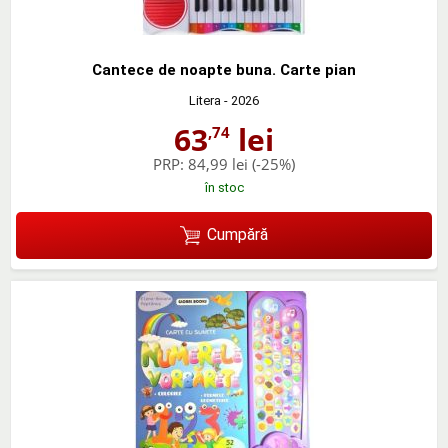
Cantece de noapte buna. Carte pian
Litera
- 2026
63
lei
,74
PRP:
84,99 lei
(-25%)
în stoc
Cumpără