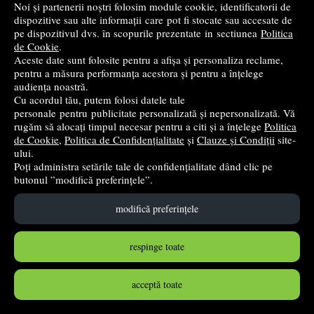
Noi și partenerii noștri folosim module cookie, identificatorii de
dispozitive sau alte informații care pot fi stocate sau accesate de
Vehicule zgomotoase. Cine face galagie?
pe dispozitivul dvs. în scopurile prezentate in sectiunea
Politica
Prut
- 2025
de Cookie
.
Aceste date sunt folosite pentru a afișa și personaliza reclame,
94
lei
,99
pentru a măsura performanța acestora și pentru a înțelege
audiența noastră.
PRP:
95,00 lei
(-0,01%)
Cu acordul tău, putem folosi datele tale
în stoc
personale pentru publicitate personalizată și nepersonalizată. Vă
rugăm să alocați timpul necesar pentru a citi și a înțelege
Politica
Cumpără
de Cookie
,
Politica de Confidențialitate
și
Clauze și Condiții
site-
ului.
Poți administra setările tale de confidențialitate dând clic pe
butonul ”modifică preferințele”.
modifică preferințele
respinge toate
acceptă toate