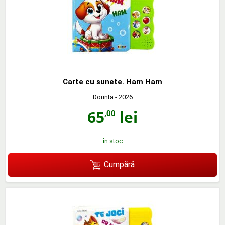
Carte cu sunete. Ham Ham
Dorinta
- 2026
65
lei
,00
în stoc
Cumpără