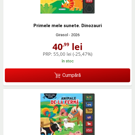
Primele mele sunete. Dinozauri
Girasol
- 2026
40
lei
,99
PRP:
55,00 lei
(-25,47%)
în stoc
Cumpără