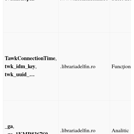
TawkConnectionTime
,
twk_idm_key
,
.librariadelfin.ro
Funcționa
twk_uuid_…
_ga
,
.librariadelfin.ro
Analitic