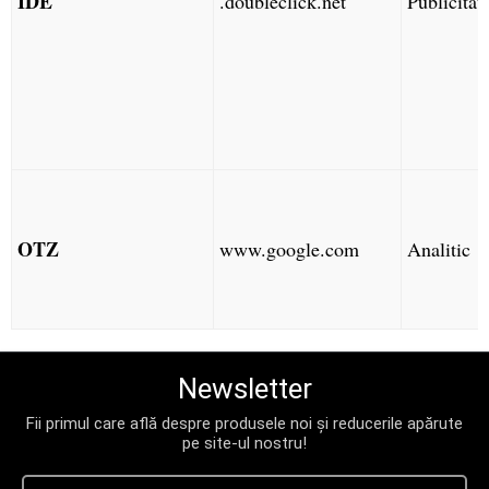
IDE
.doubleclick.net
Publicitat
OTZ
www.google.com
Analitic
Newsletter
Fii primul care află despre produsele noi și reducerile apărute
pe site-ul nostru!