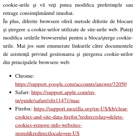
cookie-urile și vă veți putea modifica preferințele sau
retrage consimțământul imediat.
În plus, diferite browsere oferă metode diferite de blocare
și ștergere a cookie-urilor utilizate de site-urile web. Puteți
modifica setările browserului pentru a bloca/șterge cookie-
urile. Mai jos sunt enumerate linkurile către documentele
de asistență privind gestionarea și ștergerea cookie-urilor
din principalele browsere web:
Chrome:
https://support.google.com/accounts/answer/32050
Safari:
https://support.apple.com/en-
in/guide/safari/sfri11471/mac
Firefox:
https://support.mozilla.org/en-US/kb/clear-
cookies-and-site-data-firefox?redirectslug=delete-
cookies-remove-info-websites-
stored&redirectlocale=en-US