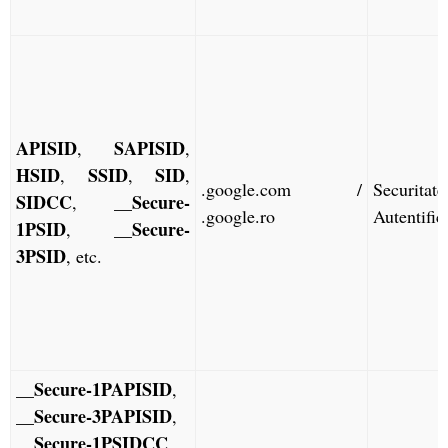
APISID
SAPISID
,
,
HSID
SSID
SID
,
,
,
.google.com /
Securita
SIDCC
__Secure-
,
.google.ro
Autentific
1PSID
__Secure-
,
3PSID
, etc.
__Secure-1PAPISID
,
__Secure-3PAPISID
,
__Secure-1PSIDCC
,