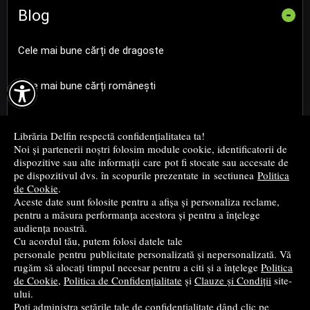
Blog
-
Cele mai bune cărți de dragoste

Cele mai bune cărți românești
Cele mai bune cărți religioase
Librăria Delfin respectă confidențialitatea ta!
Noi și partenerii noștri folosim module cookie, identificatorii de
Cele mai bune cărți de istorie
dispozitive sau alte informații care pot fi stocate sau accesate de
pe dispozitivul dvs. în scopurile prezentate in sectiunea
Politica
de Cookie
.
Top cărți beletristică
Aceste date sunt folosite pentru a afișa și personaliza reclame,
pentru a măsura performanța acestora și pentru a înțelege
...toate știrile
audiența noastră.
Cu acordul tău, putem folosi datele tale
personale pentru publicitate personalizată și nepersonalizată. Vă
© 2004 - 2026
Grup DZC SRL
rugăm să alocați timpul necesar pentru a citi și a înțelege
Politica
de Cookie
,
Politica de Confidențialitate
și
Clauze și Condiții
site-
Magazin online
creat de
Vital Soft
ului.
Poți administra setările tale de confidențialitate dând clic pe