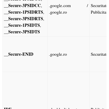
__Secure-3PSIDCC
,
.google.com /
Securita
__Secure-1PSIDRTS
,
.google.ro
Publicitat
__Secure-3PSIDRTS
,
__Secure-1PSIDTS
,
__Secure-3PSIDTS
__Secure-ENID
.google.ro
Securitate