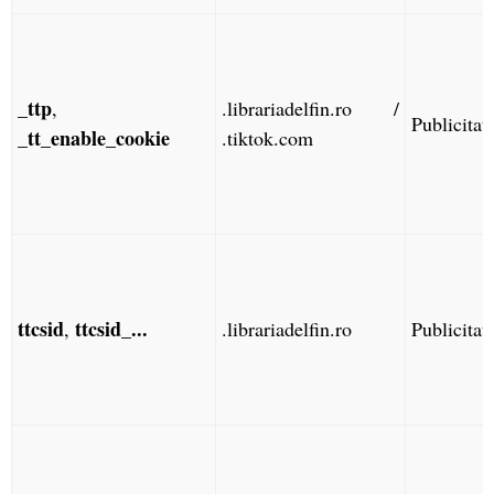
_ttp
,
.librariadelfin.ro /
Publicitat
_tt_enable_cookie
.tiktok.com
ttcsid
ttcsid_...
,
.librariadelfin.ro
Publicitat