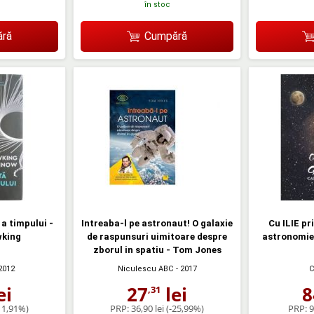
în stoc
ră
Cumpără
 a timpului -
Intreaba-l pe astronaut! O galaxie
Cu ILIE pr
king
de raspunsuri uimitoare despre
astronomie 
zborul in spatiu - Tom Jones
2012
Niculescu ABC
- 2017
C
ei
27
lei
8
,31
11,91%)
PRP:
36,90 lei
(-25,99%)
PRP:
9