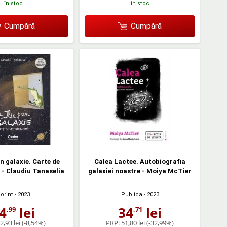
în stoc
în stoc
Cumpără
Cumpără
in galaxie. Carte de
Calea Lactee. Autobiografia
- Claudiu Tanaselia
galaxiei noastre - Moiya McTier
orint
- 2023
Publica
- 2023
4
lei
34
lei
,99
,71
2,93 lei
(-8,54%)
PRP:
51,80 lei
(-32,99%)