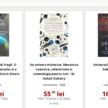
ob fragil. O
Un univers misterios. Mecanica
Universul
ersului si a
cuantica, relativitate si
Ad
 Dorin Sitaru
cosmologie pentru toti - M.
Suhail Zubairy
6
Humanitas
- 2026
La
ei
55
lei
1
,99
(-10%)
PRP:
75,00 lei
(-25,35%)
PRP:
în stoc