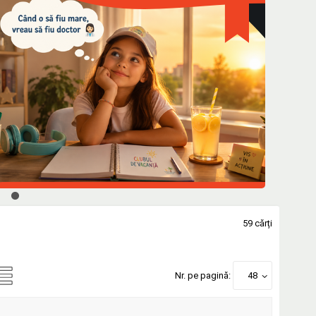
59 cărți
Nr. pe pagină:
48