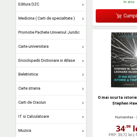
în stoc
Editura DZC
Cumpă
Medicina ( Carti de specialitate )
Promotie Pachete Universul Juridic
Carte universitara
Enciclopedii Dictionare si Atlase
Beletristica
Carte straina
O mai scurta istorie
Carti de Craciun
Stephen Haw
IT si Calculatoare
Humanitas
- 
34
l
,99
Muzica
PRP:
39,72 lei
(-