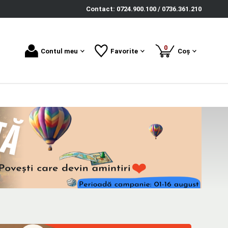
Contact: 0724.900.100 / 0736.361.210
produse
0
Contul meu
Favorite
Coș