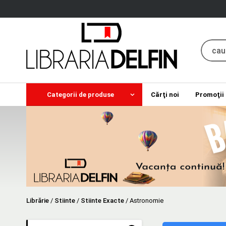
Categorii de produse
Cărţi noi
Promoţii
Librărie
/
Stiinte
/
Stiinte Exacte
/
Astronomie