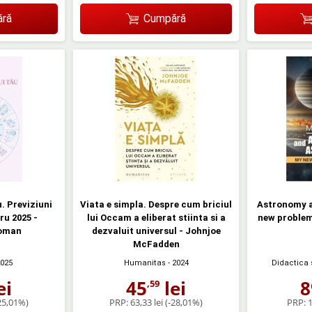
ră
Cumpără
. Previziuni
Viata e simpla. Despre cum briciul
Astronomy a
ru 2025 -
lui Occam a eliberat stiinta si a
new problems
Coman
dezvaluit universul - Johnjoe
McFadden
2025
Humanitas
- 2024
Didactica
ei
45
lei
8
,59
25,01%)
PRP:
63,33 lei
(-28,01%)
PRP:
1