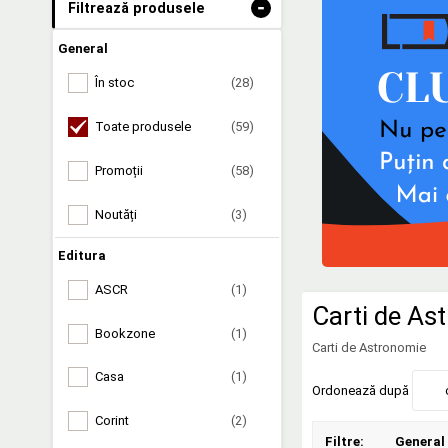
-
Filtrează produsele
General
În stoc
(28)
Toate produsele
(59)
Promoții
(58)
Noutăți
(3)
Editura
ASCR
(1)
Carti de Ast
Bookzone
(1)
Carti de Astronomie
Casa
(1)
Ordonează după
Corint
(2)
Filtre:
General