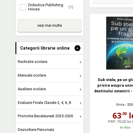
Didactica Publishing
(1)
House
vezi mai multe
-
Categorii librarie online
Rechizite scolare
Manuale scolare
Sub stele, pe un gl
privire asupra univ
Auxiliare scolare
destinului omenirii -
Evaluare Finala Clasele 2, 4, 6, 8
Emia
- 202
63
l
,00
Promotie Bacalaureat 2025-2026
PRP:
70,00 lei
în stoc
Dezvoltare Personala