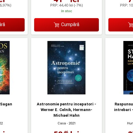
-6,97%)
PRP:
44,40 lei
(-7%)
PRP:
10
în stoc
ră
Cumpără
 Sagan
Astronomie pentru incepatori -
Raspunsur
Werner E. Celnik, Hermann-
intrebari
Michael Hahn
22
Casa
- 2021
Hum
,46