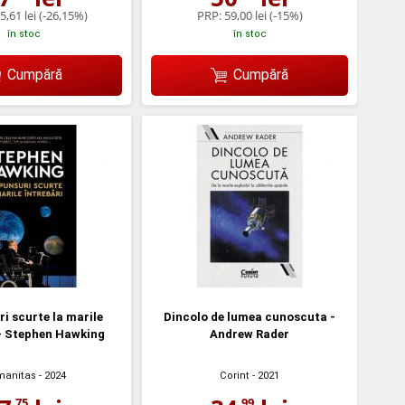
5,61 lei
(-26,15%)
PRP:
59,00 lei
(-15%)
în stoc
în stoc
Cumpără
Cumpără
i scurte la marile
Dincolo de lumea cunoscuta -
 - Stephen Hawking
Andrew Rader
anitas
- 2024
Corint
- 2021
,75
,99