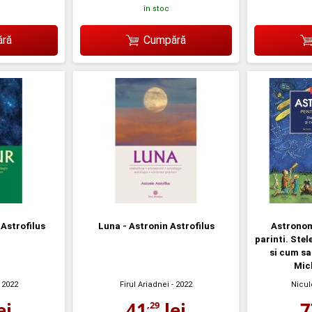
în stoc
ră
Cumpără
Astrofilus
Luna - Astronin Astrofilus
Astronomi
parinti. Stel
si cum sa 
Mich
 2022
Firul Ariadnei
- 2022
Nicu
ei
41
lei
7
,29