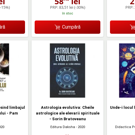
ei
58
lei
2
(-15%)
PRP:
83,51 lei
(-30%)
PRP:
în stoc
ră
Cumpără
sind limbajul
Astrologia evolutiva: Cheile
Unde-i locul 
ului - Pam
astrologice ale elevarii spirituale
- Sorin Bratoveanu
020
Editura Daksha
- 2020
Didactica P