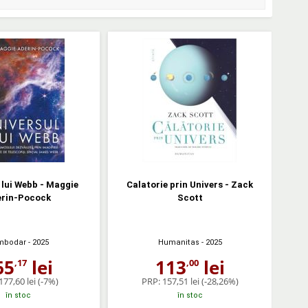
 lui Webb - Maggie
Calatorie prin Univers - Zack
erin-Pocock
Scott
mbodar
- 2025
Humanitas
- 2025
65
lei
113
lei
,17
,00
177,60 lei
(-7%)
PRP:
157,51 lei
(-28,26%)
în stoc
în stoc