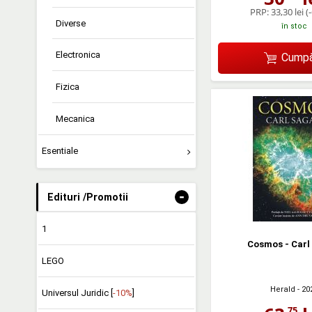
PRP:
33,30 lei
(
Diverse
în stoc
Electronica
Cumpă
Fizica
Mecanica
Esentiale
-
Edituri /Promotii
1
Cosmos - Carl
LEGO
Herald
- 20
Universul Juridic [
-10%
]
,75