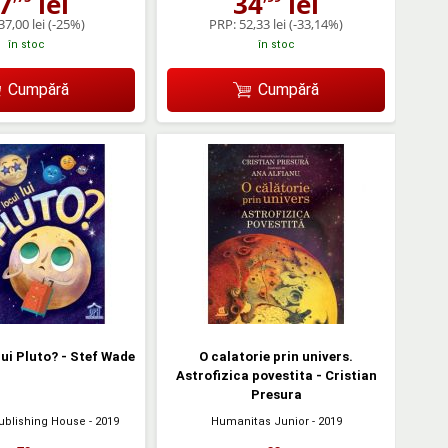
7
lei
34
lei
37,00 lei
(-25%)
PRP:
52,33 lei
(-33,14%)
în stoc
în stoc
Cumpără
Cumpără
lui Pluto? - Stef Wade
O calatorie prin univers.
Astrofizica povestita - Cristian
Presura
ublishing House
- 2019
Humanitas Junior
- 2019