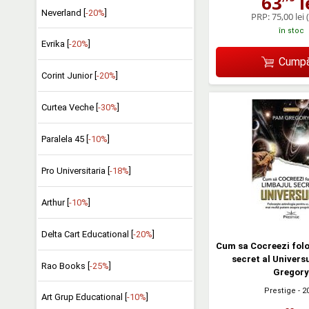
63
l
Neverland [
-20%
]
PRP:
75,00 lei
în stoc
Evrika [
-20%
]
Cumpă
Corint Junior [
-20%
]
Curtea Veche [
-30%
]
Paralela 45 [
-10%
]
Pro Universitaria [
-18%
]
Arthur [
-10%
]
Delta Cart Educational [
-20%
]
Cum sa Cocreezi folo
secret al Univers
Rao Books [
-25%
]
Gregory
Prestige
- 2
Art Grup Educational [
-10%
]