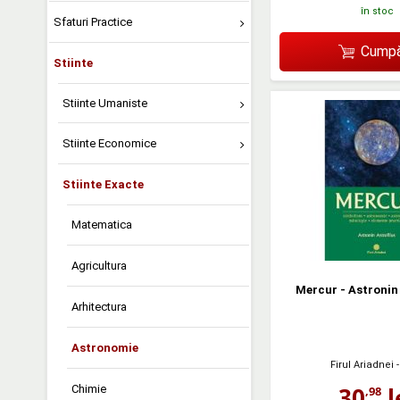
în stoc
Sfaturi Practice
Cumpă
Stiinte
Stiinte Umaniste
Stiinte Economice
Stiinte Exacte
Matematica
Agricultura
Mercur - Astronin 
Arhitectura
Astronomie
Firul Ariadnei
-
30
l
Chimie
,98