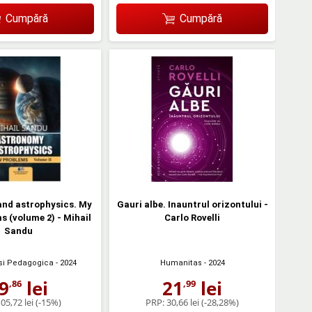
Cumpără
Cumpără
nd astrophysics. My
Gauri albe. Inauntrul orizontului -
 (volume 2) - Mihail
Carlo Rovelli
Sandu
 si Pedagogica
- 2024
Humanitas
- 2024
9
lei
21
lei
,86
,99
05,72 lei
(-15%)
PRP:
30,66 lei
(-28,28%)