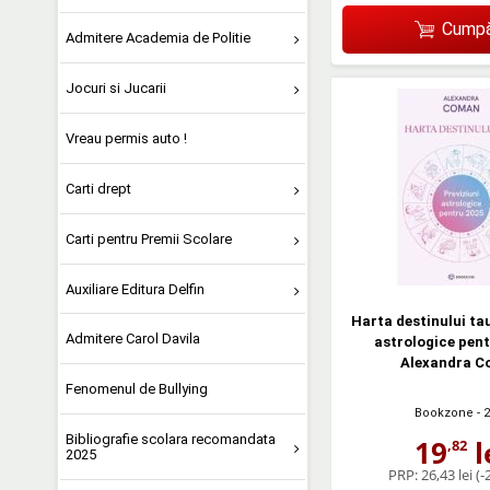
Cumpă
Admitere Academia de Politie
Jocuri si Jucarii
Vreau permis auto !
Carti drept
Carti pentru Premii Scolare
Auxiliare Editura Delfin
Harta destinului tau
Admitere Carol Davila
astrologice pent
Alexandra 
Fenomenul de Bullying
Bookzone
- 
Bibliografie scolara recomandata
19
l
,82
2025
PRP:
26,43 lei
(-