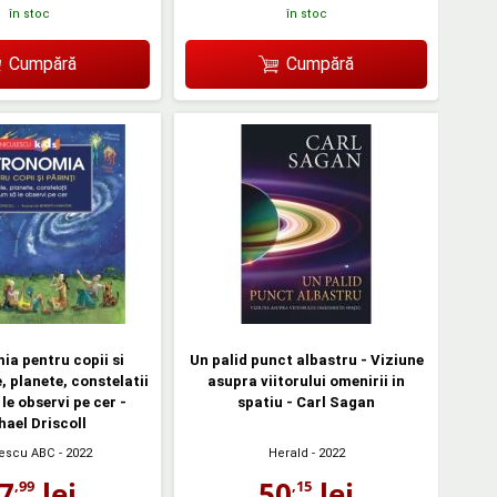
în stoc
în stoc
Cumpără
Cumpără
a pentru copii si
Un palid punct albastru - Viziune
e, planete, constelatii
asupra viitorului omenirii in
le observi pe cer -
spatiu - Carl Sagan
ael Driscoll
lescu ABC
- 2022
Herald
- 2022
7
lei
50
lei
,99
,15