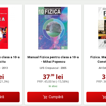
 clasa a 10-a
Manual Fizica pentru clasa a 10-a
Fizica. Ma
citu
- Mihai Popescu
Cons
- 2013
LVS Crepuscul
- 2005
All E
ei
37
lei
3
,99
-21,3%)
PRP:
45,00 lei
(-15,58%)
PRP:
36
în stoc
ră
Cumpără