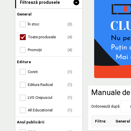
-
Filtrează produsele
General
În stoc
(3)
Toate produsele
(4)
Promoții
(4)
Editura
Corint
(1)
Editura Radical
(1)
Manuale de 
LVS Crepuscul
(1)
Ordonează după
All Educational
(1)
Filtre:
General
Anul publicării