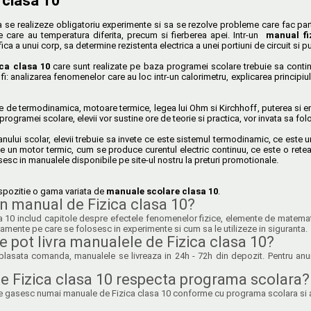
 clasa 10
se realizeze obligatoriu experimente si sa se rezolve probleme care fac parte 
 care au temperatura diferita, precum si fierberea apei. Intr-un
manual fi
a a unui corp, sa determine rezistenta electrica a unei portiuni de circuit si pu
ica clasa 10
care sunt realizate pe baza programei scolare trebuie sa conti
 fi: analizarea fenomenelor care au loc intr-un calorimetru, explicarea principiulu
 de termodinamica, motoare termice, legea lui Ohm si Kirchhoff, puterea si energ
ogramei scolare, elevii vor sustine ore de teorie si practica, vor invata sa folos
 anului scolar, elevii trebuie sa invete ce este sistemul termodinamic, ce este 
e un motor termic, cum se produce curentul electric continuu, ce este o retea 
sesc in manualele disponibile pe site-ul nostru la preturi promotionale.
 dispozitie o gama variata de
manuale scolare clasa 10
.
n manual de Fizica clasa 10?
 10 includ capitole despre efectele fenomenelor fizice, elemente de matematica a
pamente pe care se folosesc in experimente si cum sa le utilizeze in siguranta.
e pot livra manualele de Fizica clasa 10?
lasata comanda, manualele se livreaza in 24h - 72h din depozit. Pentru anumi
 Fizica clasa 10 respecta programa scolara?
n se gasesc numai manuale de Fizica clasa 10 conforme cu programa scolara si a