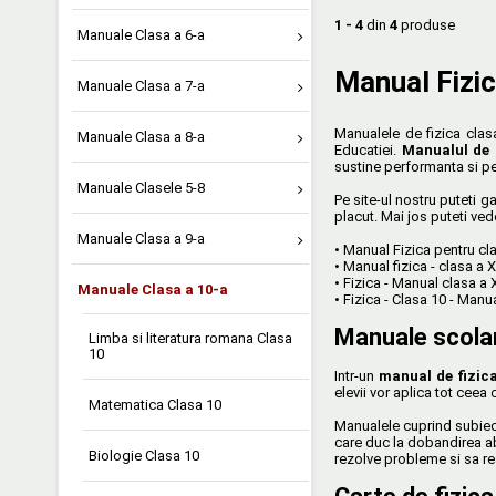
1 - 4
din
4
produse
Manuale Clasa a 6-a
Manual Fizic
Manuale Clasa a 7-a
Manualele de fizica clasa
Manuale Clasa a 8-a
Educatiei.
Manualul de 
sustine performanta si pen
Manuale Clasele 5-8
Pe site-ul nostru puteti 
placut. Mai jos puteti v
Manuale Clasa a 9-a
• Manual Fizica pentru cl
• Manual fizica - clasa a 
• Fizica - Manual clasa a
Manuale Clasa a 10-a
• Fizica - Clasa 10 - Man
Manuale scolar
Limba si literatura romana Clasa
10
Intr-un
manual de fizica
elevii vor aplica tot ceea 
Matematica Clasa 10
Manualele cuprind subiect
care duc la dobandirea abil
Biologie Clasa 10
rezolve probleme si sa re