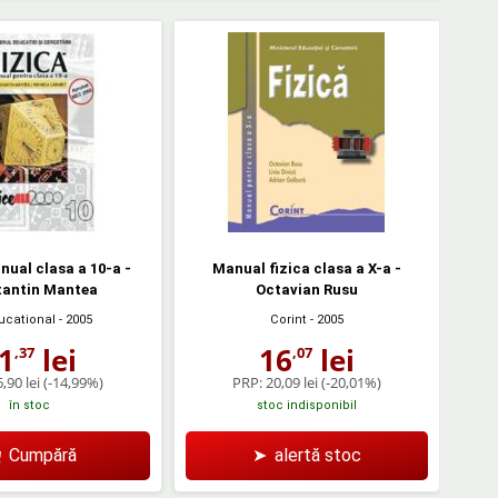
nual clasa a 10-a -
Manual fizica clasa a X-a -
tantin Mantea
Octavian Rusu
ducational
- 2005
Corint
- 2005
1
lei
16
lei
,37
,07
,90 lei
(-14,99%)
PRP:
20,09 lei
(-20,01%)
în stoc
stoc indisponibil
Cumpără
➤
alertă stoc