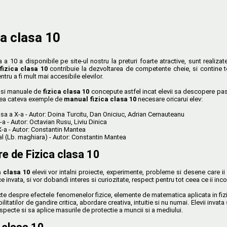
a clasa 10
 a 10 a disponibile pe site-ul nostru la preturi foarte atractive, sunt realiz
fizica clasa 10
contribuie la dezvoltarea de competente cheie, si contine t
tru a fi mult mai accesibile elevilor.
gasi manuale de
fizica clasa 10
concepute astfel incat elevii sa descopere pas 
edea cateva exemple de
manual fizica clasa 10
necesare oricarui elev:
asa a X-a - Autor: Doina Turcitu, Dan Oniciuc, Adrian Cernauteanu
X-a - Autor: Octavian Rusu, Liviu Dinica
 X-a - Autor: Constantin Mantea
ual (Lb. maghiara) - Autor: Constantin Mantea
e de Fizica clasa 10
 clasa 10
elevii vor intalni proiecte, experimente, probleme si desene care ii
ce invata, si vor dobandi interes si curiozitate, respect pentru tot ceea ce ii incon
e despre efectele fenomenelor fizice, elemente de matematica aplicata in fizica,
itatilor de gandire critica, abordare creativa, intuitie si nu numai. Elevii invata
specte si sa aplice masurile de protectie a muncii si a mediului.