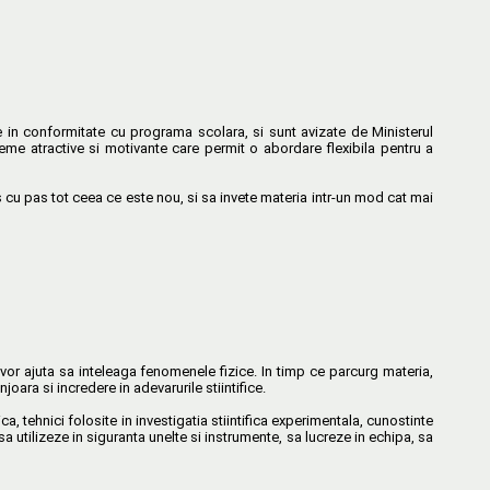
ate in conformitate cu programa scolara, si sunt avizate de Ministerul
eme atractive si motivante care permit o abordare flexibila pentru a
cu pas tot ceea ce este nou, si sa invete materia intr-un mod cat mai
 vor ajuta sa inteleaga fenomenele fizice. In timp ce parcurg materia,
joara si incredere in adevarurile stiintifice.
 tehnici folosite in investigatia stiintifica experimentala, cunostinte
 sa utilizeze in siguranta unelte si instrumente, sa lucreze in echipa, sa