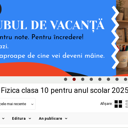
Fizica clasa 10 pentru anul scolar 202
Afișare:
cele mai recente
Editura
An publicare