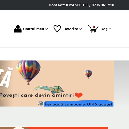
Contact: 0724.900.100 / 0736.361.210
produse
0
Contul meu
Favorite
Coș