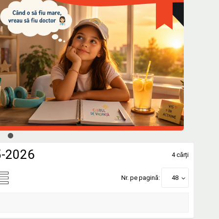
5-2026
4 cărți
Nr. pe pagină:
48