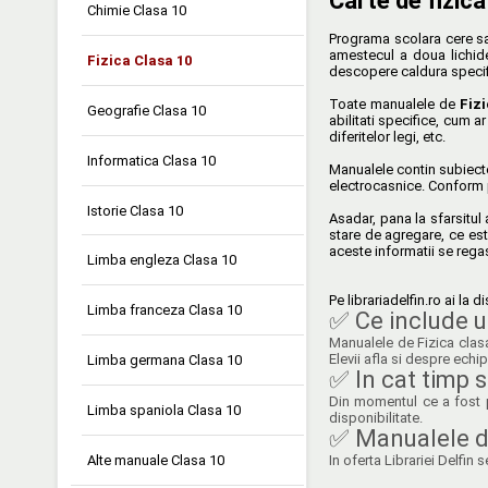
Carte de fizica
Chimie Clasa 10
Programa scolara cere sa 
amestecul a doua lichide
Fizica Clasa 10
descopere caldura specific
Toate manualele de
Fiz
Geografie Clasa 10
abilitati specifice, cum ar
diferitelor legi, etc.
Informatica Clasa 10
Manualele contin subiecte
electrocasnice. Conform pr
Istorie Clasa 10
Asadar, pana la sfarsitul
stare de agregare, ce est
aceste informatii se rega
Limba engleza Clasa 10
Pe librariadelfin.ro ai la
Limba franceza Clasa 10
✅ Ce include u
Manualele de Fizica clasa
Elevii afla si despre echi
Limba germana Clasa 10
✅ In cat timp s
Din momentul ce a fost p
Limba spaniola Clasa 10
disponibilitate.
✅ Manualele de
In oferta Librariei Delfi
Alte manuale Clasa 10