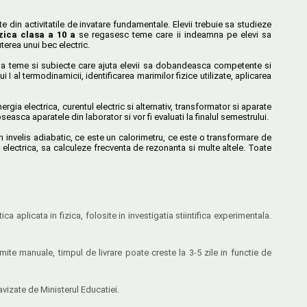
din activitatile de invatare fundamentale. Elevii trebuie sa studieze
zica clasa a 10 a
se regasesc teme care ii indeamna pe elevi sa
terea unui bec electric.
na teme si subiecte care ajuta elevii sa dobandeasca competente si
i I al termodinamicii, identificarea marimilor fizice utilizate, aplicarea
ia electrica, curentul electric si alternativ, transformator si aparate
easca aparatele din laborator si vor fi evaluati la finalul semestrului.
un invelis adiabatic, ce este un calorimetru, ce este o transformare de
electrica, sa calculeze frecventa de rezonanta si multe altele. Toate
plicata in fizica, folosite in investigatia stiintifica experimentala.
te manuale, timpul de livrare poate creste la 3-5 zile in functie de
vizate de Ministerul Educatiei.