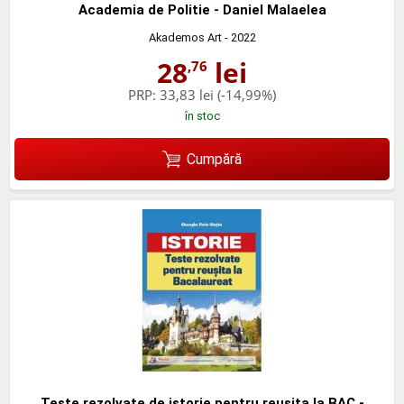
Academia de Politie - Daniel Malaelea
Akademos Art
- 2022
28
lei
,76
PRP:
33,83 lei
(-14,99%)
în stoc
Cumpără
Teste rezolvate de istorie pentru reusita la BAC -