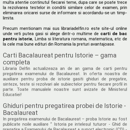
multa atentie continutul fiecarei teme, dupa care se poate trece
la rezolvarea testelor in conditii similare celor de examen, prin
eliminarea oricarei surse de informare si acordandu-se un timp-
limita.
Precum mentionam mai sus librariadelfin.ro este site-ul online
unde veti putea gasi si alege dintr-o multime de
carti de bac
pentru istorie
, Limba si literatura romana, matematica, etc de
la cele mai bune edituri din Romania la preturi avantajoase.
Carti Bacalaureat pentru Istorie – gama
completa
Libraria Delfin actualizeaza an de an gama de carti pentru
pregatirea examenului de Bacalaureat. In oferta noastra de
auxiliare pentru proba de istorie gasiti ghiduri de pregatire,
sinteze, teste si rezolvari ale subiectelor pentru fiecare profil in
parte. Toate manualele noastre sunt avizate de Ministerul
Educatiei!
Ghiduri pentru pregatirea probei de Istorie -
Bacalaureat
In pregatirea examenului de Bacalaureat – proba Istorie au fost
publicate noile auxiliare ” Istoria pe intelesul tuturor - Ghid de
pregatire a Examenului de Bacalaureat + suport electronic (CD) -