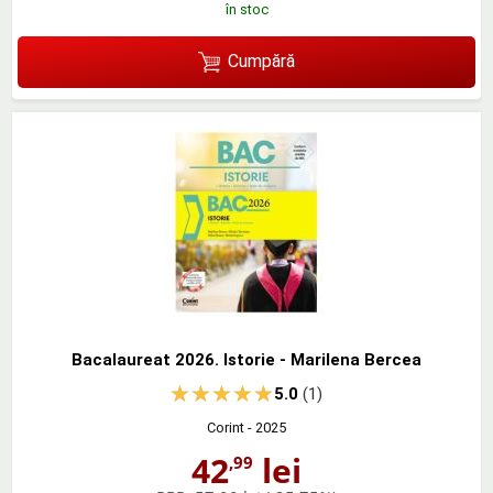
în stoc
Cumpără
Bacalaureat 2026. Istorie - Marilena Bercea
5.0
(1)
Corint
- 2025
42
lei
,99