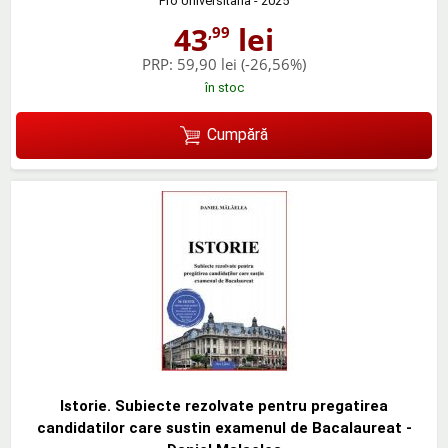
Pro Universitaria
- 2025
43
lei
,99
PRP:
59,90 lei
(-26,56%)
în stoc
Cumpără
Istorie. Subiecte rezolvate pentru pregatirea
candidatilor care sustin examenul de Bacalaureat -