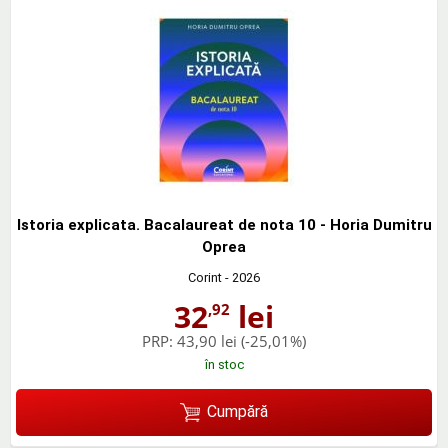
Istoria explicata. Bacalaureat de nota 10 - Horia Dumitru
Oprea
Corint
- 2026
32
lei
,92
PRP:
43,90 lei
(-25,01%)
în stoc
Cumpără