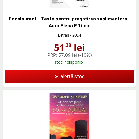
Bacalaureat - Teste pentru pregatirea suplimentara -
Aura Elena Eftimie
Letras
- 2024
51
lei
,38
PRP:
57,09 lei
(-10%)
stoc indisponibil
➤
alertă stoc