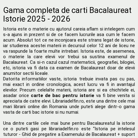
Gama completa de carti Bacalaureat
Istorie 2025 - 2026
Istoria este o materie cu ajutorul careia aflam si intelegem cum
s-a ajuns in prezent si de ce facem lucrurile asa cum le facem
acum. Absolut tot ce ne inconjoara este strans legat de istorie,
iar studierea acestei materii in decursul celor 12 ani de liceu ne
va raspunde la foarte multe intrebari. Istoria este, de asemenea,
o materie la care elevii vor trebui sa sustina examenul de
Bacalaureat. Ca si-n cazul cazul matematicii, geografiei, bilogiei,
etc, istoria va fi data ca examen de Bacalaureat doar de elevii
anumitor sectii liceale.
Datorita informatiilor vaste, istoria trebuie invata pas cu pas,
mai exact in ordine cronologica, acest lucru va fi in avantajul
elevilor. Precum celelalte materii, istoria are si ea chichitele ei,
asadar orice
carte de bac pentru istorie
va fi bine venita si
apreciata de catre elevi. Librariadelfin.ro, este una dintre cele mai
mari librarii online din Romania unde puteti alege dintr-o gama
vasta de carti bac istorie si nu numai.
Una dintre cartile cele mai bune pentru Bacalaureatul la istorie
ce o puteti gasi pe librariadelfin.ro este “Istoria pe intelesul
tuturor - Ghid de pregatire a Examenului de Bacalaureat + suport