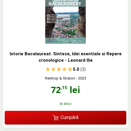
Istorie Bacalaureat. Sinteze, Idei esentiale si Repere
cronologice - Leonard Ilie
5.0
(3)
Rentrop & Straton
- 2023
72
lei
,15
în stoc
Cumpără