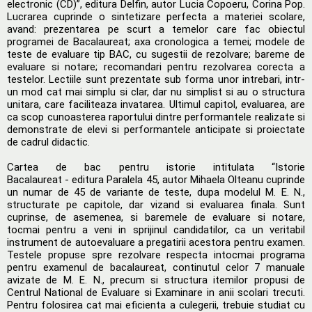
electronic (CD)”, editura Delfin, autor Lucia Copoeru, Corina Pop.
Lucrarea cuprinde o sintetizare perfecta a materiei scolare,
avand: prezentarea pe scurt a temelor care fac obiectul
programei de Bacalaureat; axa cronologica a temei; modele de
teste de evaluare tip BAC, cu sugestii de rezolvare; bareme de
evaluare si notare; recomandari pentru rezolvarea corecta a
testelor. Lectiile sunt prezentate sub forma unor intrebari, intr-
un mod cat mai simplu si clar, dar nu simplist si au o structura
unitara, care faciliteaza invatarea. Ultimul capitol, evaluarea, are
ca scop cunoasterea raportului dintre performantele realizate si
demonstrate de elevi si performantele anticipate si proiectate
de cadrul didactic.
Cartea de bac pentru istorie intitulata “Istorie
Bacalaureat - editura Paralela 45, autor Mihaela Olteanu cuprinde
un numar de 45 de variante de teste, dupa modelul M. E. N.,
structurate pe capitole, dar vizand si evaluarea finala. Sunt
cuprinse, de asemenea, si baremele de evaluare si notare,
tocmai pentru a veni in sprijinul candidatilor, ca un veritabil
instrument de autoevaluare a pregatirii acestora pentru examen.
Testele propuse spre rezolvare respecta intocmai programa
pentru examenul de bacalaureat, continutul celor 7 manuale
avizate de M. E. N., precum si structura itemilor propusi de
Centrul National de Evaluare si Examinare in anii scolari trecuti.
Pentru folosirea cat mai eficienta a culegerii, trebuie studiat cu