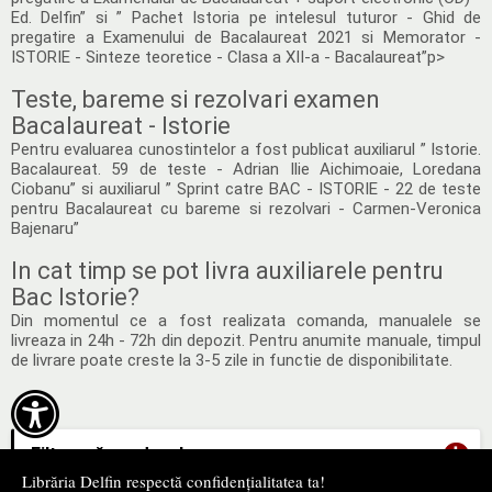
Ed. Delfin” si ” Pachet Istoria pe intelesul tuturor - Ghid de
pregatire a Examenului de Bacalaureat 2021 si Memorator -
ISTORIE - Sinteze teoretice - Clasa a XII-a - Bacalaureat”p>
Teste, bareme si rezolvari examen
Bacalaureat - Istorie
Pentru evaluarea cunostintelor a fost publicat auxiliarul ” Istorie.
Bacalaureat. 59 de teste - Adrian Ilie Aichimoaie, Loredana
Ciobanu” si auxiliarul ” Sprint catre BAC - ISTORIE - 22 de teste
pentru Bacalaureat cu bareme si rezolvari - Carmen-Veronica
Bajenaru”
In cat timp se pot livra auxiliarele pentru
Bac Istorie?
Din momentul ce a fost realizata comanda, manualele se
livreaza in 24h - 72h din depozit. Pentru anumite manuale, timpul
de livrare poate creste la 3-5 zile in functie de disponibilitate.

+
Filtrează produsele
Librăria Delfin respectă confidențialitatea ta!