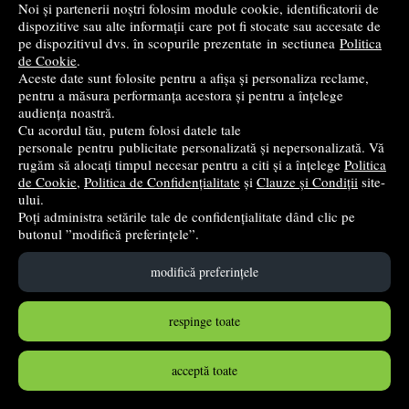
Noi și partenerii noștri folosim module cookie, identificatorii de
dispozitive sau alte informații care pot fi stocate sau accesate de
+
Categorii librarie online
pe dispozitivul dvs. în scopurile prezentate in sectiunea
Politica
de Cookie
.
Aceste date sunt folosite pentru a afișa și personaliza reclame,
+
Edituri /Promotii
pentru a măsura performanța acestora și pentru a înțelege
audiența noastră.
Cu acordul tău, putem folosi datele tale
personale pentru publicitate personalizată și nepersonalizată. Vă
rugăm să alocați timpul necesar pentru a citi și a înțelege
Politica
Newsletter
de Cookie
,
Politica de Confidențialitate
și
Clauze și Condiții
site-
ului.
Fii primul care află despre produsele noi și reducerile apărute
Poți administra setările tale de confidențialitate dând clic pe
pe site-ul nostru!
butonul ”modifică preferințele”.
modifică preferințele
respinge toate
mă abonez!
acceptă toate