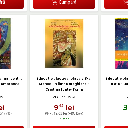
ră
Cumpără
anual pentru
Educatie plastica, clasa a 8-a.
Educatie pla
a Amarandei
Manual in limba maghiara -
a 8-a - 
Cristina Ipate-Toma
L
020
Ars Libri
- 2023
3
ei
9
lei
,62
27,77%)
PRP:
19,03 lei
(-49,45%)
în stoc