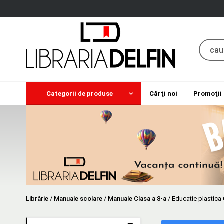
Categorii de produse
Cărţi noi
Promoţii
Librărie
/
Manuale scolare
/
Manuale Clasa a 8-a
/
Educatie plastica 