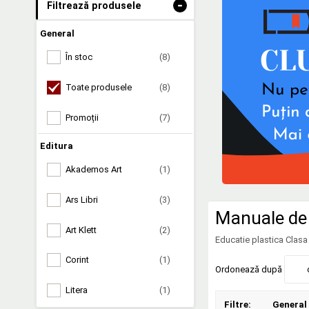
-
Filtrează produsele
General
În stoc
(8)
Toate produsele
(8)
Promoții
(7)
Editura
Akademos Art
(1)
Ars Libri
(3)
Manuale de 
Art Klett
(2)
Educatie plastica Clasa
Corint
(1)
Ordonează după
Litera
(1)
Filtre:
General