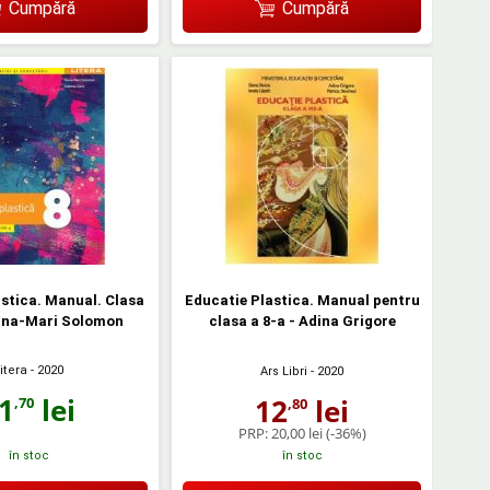
Cumpără
Cumpără
stica. Manual. Clasa
Educatie Plastica. Manual pentru
Oana-Mari Solomon
clasa a 8-a - Adina Grigore
itera
- 2020
Ars Libri
- 2020
1
lei
12
lei
,70
,80
PRP:
20,00 lei
(-36%)
în stoc
în stoc