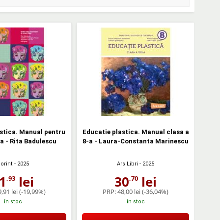
stica. Manual pentru
Educatie plastica. Manual clasa a
-a - Rita Badulescu
8-a - Laura-Constanta Marinescu
orint
- 2025
Ars Libri
- 2025
1
lei
30
lei
,93
,70
,91 lei
(-19,99%)
PRP:
48,00 lei
(-36,04%)
în stoc
în stoc