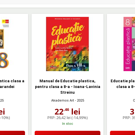
stica clasa a
Manual de Educatie plastica,
Educatie pla
arandei
pentru clasa a 8-a - Ioana-Lavinia
clasa a 8
Streinu
025
Akademos Art
- 2025
C
ei
22
lei
3
,46
(-10%)
PRP:
26,42 lei
(-14,99%)
PRP:
39
în stoc