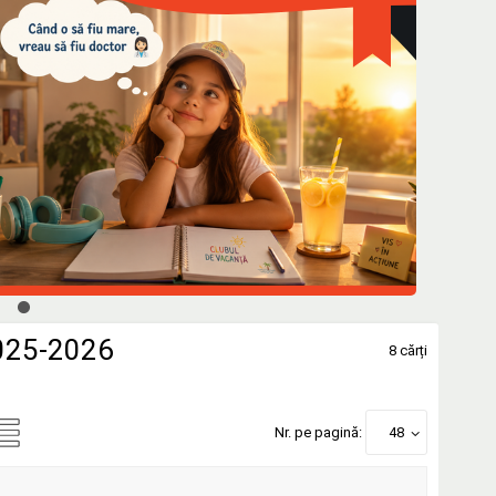
2025-2026
8 cărți
Nr. pe pagină:
48