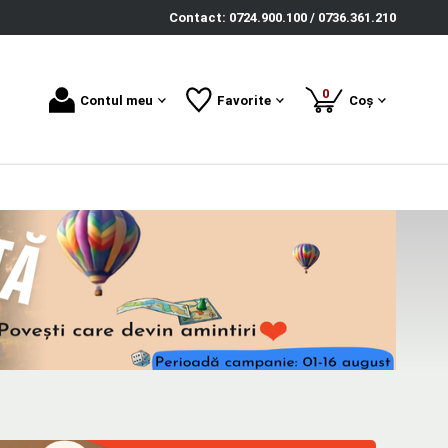
Contact: 0724.900.100 / 0736.361.210
produse
0
Contul meu
Favorite
Coș