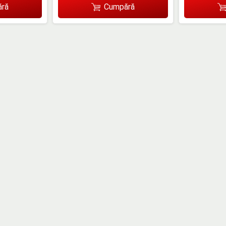
ră
Cumpără