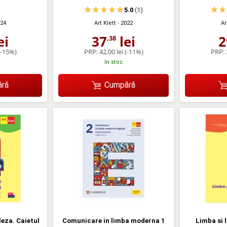
5.0
(1)
024
Art Klett
- 2022
Ar
ei
37
lei
2
,38
(-15%)
PRP:
42,00 lei
(-11%)
PRP:
în stoc
ră
Cumpără
eza. Caietul
Comunicare in limba moderna 1
Limba si 