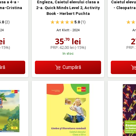
asa a 4-a -
Engleza, Caietul elevului clasa a
Caietul elevu
na-Cristina
2-a. Quick Minds Level 2, Activity
- Cleopatra
Book - Herbert Puchta
5.0
(2)
5.0
(1)
024
Art Klett
- 2024
Ar
ei
35
lei
2
,70
(-15%)
PRP:
42,00 lei
(-15%)
PRP:
în stoc
ră
Cumpără