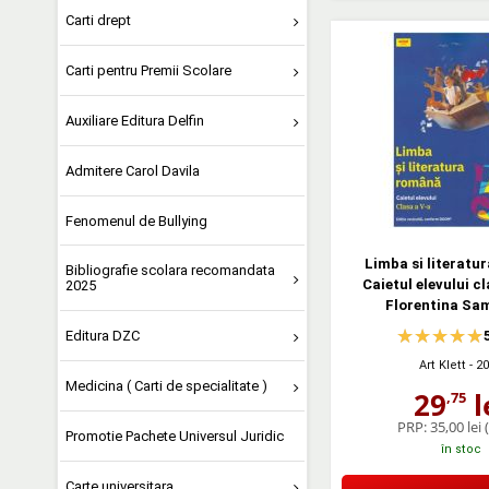
Carti drept
Carti pentru Premii Scolare
Auxiliare Editura Delfin
Admitere Carol Davila
Fenomenul de Bullying
Limba si literatu
Bibliografie scolara recomandata
Caietul elevului cl
2025
Florentina Sa
Editura DZC
Art Klett
- 2
Medicina ( Carti de specialitate )
29
l
,75
PRP:
35,00 lei
Promotie Pachete Universul Juridic
în stoc
Carte universitara