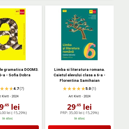
de gramatica DOOM3.
Limba si literatura romana.
6-a - Sofia Dobra
Caietul elevului clasa a 6-a -
Florentina Samihaian
4.7
(7)
5.0
(1)
t Klett
- 2024
Art Klett
- 2024
9
lei
29
lei
,65
,65
,00 lei
(-15,29%)
PRP:
35,00 lei
(-15,29%)
în stoc
în stoc