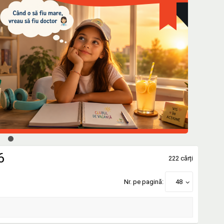
6
222 cărți
Nr. pe pagină:
48