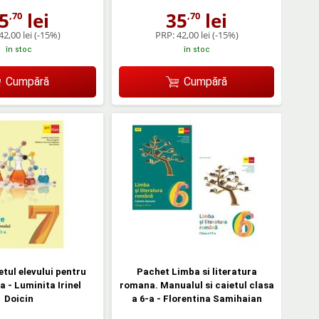
5
lei
35
lei
,70
,70
42,00 lei
(-15%)
PRP:
42,00 lei
(-15%)
în stoc
în stoc
Cumpără
Cumpără
etul elevului pentru
Pachet Limba si literatura
a - Luminita Irinel
romana. Manualul si caietul clasa
Doicin
a 6-a - Florentina Samihaian