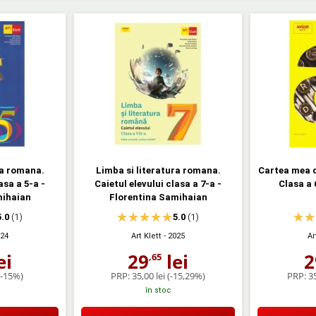
ra romana.
Limba si literatura romana.
Cartea mea 
asa a 5-a -
Caietul elevului clasa a 7-a -
Clasa a 
mihaian
Florentina Samihaian
5.0
(1)
5.0
(1)
024
Art Klett
- 2025
Ar
ei
29
lei
2
,65
(-15%)
PRP:
35,00 lei
(-15,29%)
PRP:
35
în stoc