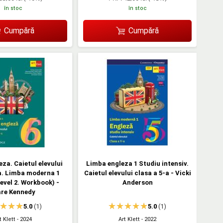
în stoc
în stoc
Cumpără
Cumpără
za. Caietul elevului
Limba engleza 1 Studiu intensiv.
a. Limba moderna 1
Caietul elevului clasa a 5-a - Vicki
Level 2. Workbook) -
Anderson
are Kennedy
5.0
(1)
5.0
(1)
t Klett
- 2024
Art Klett
- 2022