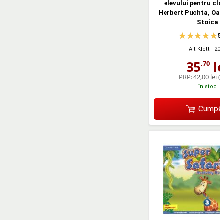
elevului pentru cl
Herbert Puchta, Oa
Stoica
Art Klett
- 2
35
l
,70
PRP:
42,00 lei
în stoc
Cumpă