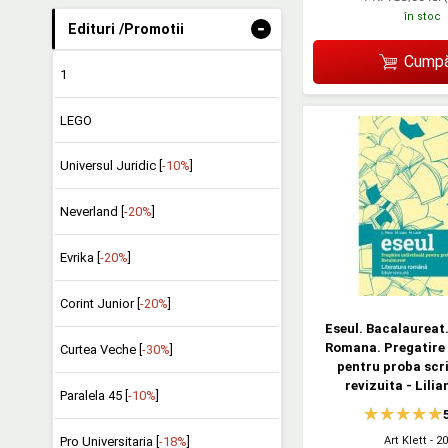
în stoc
-
Edituri /Promotii
Cumpă
1
LEGO
Universul Juridic [
-10%
]
Neverland [
-20%
]
Evrika [
-20%
]
Corint Junior [
-20%
]
Eseul. Bacalaureat.
Romana. Pregatire 
Curtea Veche [
-30%
]
pentru proba scri
revizuita - Lili
Paralela 45 [
-10%
]
Pro Universitaria [
-18%
]
Art Klett
- 2