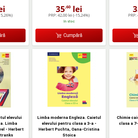
ei
35
lei
3
,60
15,26%)
PRP:
42,00 lei
(-15,24%)
PRP:
în stoc
ră
Cumpără
ul elevului
Limba moderna Engleza. Caietul
Chimie cai
-a. Limba
elevului pentru clasa a 3-a -
clasa a 7-
el - Herbert
Herbert Puchta, Oana-Cristina
Stranks
Stoica