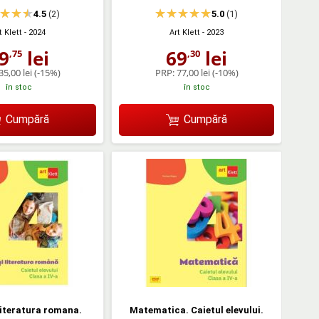
4.5
(2)
5.0
(1)
t Klett
- 2024
Art Klett
- 2023
9
lei
69
lei
,75
,30
35,00 lei
(-15%)
PRP:
77,00 lei
(-10%)
în stoc
în stoc
Cumpără
Cumpără
literatura romana.
Matematica. Caietul elevului.