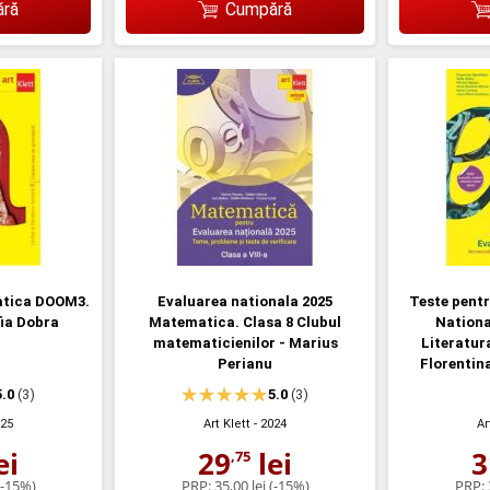
ră
Cumpără
atica DOOM3.
Evaluarea nationala 2025
Teste pentr
fia Dobra
Matematica. Clasa 8 Clubul
Nationa
matematicienilor - Marius
Literatur
Perianu
Florentin
5.0
(3)
5.0
(3)
025
Art Klett
- 2024
Ar
ei
29
lei
3
,75
(-15%)
PRP:
35,00 lei
(-15%)
PRP: