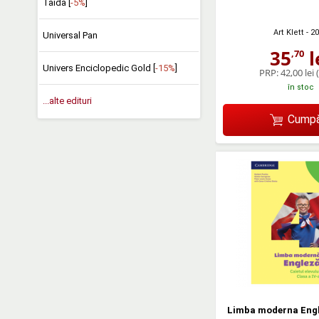
Taida [
-5%
]
Art Klett
- 2
Universal Pan
35
l
,70
Univers Enciclopedic Gold [
-15%
]
PRP:
42,00 lei
în stoc
...alte edituri
Cumpă
Limba moderna Engl