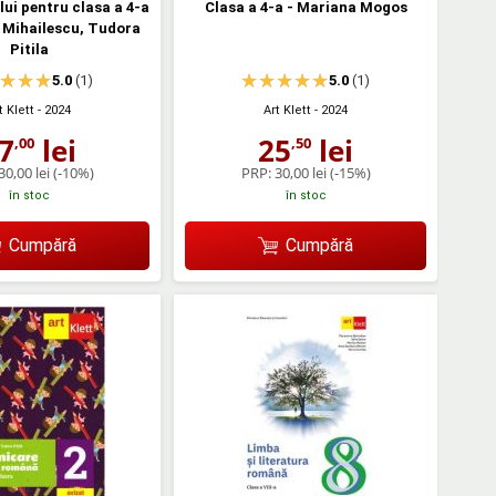
lui pentru clasa a 4-a
Clasa a 4-a - Mariana Mogos
 Mihailescu, Tudora
Pitila
5.0
(1)
5.0
(1)
t Klett
- 2024
Art Klett
- 2024
7
lei
25
lei
,00
,50
30,00 lei
(-10%)
PRP:
30,00 lei
(-15%)
în stoc
în stoc
Cumpără
Cumpără