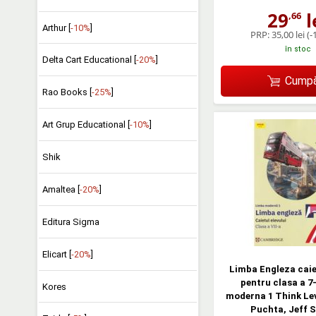
29
l
,66
Arthur [
-10%
]
PRP:
35,00 lei
(-
în stoc
Delta Cart Educational [
-20%
]
Cumpă
Rao Books [
-25%
]
Art Grup Educational [
-10%
]
Shik
Amaltea [
-20%
]
Editura Sigma
Elicart [
-20%
]
Limba Engleza caiet
pentru clasa a 7
Kores
moderna 1 Think Lev
Puchta, Jeff 