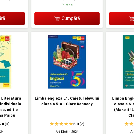
în stoc
ră
Cumpără
 Literatura
Limba engleza L1. Caietul elevului
Limba Engle
individuala
clasa a 5-a - Clare Kennedy
clasa a 6-
sa, editie
(Make it! 
ana Paicu
Cl
5.0
(3)
5.0
(2)
024
Art Klett
- 2024
Ar