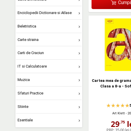
Cumpă
Enciclopedii Dictionare si Atlase
Beletristica
Carte straina
Carti de Craciun
IT si Calculatoare
Muzica
Cartea mea de gram
Clasa a 8-a - So
Sfaturi Practice
Stiinte
Art Klett
- 2
Esentiale
29
l
,75
PRP:
35,00 lei