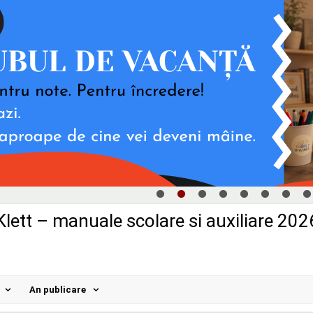
Klett – manuale scolare si auxiliare 202
An publicare