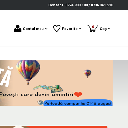
Contact: 0724.900.100 / 0736.361.210
produse
0
Contul meu
Favorite
Coș