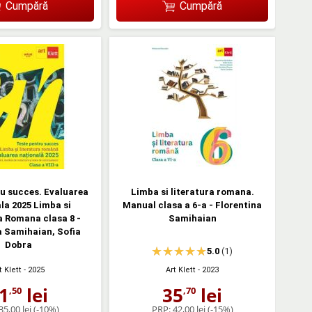
Cumpără
Cumpără
u succes. Evaluarea
Limba si literatura romana.
la 2025 Limba si
Manual clasa a 6-a - Florentina
a Romana clasa 8 -
Samihaian
a Samihaian, Sofia
Dobra
5.0
(1)
t Klett
- 2025
Art Klett
- 2023
1
lei
35
lei
,50
,70
35,00 lei
(-10%)
PRP:
42,00 lei
(-15%)