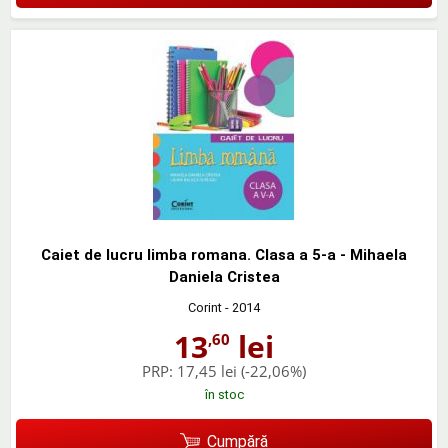
Caiet de lucru limba romana. Clasa a 5-a - Mihaela
Daniela Cristea
Corint
- 2014
13
lei
,60
PRP:
17,45 lei
(-22,06%)
în stoc
Cumpără