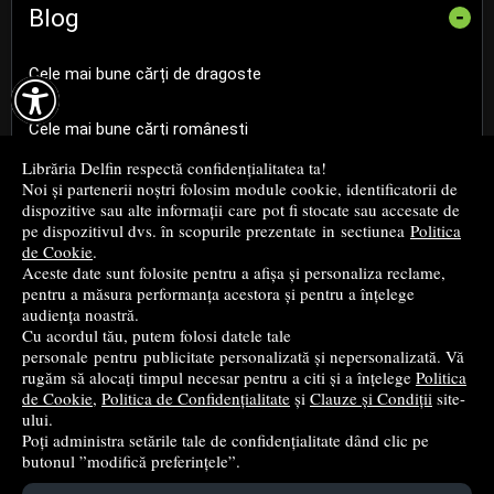
Blog
-
Cele mai bune cărți de dragoste

Cele mai bune cărți românești
Librăria Delfin respectă confidențialitatea ta!
Cele mai bune cărți religioase
Noi și partenerii noștri folosim module cookie, identificatorii de
dispozitive sau alte informații care pot fi stocate sau accesate de
pe dispozitivul dvs. în scopurile prezentate in sectiunea
Politica
Cele mai bune cărți de istorie
de Cookie
.
Aceste date sunt folosite pentru a afișa și personaliza reclame,
pentru a măsura performanța acestora și pentru a înțelege
Top cărți beletristică
audiența noastră.
Cu acordul tău, putem folosi datele tale
...toate știrile
personale pentru publicitate personalizată și nepersonalizată. Vă
rugăm să alocați timpul necesar pentru a citi și a înțelege
Politica
de Cookie
,
Politica de Confidențialitate
și
Clauze și Condiții
site-
© 2004 - 2026
Grup DZC SRL
ului.
Poți administra setările tale de confidențialitate dând clic pe
Magazin online
creat de
Vital Soft
butonul ”modifică preferințele”.