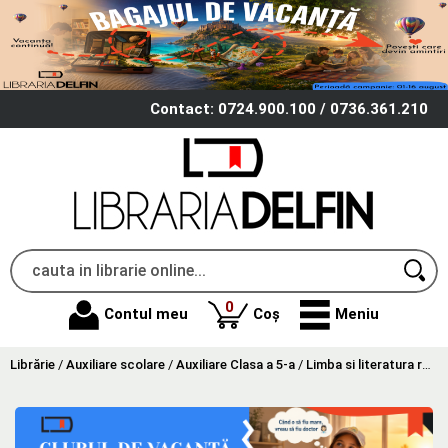
Contact: 0724.900.100 / 0736.361.210
produse
0
Contul meu
Coș
Meniu
Librărie
/
Auxiliare scolare
/
Auxiliare Clasa a 5-a
/
Limba si literatura romana Clasa 5