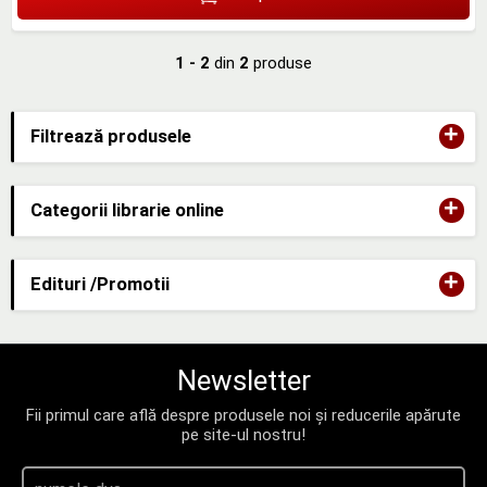
1 - 2
din
2
produse
+
Filtrează produsele
+
Categorii librarie online
+
Edituri /Promotii
Newsletter
Fii primul care află despre produsele noi și reducerile apărute
pe site-ul nostru!