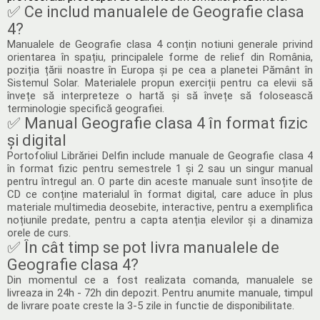
✅ Ce includ manualele de Geografie clasa
4?
Manualele de Geografie clasa 4 conțin notiuni generale privind
orientarea în spațiu, principalele forme de relief din România,
poziția țării noastre în Europa și pe cea a planetei Pământ în
Sistemul Solar. Materialele propun exerciții pentru ca elevii să
învețe să interpreteze o hartă și să învețe să folosească
terminologie specifică geografiei.
✅ Manual Geografie clasa 4 în format fizic
și digital
Portofoliul Librăriei Delfin include manuale de Geografie clasa 4
în format fizic pentru semestrele 1 și 2 sau un singur manual
pentru întregul an. O parte din aceste manuale sunt însoțite de
CD ce conține materialul în format digital, care aduce în plus
materiale multimedia deosebite, interactive, pentru a exemplifica
noțiunile predate, pentru a capta atenția elevilor și a dinamiza
orele de curs.
✅ În cât timp se pot livra manualele de
Geografie clasa 4?
Din momentul ce a fost realizata comanda, manualele se
livreaza in 24h - 72h din depozit. Pentru anumite manuale, timpul
de livrare poate creste la 3-5 zile in functie de disponibilitate.