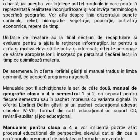
o hartă, iar aceștia vor înțelege astfel modurile în care poate fi
reprezentată realitatea înconjurătoare și vor învăța terminologie
specifică geografiei. Vor afla despre linia orizontului, puncte
cardinale, relief, hidrografie, vegetație, populație, activități
economice, repere de timp.
Unitățile de învățare au la final secțiuni de recapitulare și
evaluare pentru a ajuta la reținerea informațiilor, iar pentru a
ajuta și motiva elevii să fie activi și interesați, diferite personaje
de vârste apropiate lor îi însoțesc pe parcursul fiecărei lecții în
timp ce asimilează materia.
De asemenea, în oferta librăriei găsiți și manual tradus în limba
germană, ce acoperă programa națională.
Manualele pot fi achiziționate la set de câte două,
manual de
geografie clasa a 4 a semestrul 1
și 2, ori separat pentru
fiecare semestru sau în pachet împreună cu varianta digitală. În
oferta Librăriei Delfin găsiți și un pachet educațional adresat
claselor IV-VIII, format din soft educațional pe suport CD,
revistă-auxiliar și joc educațional.
Manualele pentru clasa a 4 a
vor influenta pozitiv atat
procesul educational din perspectiva elevului, cat si din cea a
profesorului preocupat de calitatea informatiei prezentate.