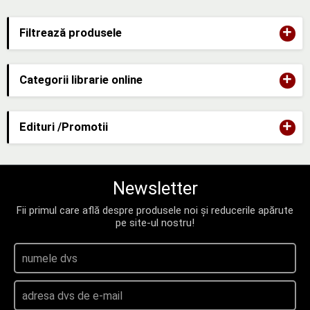
+
Filtrează produsele
+
Categorii librarie online
+
Edituri /Promotii
Newsletter
Fii primul care află despre produsele noi și reducerile apărute
pe site-ul nostru!