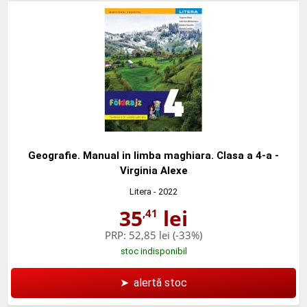
Geografie. Manual in limba maghiara. Clasa a 4-a -
Virginia Alexe
Litera
- 2022
35
lei
,41
PRP:
52,85 lei
(-33%)
stoc indisponibil
➤
alertă stoc