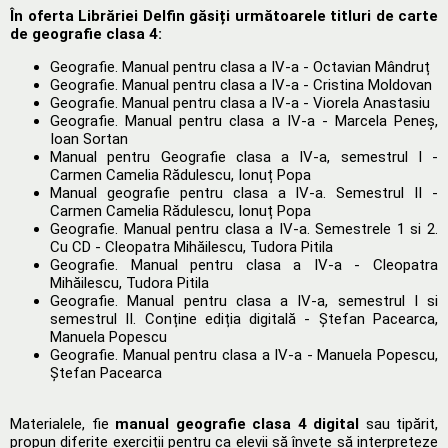
În oferta Librăriei Delfin găsiți următoarele titluri de carte
de geografie clasa 4:
Geografie. Manual pentru clasa a IV-a - Octavian Mândruț
Geografie. Manual pentru clasa a IV-a - Cristina Moldovan
Geografie. Manual pentru clasa a IV-a - Viorela Anastasiu
Geografie. Manual pentru clasa a IV-a - Marcela Peneș,
Ioan Sortan
Manual pentru Geografie clasa a IV-a, semestrul I -
Carmen Camelia Rădulescu, Ionuț Popa
Manual geografie pentru clasa a IV-a. Semestrul II -
Carmen Camelia Rădulescu, Ionuț Popa
Geografie. Manual pentru clasa a IV-a. Semestrele 1 si 2.
Cu CD - Cleopatra Mihăilescu, Tudora Pitila
Geografie. Manual pentru clasa a IV-a - Cleopatra
Mihăilescu, Tudora Pitila
Geografie. Manual pentru clasa a IV-a, semestrul I si
semestrul II. Conține ediția digitală - Ștefan Pacearca,
Manuela Popescu
Geografie. Manual pentru clasa a IV-a - Manuela Popescu,
Ștefan Pacearca
Materialele, fie
manual geografie clasa 4 digital
sau tipărit,
propun diferite exerciții pentru ca elevii să învețe să interpreteze