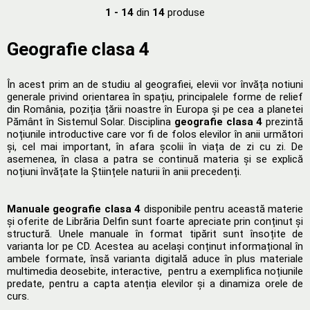
1 - 14
din
14
produse
Geografie clasa 4
În acest prim an de studiu al geografiei, elevii vor învăța notiuni
generale privind orientarea în spațiu, principalele forme de relief
din România, poziția țării noastre în Europa și pe cea a planetei
Pământ în Sistemul Solar. Disciplina
geografie clasa 4
prezintă
noțiunile introductive care vor fi de folos elevilor în anii următori
și, cel mai important, în afara școlii în viața de zi cu zi. D
e
asemenea, în clasa a patra se continuă materia și se explică
noțiuni învățate la Științele naturii în anii precedenți.
Manuale geografie clasa 4
disponibile pentru această materie
și oferite de Librăria Delfin sunt foarte apreciate prin conținut și
structură. Unele manuale în format tipărit sunt însoțite de
varianta lor pe CD. Acestea au același conținut informațional în
ambele formate, însă varianta digitală aduce în plus materiale
multimedia deosebite, interactive, pentru a exemplifica noțiunile
predate, pentru a capta atenția elevilor și a dinamiza orele de
curs.