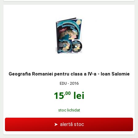
Geografia Romaniei pentru clasa a IV-a - Ioan Salomie
EDU
- 2016
15
lei
,00
stoc lichidat
➤
alertă stoc