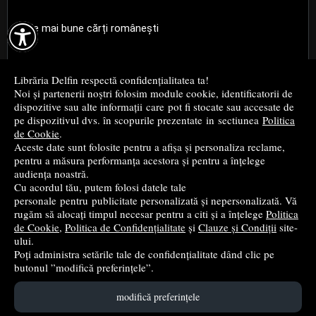

Cele mai bune cărți românești
Cele mai bune cărți religioase
Librăria Delfin respectă confidențialitatea ta!
Noi și partenerii noștri folosim module cookie, identificatorii de
Cele mai bune cărți de istorie
dispozitive sau alte informații care pot fi stocate sau accesate de
pe dispozitivul dvs. în scopurile prezentate in sectiunea
Politica
de Cookie
.
Top cărți beletristică
Aceste date sunt folosite pentru a afișa și personaliza reclame,
pentru a măsura performanța acestora și pentru a înțelege
...toate știrile
audiența noastră.
Cu acordul tău, putem folosi datele tale
personale pentru publicitate personalizată și nepersonalizată. Vă
© 2004 - 2026
Grup DZC SRL
rugăm să alocați timpul necesar pentru a citi și a înțelege
Politica
de Cookie
,
Politica de Confidențialitate
și
Clauze și Condiții
site-
Magazin online
creat de
Vital Soft
ului.
Poți administra setările tale de confidențialitate dând clic pe
butonul ”modifică preferințele”.
Created in 0.0883 sec
modifică preferințele