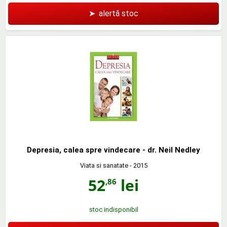
➤
alertă stoc
Depresia, calea spre vindecare - dr. Neil Nedley
Viata si sanatate
- 2015
52
lei
,86
stoc indisponibil