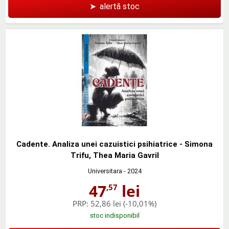
➤
alertă stoc
Cadente. Analiza unei cazuistici psihiatrice - Simona
Trifu, Thea Maria Gavril
Universitara
- 2024
47
lei
,57
PRP:
52,86 lei
(-10,01%)
stoc indisponibil