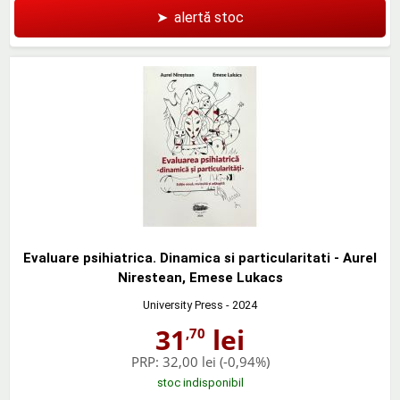
➤
alertă stoc
Evaluare psihiatrica. Dinamica si particularitati - Aurel
Nirestean, Emese Lukacs
University Press
- 2024
31
lei
,70
PRP:
32,00 lei
(-0,94%)
stoc indisponibil