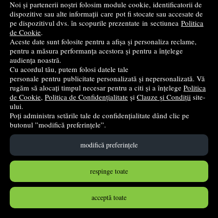
Noi și partenerii noștri folosim module cookie, identificatorii de
dispozitive sau alte informații care pot fi stocate sau accesate de
➤
alertă stoc
pe dispozitivul dvs. în scopurile prezentate in sectiunea
Politica
de Cookie
.
Aceste date sunt folosite pentru a afișa și personaliza reclame,
pentru a măsura performanța acestora și pentru a înțelege
audiența noastră.
Cu acordul tău, putem folosi datele tale
personale pentru publicitate personalizată și nepersonalizată. Vă
rugăm să alocați timpul necesar pentru a citi și a înțelege
Politica
de Cookie
,
Politica de Confidențialitate
și
Clauze și Condiții
site-
ului.
Poți administra setările tale de confidențialitate dând clic pe
butonul ”modifică preferințele”.
modifică preferințele
Tratat de psihodiagnostic al personalitatii - Dragos
Iliescu, Coralia Sulea
respinge toate
Polirom
- 2015
58
lei
,41
acceptă toate
PRP:
68,72 lei
(-15%)
stoc indisponibil