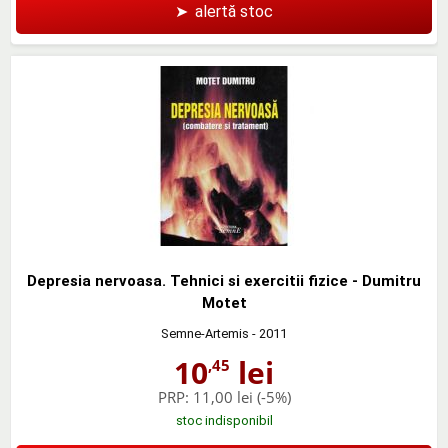
➤
alertă stoc
Depresia nervoasa. Tehnici si exercitii fizice - Dumitru
Motet
Semne-Artemis
- 2011
10
lei
,45
PRP:
11,00 lei
(-5%)
stoc indisponibil