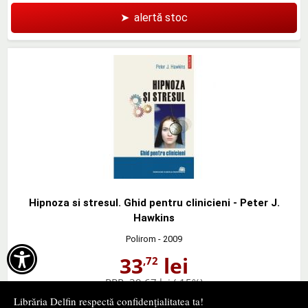
➤
alertă stoc
Hipnoza si stresul. Ghid pentru clinicieni - Peter J.
Hawkins
Polirom
- 2009

33
lei
,72
PRP:
39,67 lei
(-15%)
stoc indisponibil
Librăria Delfin respectă confidențialitatea ta!