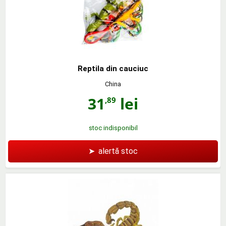
Reptila din cauciuc
China
31
lei
,89
stoc indisponibil
➤
alertă stoc