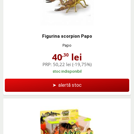
Figurina scorpion Papo
Papo
40
lei
,30
PRP:
50,22 lei
(-19,75%)
stoc indisponibil
➤
alertă stoc