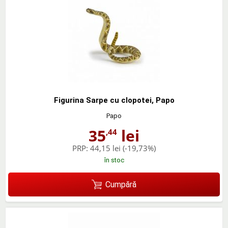
Figurina Sarpe cu clopotei, Papo
Papo
35
lei
,44
PRP:
44,15 lei
(-19,73%)
în stoc
Cumpără