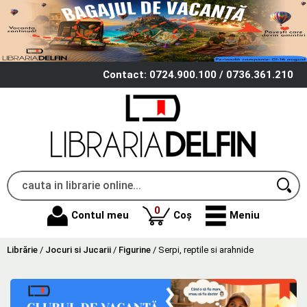
Contact: 0724.900.100 / 0736.361.210
produse
0
Contul meu
Coș
Meniu
Librărie
/
Jocuri si Jucarii
/
Figurine
/
Serpi, reptile si arahnide