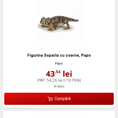
Figurina Soparla cu coarne, Papo
Papo
43
lei
,54
PRP:
54,26 lei
(-19,76%)
în stoc
Cumpără