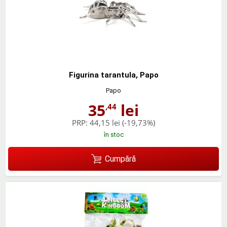
Figurina tarantula, Papo
Papo
35
lei
,44
PRP:
44,15 lei
(-19,73%)
în stoc
Cumpără