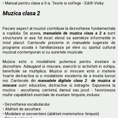
• Manual pentru clasa a II-a. Teorie si solfegii - Edith Visky
Muzica clasa 2
Fiecare aspect al muzicii contribuie la dezvoltarea fundamentala
a copilului. De aceea,
manualele de muzica clasa a 2 a
sunt
structurate in asa fel incat elevul sa asimileze informatiile in
mod placut. Cantecele prezente in manualele sugerate de
programa scoala ii familiarizeaza pe elevi cu spatiul cultural
muzical contemporan si cu sunetele muzicale.
Muzica este o modalitate puternica pentru invatare si
dezvoltare. Adaugand si miscare, exercitii si activitati in echipa,
beneficiile se multiplica.
Muzica si miscare
este o materie
foarte distractiva si o modalitate excelenta de a invata lucruri
noi. Cantecele din
manualele digitale clasa 2 de muzica si
miscare
sunt educative, distractive si indragite. Expunerea la
muzica - ascultarea, cantatul, dansul sau jocul - favorizeaza
multe capabilitati esentiale de invatare timpurie, inclusiv:
• Dezvoltarea vocabularului
• Abilitati de ascultare
• Modelare si secventiere (abilitati matematice timpurii)