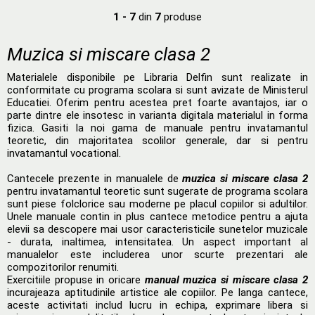
1 - 7
din
7
produse
Muzica si miscare clasa 2
Materialele disponibile pe Libraria Delfin sunt realizate in
conformitate cu programa scolara si sunt avizate de Ministerul
Educatiei. Oferim pentru acestea pret foarte avantajos, iar o
parte dintre ele insotesc in varianta digitala materialul in forma
fizica. Gasiti la noi gama de manuale pentru invatamantul
teoretic, din majoritatea scolilor generale, dar si pentru
invatamantul vocational.
Cantecele prezente in manualele de
muzica si miscare clasa 2
pentru invatamantul teoretic sunt sugerate de programa scolara
sunt piese folclorice sau moderne pe placul copiilor si adultilor.
Unele manuale contin in plus cantece metodice pentru a ajuta
elevii sa descopere mai usor caracteristicile sunetelor muzicale
- durata, inaltimea, intensitatea. Un aspect important al
manualelor este includerea unor scurte prezentari ale
compozitorilor renumiti.
Exercitiile propuse in oricare
manual muzica si miscare clasa 2
incurajeaza aptitudinile artistice ale copiilor. Pe langa cantece,
aceste activitati includ lucru in echipa, exprimare libera si