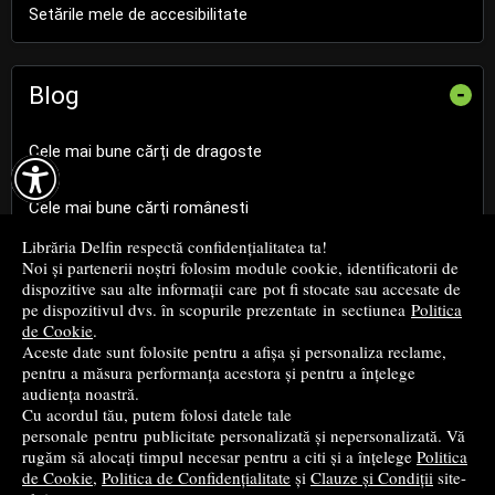
Setările mele de accesibilitate
Blog
-
Cele mai bune cărți de dragoste

Cele mai bune cărți românești
Librăria Delfin respectă confidențialitatea ta!
Cele mai bune cărți religioase
Noi și partenerii noștri folosim module cookie, identificatorii de
dispozitive sau alte informații care pot fi stocate sau accesate de
pe dispozitivul dvs. în scopurile prezentate in sectiunea
Politica
Cele mai bune cărți de istorie
de Cookie
.
Aceste date sunt folosite pentru a afișa și personaliza reclame,
pentru a măsura performanța acestora și pentru a înțelege
Top cărți beletristică
audiența noastră.
Cu acordul tău, putem folosi datele tale
...toate știrile
personale pentru publicitate personalizată și nepersonalizată. Vă
rugăm să alocați timpul necesar pentru a citi și a înțelege
Politica
de Cookie
,
Politica de Confidențialitate
și
Clauze și Condiții
site-
© 2004 - 2026
Grup DZC SRL