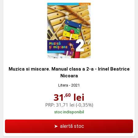
Muzica si miscare. Manual clasa a 2-a - Irinel Beatrice
Nicoara
Litera
- 2021
31
lei
,60
PRP:
31,71 lei
(-0,35%)
stoc indisponibil
➤
alertă stoc