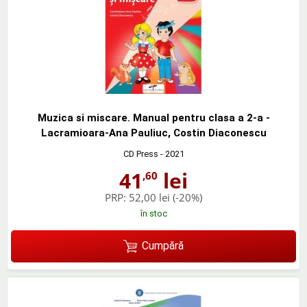
Muzica si miscare. Manual pentru clasa a 2-a -
Lacramioara-Ana Pauliuc, Costin Diaconescu
CD Press
- 2021
41
lei
,60
PRP:
52,00 lei
(-20%)
în stoc
Cumpără