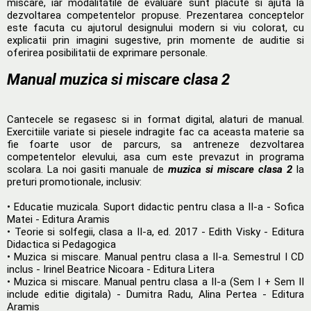
miscare, iar modalitatile de evaluare sunt placute si ajuta la
dezvoltarea competentelor propuse. Prezentarea conceptelor
este facuta cu ajutorul designului modern si viu colorat, cu
explicatii prin imagini sugestive, prin momente de auditie si
oferirea posibilitatii de exprimare personale.
Manual muzica si miscare clasa 2
Cantecele se regasesc si in format digital, alaturi de manual.
Exercitiile variate si piesele indragite fac ca aceasta materie sa
fie foarte usor de parcurs, sa antreneze dezvoltarea
competentelor elevului, asa cum este prevazut in programa
scolara. La noi gasiti manuale de
muzica si miscare clasa 2
la
preturi promotionale, inclusiv:
• Educatie muzicala. Suport didactic pentru clasa a II-a - Sofica
Matei - Editura Aramis
• Teorie si solfegii, clasa a II-a, ed. 2017 - Edith Visky - Editura
Didactica si Pedagogica
• Muzica si miscare. Manual pentru clasa a II-a. Semestrul I CD
inclus - Irinel Beatrice Nicoara - Editura Litera
• Muzica si miscare. Manual pentru clasa a II-a (Sem I + Sem II
include editie digitala) - Dumitra Radu, Alina Pertea - Editura
Aramis