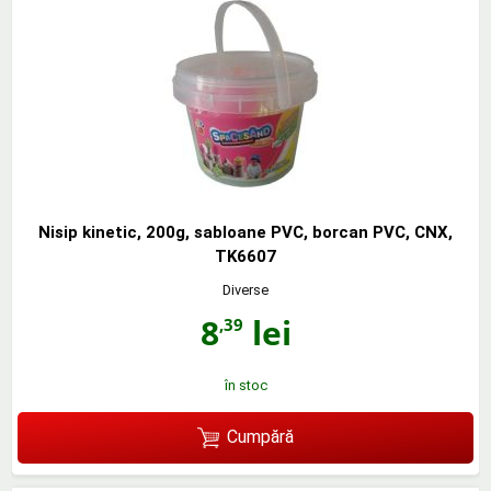
Nisip kinetic, 200g, sabloane PVC, borcan PVC, CNX,
TK6607
Diverse
8
lei
,39
în stoc
Cumpără