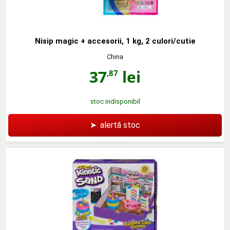
Nisip magic + accesorii, 1 kg, 2 culori/cutie
China
37
lei
,87
stoc indisponibil
➤
alertă stoc