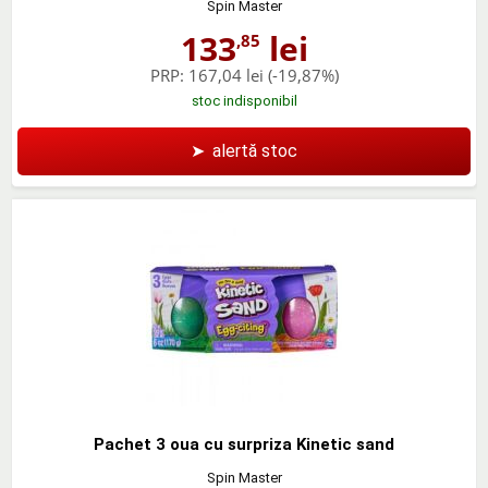
Spin Master
133
lei
,85
PRP:
167,04 lei
(-19,87%)
stoc indisponibil
➤
alertă stoc
Pachet 3 oua cu surpriza Kinetic sand
Spin Master