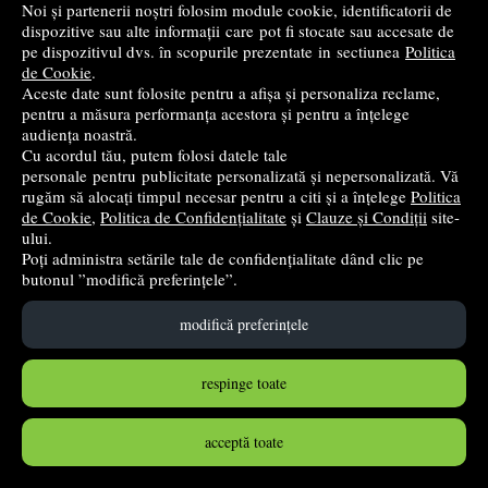
PRP:
118,93 lei
(-19,85%)
Noi și partenerii noștri folosim module cookie, identificatorii de
dispozitive sau alte informații care pot fi stocate sau accesate de
stoc indisponibil
pe dispozitivul dvs. în scopurile prezentate in sectiunea
Politica
de Cookie
.
➤
alertă stoc
Aceste date sunt folosite pentru a afișa și personaliza reclame,
pentru a măsura performanța acestora și pentru a înțelege
audiența noastră.
Cu acordul tău, putem folosi datele tale
personale pentru publicitate personalizată și nepersonalizată. Vă
rugăm să alocați timpul necesar pentru a citi și a înțelege
Politica
de Cookie
,
Politica de Confidențialitate
și
Clauze și Condiții
site-
ului.
Poți administra setările tale de confidențialitate dând clic pe
butonul ”modifică preferințele”.
modifică preferințele
Nisip kinetic Deluxe 680 g roz neon
respinge toate
Spin Master
acceptă toate
95
lei
,32
PRP:
118,93 lei
(-19,85%)