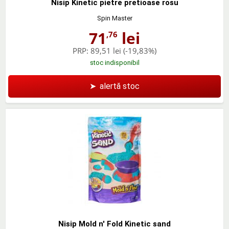
Nisip Kinetic pietre pretioase rosu
Spin Master
71
lei
,76
PRP:
89,51 lei
(-19,83%)
stoc indisponibil
➤
alertă stoc
Nisip Mold n' Fold Kinetic sand