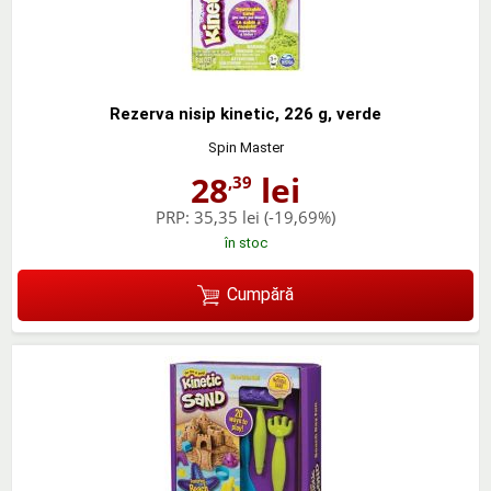
Rezerva nisip kinetic, 226 g, verde
Spin Master
28
lei
,39
PRP:
35,35 lei
(-19,69%)
în stoc
Cumpără