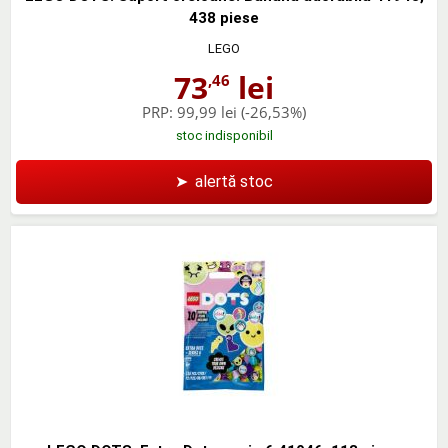
438 piese
LEGO
73
lei
,46
PRP:
99,99 lei
(-26,53%)
stoc indisponibil
➤
alertă stoc