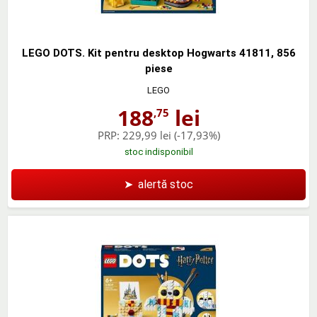
LEGO DOTS. Kit pentru desktop Hogwarts 41811, 856
piese
LEGO
188
lei
,75
PRP:
229,99 lei
(-17,93%)
stoc indisponibil
➤
alertă stoc