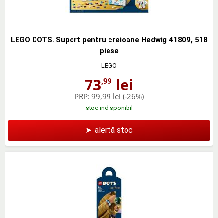
LEGO DOTS. Suport pentru creioane Hedwig 41809, 518
piese
LEGO
73
lei
,99
PRP:
99,99 lei
(-26%)
stoc indisponibil
➤
alertă stoc