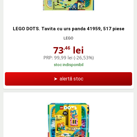
LEGO DOTS. Tavita cu urs panda 41959, 517 piese
LEGO
73
lei
,46
PRP:
99,99 lei
(-26,53%)
stoc indisponibil
➤
alertă stoc