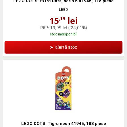
LEGO DOTS. Extra Dots, seria 6 41946, 118 piese
LEGO
15
lei
,19
PRP:
19,99 lei
(-24,01%)
stoc indisponibil
➤
alertă stoc
LEGO DOTS. Tigru neon 41945, 188 piese