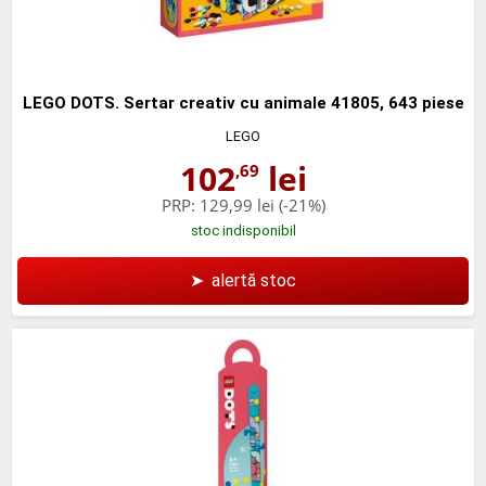
LEGO DOTS. Sertar creativ cu animale 41805, 643 piese
LEGO
102
lei
,69
PRP:
129,99 lei
(-21%)
stoc indisponibil
➤
alertă stoc