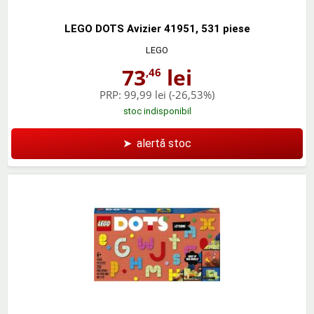
LEGO DOTS Avizier 41951, 531 piese
LEGO
73
lei
,46
PRP:
99,99 lei
(-26,53%)
stoc indisponibil
➤
alertă stoc