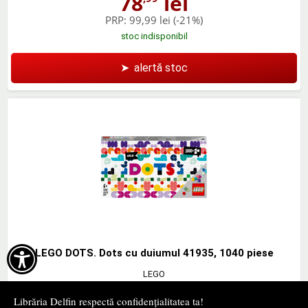
78
lei
PRP:
99,99 lei
(-21%)
stoc indisponibil
➤
alertă stoc

LEGO DOTS. Dots cu duiumul 41935, 1040 piese
LEGO
78
lei
,99
Librăria Delfin respectă confidențialitatea ta!