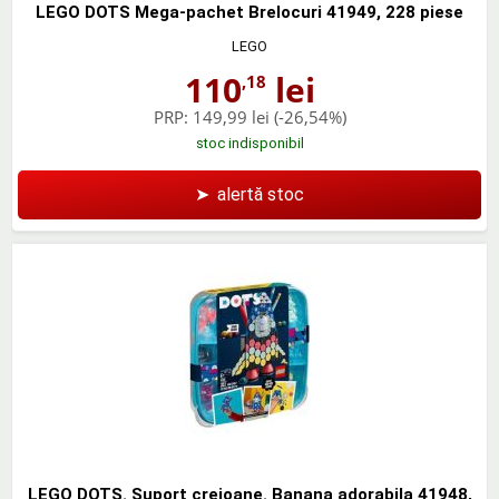
LEGO DOTS Mega-pachet Brelocuri 41949, 228 piese
LEGO
110
lei
,18
PRP:
149,99 lei
(-26,54%)
stoc indisponibil
➤
alertă stoc
LEGO DOTS. Suport creioane. Banana adorabila 41948,