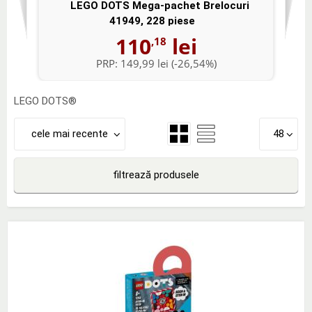
LEGO DOTS Mega-pachet Brelocuri
L
41949, 228 piese
110
lei
,18
PRP:
149,99 lei
(-26,54%)
LEGO DOTS®
cele mai recente
48
filtrează produsele