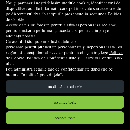
Noi și partenerii noștri folosim module cookie, identificatorii de
PRP:
99,99 lei
(-21%)
dispozitive sau alte informații care pot fi stocate sau accesate de
stoc indisponibil
pe dispozitivul dvs. în scopurile prezentate in sectiunea
Politica
de Cookie
.
➤
alertă stoc
Aceste date sunt folosite pentru a afișa și personaliza reclame,
pentru a măsura performanța acestora și pentru a înțelege
audiența noastră.
Cu acordul tău, putem folosi datele tale
personale pentru publicitate personalizată și nepersonalizată. Vă
rugăm să alocați timpul necesar pentru a citi și a înțelege
Politica
de Cookie
,
Politica de Confidențialitate
și
Clauze și Condiții
site-
ului.
Poți administra setările tale de confidențialitate dând clic pe
butonul ”modifică preferințele”.
modifică preferințele
respinge toate
LEGO DOTS Pachet de petrecere 41926, 623 piese
LEGO
acceptă toate
102
lei
,69
PRP:
129,99 lei
(-21%)