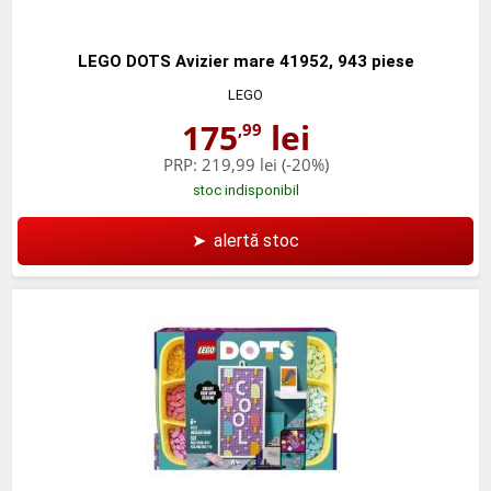
LEGO DOTS Avizier mare 41952, 943 piese
LEGO
175
lei
,99
PRP:
219,99 lei
(-20%)
stoc indisponibil
➤
alertă stoc