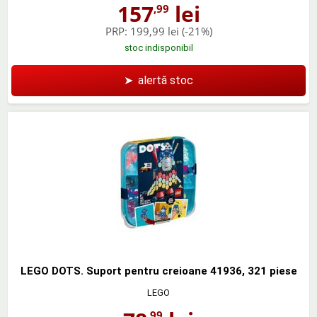
157
lei
,99
PRP:
199,99 lei
(-21%)
stoc indisponibil
➤
alertă stoc
LEGO DOTS. Suport pentru creioane 41936, 321 piese
LEGO
,99