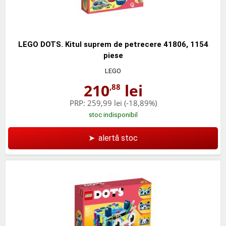
LEGO DOTS. Kitul suprem de petrecere 41806, 1154
piese
LEGO
210
lei
,88
PRP:
259,99 lei
(-18,89%)
stoc indisponibil
➤
alertă stoc