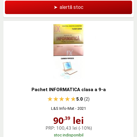
➤
alertă stoc
Pachet INFORMATICA clasa a 9-a
5.0
(2)
L&S Info-Mat
- 2021
90
lei
,39
PRP:
100,43 lei
(-10%)
stoc indisponibil