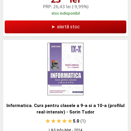
PRP:
26,43 lei
(-9,99%)
stoc indisponibil
➤
alertă stoc
Informatica. Curs pentru clasele a 9-a si a 10-a (profilul
real-intensiv) - Sorin Tudor
5.0
(1)
L&S Info-Mat
- 2014