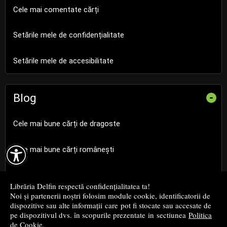
Cele mai comentate cărți
Setările mele de confidențialitate
Setările mele de accesibilitate
Blog
-
Cele mai bune cărți de dragoste

Cele mai bune cărți românești
Cele mai bune cărți religioase
Librăria Delfin respectă confidențialitatea ta!
Noi și partenerii noștri folosim module cookie, identificatorii de
Cele mai bune cărți de istorie
dispozitive sau alte informații care pot fi stocate sau accesate de
pe dispozitivul dvs. în scopurile prezentate in sectiunea
Politica
de Cookie
.
Top cărți beletristică