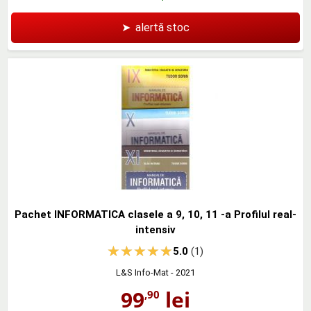
➤
alertă stoc
Pachet INFORMATICA clasele a 9, 10, 11 -a Profilul real-
intensiv
5.0
(1)
L&S Info-Mat
- 2021
99
lei
,90