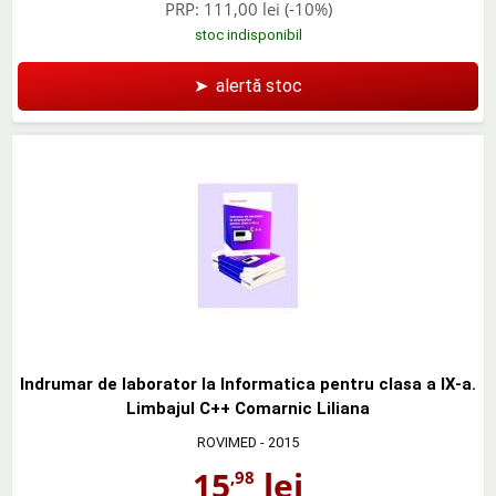
PRP:
111,00 lei
(-10%)
stoc indisponibil
➤
alertă stoc
Indrumar de laborator la Informatica pentru clasa a IX-a.
Limbajul C++ Comarnic Liliana
ROVIMED
- 2015
15
lei
,98