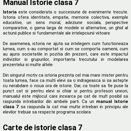
Manual Istorie clasa 7
Istoria
este considerata o succesiune de evenimente trecute.
Istoria ofera identitate, empatie, memorie colectiva, exemple
educative, un sens moral, adeziune sociala, perspective
comparative, o gama larga de modele si alternative, un ghid al
actiunii publice si fundamentale ale intelepciunii viitoare.
De asemenea, istoria ne ajuta sa intelegem cum functioneaza
lumea, cum s-au comportat si cum se comporta oamenii, cum
au ajuns societatile in pozitia din prezent, care este impactul
indivizilor si grupurilor, importanta trecutului in modelarea
prezentelui si multe altele.
Din singurul motiv ca istoria prezinta cel mai mare mister pentru
toata lumea, face ca multi elevi sa o indrageasca si sa astepte
cu nerabdare o noua ora de istorie. Dar, ca toate sa fie puse la
punct cat si pentru elevi si chiar si pentru profesori uneori,
manualul este mijlocul care incearca pe cat de mult posibil sa
raspunda intrebarilor din ambele parti. Ca un
manual Istorie
clasa 7
sa raspunda la cat mai multe intrebari in principiu ale
elevilor trebuie sa respecte programa scolara.
Carte de istorie clasa 7