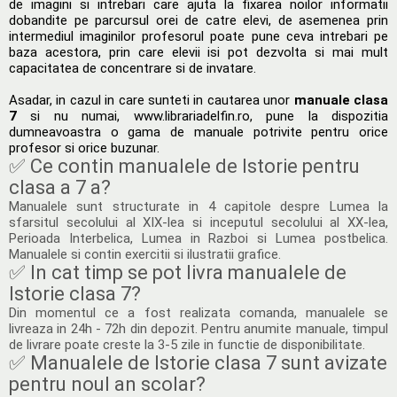
de imagini si intrebari care ajuta la fixarea noilor informatii
dobandite pe parcursul orei de catre elevi, de asemenea prin
intermediul imaginilor profesorul poate pune ceva intrebari pe
baza acestora, prin care elevii isi pot dezvolta si mai mult
capacitatea de concentrare si de invatare.
Asadar, in cazul in care sunteti in cautarea unor
manuale clasa
7
si nu numai, www.librariadelfin.ro, pune la dispozitia
dumneavoastra o gama de manuale potrivite pentru orice
profesor si orice buzunar.
✅ Ce contin manualele de Istorie pentru
clasa a 7 a?
Manualele sunt structurate in 4 capitole despre Lumea la
sfarsitul secolului al XIX-lea si inceputul secolului al XX-lea,
Perioada Interbelica, Lumea in Razboi si Lumea postbelica.
Manualele si contin exercitii si ilustratii grafice.
✅ In cat timp se pot livra manualele de
Istorie clasa 7?
Din momentul ce a fost realizata comanda, manualele se
livreaza in 24h - 72h din depozit. Pentru anumite manuale, timpul
de livrare poate creste la 3-5 zile in functie de disponibilitate.
✅ Manualele de Istorie clasa 7 sunt avizate
pentru noul an scolar?