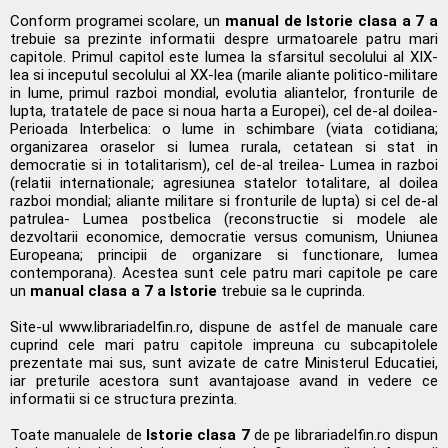
Conform programei scolare, un
manual de Istorie clasa a 7 a
trebuie sa prezinte informatii despre urmatoarele patru mari
capitole. Primul capitol este lumea la sfarsitul secolului al XIX-
lea si inceputul secolului al XX-lea (marile aliante politico-militare
in lume, primul razboi mondial, evolutia aliantelor, fronturile de
lupta, tratatele de pace si noua harta a Europei), cel de-al doilea-
Perioada Interbelica: o lume in schimbare (viata cotidiana;
organizarea oraselor si lumea rurala, cetatean si stat in
democratie si in totalitarism), cel de-al treilea- Lumea in razboi
(relatii internationale; agresiunea statelor totalitare, al doilea
razboi mondial; aliante militare si fronturile de lupta) si cel de-al
patrulea- Lumea postbelica (reconstructie si modele ale
dezvoltarii economice, democratie versus comunism, Uniunea
Europeana; principii de organizare si functionare, lumea
contemporana). Acestea sunt cele patru mari capitole pe care
un
manual clasa a 7 a Istorie
trebuie sa le cuprinda.
Site-ul www.librariadelfin.ro, dispune de astfel de manuale care
cuprind cele mari patru capitole impreuna cu subcapitolele
prezentate mai sus, sunt avizate de catre Ministerul Educatiei,
iar preturile acestora sunt avantajoase avand in vedere ce
informatii si ce structura prezinta.
Toate manualele de
Istorie clasa 7
de pe librariadelfin.ro dispun