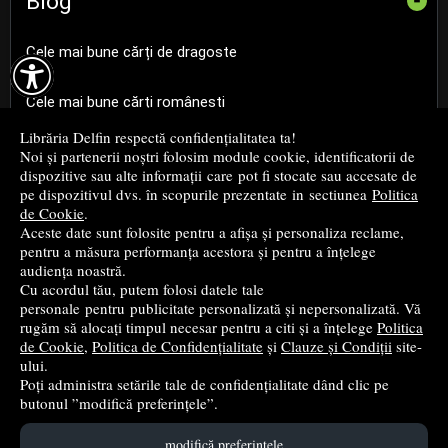
Blog
-
Cele mai bune cărți de dragoste

Cele mai bune cărți românești
Librăria Delfin respectă confidențialitatea ta!
Cele mai bune cărți religioase
Noi și partenerii noștri folosim module cookie, identificatorii de
dispozitive sau alte informații care pot fi stocate sau accesate de
pe dispozitivul dvs. în scopurile prezentate in sectiunea
Politica
Cele mai bune cărți de istorie
de Cookie
.
Aceste date sunt folosite pentru a afișa și personaliza reclame,
pentru a măsura performanța acestora și pentru a înțelege
Top cărți beletristică
audiența noastră.
Cu acordul tău, putem folosi datele tale
...toate știrile
personale pentru publicitate personalizată și nepersonalizată. Vă
rugăm să alocați timpul necesar pentru a citi și a înțelege
Politica
de Cookie
,
Politica de Confidențialitate
și
Clauze și Condiții
site-
© 2004 - 2026
Grup DZC SRL
ului.
Poți administra setările tale de confidențialitate dând clic pe
Magazin online
creat de
Vital Soft
butonul ”modifică preferințele”.
modifică preferințele
Created in 0.0874 sec