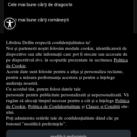
Cele mai bune cărți de dragoste

Cele mai bune cărți românești
Cele mai bune cărți religioase
Librăria Delfin respectă confidențialitatea ta!
Noi și partenerii noștri folosim module cookie, identificatorii de
Cele mai bune cărți de istorie
dispozitive sau alte informații care pot fi stocate sau accesate de
pe dispozitivul dvs. în scopurile prezentate in sectiunea
Politica
de Cookie
.
Top cărți beletristică
Aceste date sunt folosite pentru a afișa și personaliza reclame,
pentru a măsura performanța acestora și pentru a înțelege
...toate știrile
audiența noastră.
Cu acordul tău, putem folosi datele tale
personale pentru publicitate personalizată și nepersonalizată. Vă
© 2004 - 2026
Grup DZC SRL
rugăm să alocați timpul necesar pentru a citi și a înțelege
Politica
de Cookie
,
Politica de Confidențialitate
și
Clauze și Condiții
site-
Magazin online
creat de
Vital Soft
ului.
Poți administra setările tale de confidențialitate dând clic pe
butonul ”modifică preferințele”.
Created in 0.0874 sec
modifică preferințele