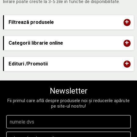
livrare poate creste la 3-5 zile in functie de disponibilitate.
+
Filtrează produsele
+
Categorii librarie online
+
Edituri /Promotii
Newsletter
Fii primul care află despre produsele noi și reducerile apărute
pe site-ul nostru!