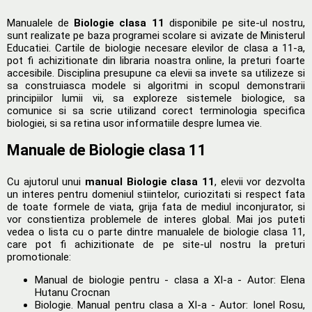
Manualele de
Biologie clasa 11
disponibile pe site-ul nostru,
sunt realizate pe baza programei scolare si avizate de Ministerul
Educatiei. Cartile de biologie necesare elevilor de clasa a 11-a,
pot fi achizitionate din libraria noastra online, la preturi foarte
accesibile. Disciplina presupune ca elevii sa invete sa utilizeze si
sa construiasca modele si algoritmi in scopul demonstrarii
principiilor lumii vii, sa exploreze sistemele biologice, sa
comunice si sa scrie utilizand corect terminologia specifica
biologiei, si sa retina usor informatiile despre lumea vie.
Manuale de Biologie clasa 11
Cu ajutorul unui
manual Biologie clasa 11
, elevii vor dezvolta
un interes pentru domeniul stiintelor, curiozitati si respect fata
de toate formele de viata, grija fata de mediul inconjurator, si
vor constientiza problemele de interes global. Mai jos puteti
vedea o lista cu o parte dintre manualele de biologie clasa 11,
care pot fi achizitionate de pe site-ul nostru la preturi
promotionale:
Manual de biologie pentru - clasa a XI-a - Autor: Elena
Hutanu Crocnan
Biologie. Manual pentru clasa a XI-a - Autor: Ionel Rosu,