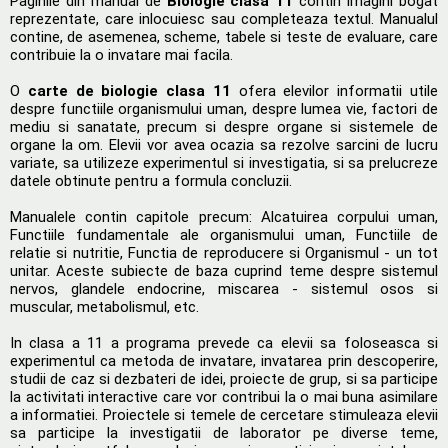
Paginile din manual de
Biologie clasa 11
contin imagini bogat
reprezentate, care inlocuiesc sau completeaza textul. Manualul
contine, de asemenea, scheme, tabele si teste de evaluare, care
contribuie la o invatare mai facila.
O
carte de biologie clasa 11
ofera elevilor informatii utile
despre functiile organismului uman, despre lumea vie, factori de
mediu si sanatate, precum si despre organe si sistemele de
organe la om. Elevii vor avea ocazia sa rezolve sarcini de lucru
variate, sa utilizeze experimentul si investigatia, si sa prelucreze
datele obtinute pentru a formula concluzii.
Manualele contin capitole precum: Alcatuirea corpului uman,
Functiile fundamentale ale organismului uman, Functiile de
relatie si nutritie, Functia de reproducere si Organismul - un tot
unitar. Aceste subiecte de baza cuprind teme despre sistemul
nervos, glandele endocrine, miscarea - sistemul osos si
muscular, metabolismul, etc.
In clasa a 11 a programa prevede ca elevii sa foloseasca si
experimentul ca metoda de invatare, invatarea prin descoperire,
studii de caz si dezbateri de idei, proiecte de grup, si sa participe
la activitati interactive care vor contribui la o mai buna asimilare
a informatiei. Proiectele si temele de cercetare stimuleaza elevii
sa participe la investigatii de laborator pe diverse teme,