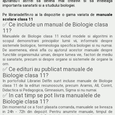
ajutandu-i astfel sa devina mai creativi si sa inteleaga
importanta sanatatii si a studiului biologiei.
Pe librariadelfin.ro ai la dispozitie o gama variata de
manuale
scolare clasa 11
✅ Ce include un manual de Biologie clasa
11?
Manualele de Biologie clasa 11 includ modele si algoritmi in
scopul demonstrarii principiilor lumii vii, informatii despre
sistemele biologice, terminologia specifica biologiei si nu numai.
De asemenea, elevii afla cu ajutorul acestor manuale despre
functiile organismului uman, despre lumea vie, factori de mediu
si sanatate, precum si despre organe si sistemele de organe la
om.
✅ Ce edituri au publicat manuale de
Biologie clasa 11?
In portofoliul Librariei Delfin sunt incluse manuale de Biologie
clasa 11 de la edituri recunoscute, precum Aramis, All, Corint,
Didactica si Pedagogica, Gimnasium, Sigma si nu numai.
✅ In cat timp se pot livra manualele de
Biologie clasa 11?
Din momentul ce a fost plasata comanda, manualele se livreaza
in 24h - 72h din depozit. Pentru anumite manuale, timpul de