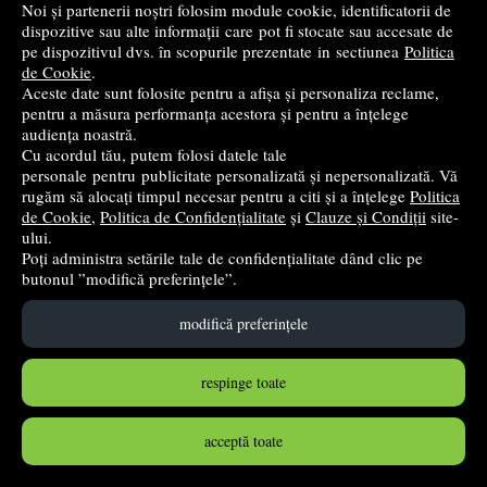
Noi și partenerii noștri folosim module cookie, identificatorii de
dispozitive sau alte informații care pot fi stocate sau accesate de
Cumpără
pe dispozitivul dvs. în scopurile prezentate in sectiunea
Politica
de Cookie
.
Aceste date sunt folosite pentru a afișa și personaliza reclame,
pentru a măsura performanța acestora și pentru a înțelege
audiența noastră.
Cu acordul tău, putem folosi datele tale
personale pentru publicitate personalizată și nepersonalizată. Vă
rugăm să alocați timpul necesar pentru a citi și a înțelege
Politica
de Cookie
,
Politica de Confidențialitate
și
Clauze și Condiții
site-
ului.
Poți administra setările tale de confidențialitate dând clic pe
butonul ”modifică preferințele”.
modifică preferințele
Mama, vreau cu gasca la festival. Cum sa cresti un
adolescent responsabil intr-o lume cu tentatii la tot
pasul - Urania Cremene
respinge toate
Bookzone
- 2026
39
lei
acceptă toate
,90
PRP:
64,90 lei
(-38,52%)