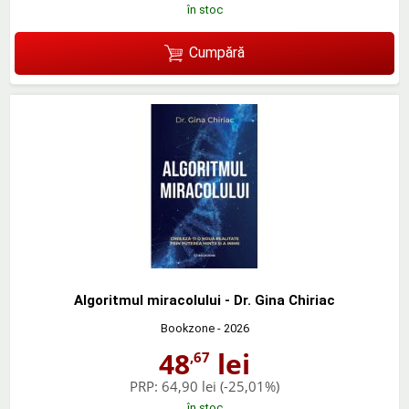
în stoc
Cumpără
Algoritmul miracolului - Dr. Gina Chiriac
Bookzone
- 2026
48
lei
,67
PRP:
64,90 lei
(-25,01%)
în stoc