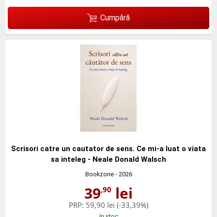
Cumpără
Scrisori catre un cautator de sens. Ce mi-a luat o viata
sa inteleg - Neale Donald Walsch
Bookzone
- 2026
39
lei
,90
PRP:
59,90 lei
(-33,39%)
în stoc