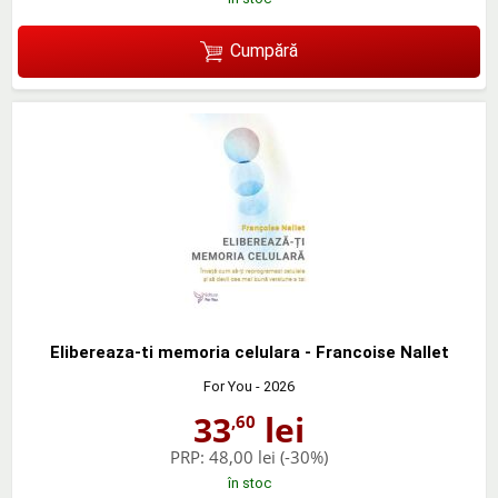
Cumpără
Elibereaza-ti memoria celulara - Francoise Nallet
For You
- 2026
33
lei
,60
PRP:
48,00 lei
(-30%)
în stoc