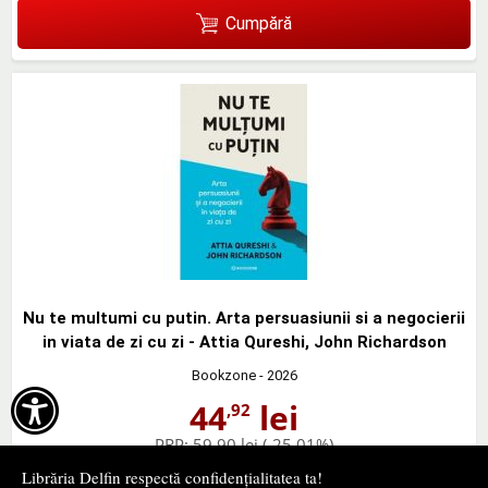
Cumpără
Nu te multumi cu putin. Arta persuasiunii si a negocierii
in viata de zi cu zi - Attia Qureshi, John Richardson
Bookzone
- 2026

44
lei
,92
PRP:
59,90 lei
(-25,01%)
în stoc
Librăria Delfin respectă confidențialitatea ta!