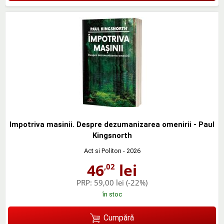
Impotriva masinii. Despre dezumanizarea omenirii - Paul
Kingsnorth
Act si Politon
- 2026
46
lei
,02
PRP:
59,00 lei
(-22%)
în stoc
Cumpără