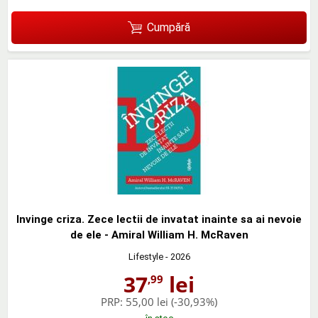
Cumpără
Invinge criza. Zece lectii de invatat inainte sa ai nevoie
de ele - Amiral William H. McRaven
Lifestyle
- 2026
37
lei
,99
PRP:
55,00 lei
(-30,93%)