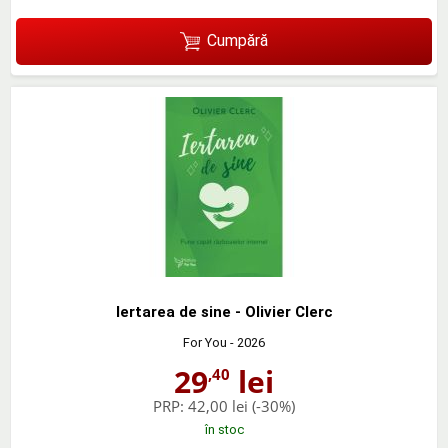
Cumpără
Iertarea de sine - Olivier Clerc
For You
- 2026
29
lei
,40
PRP:
42,00 lei
(-30%)
în stoc