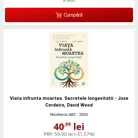
în stoc
Cumpără
Viata infrunta moartea. Secretele longevitatii - Jose
Cordeiro, David Wood
Niculescu ABC
- 2026
40
lei
,99
PRP:
59,90 lei
(-31,57%)