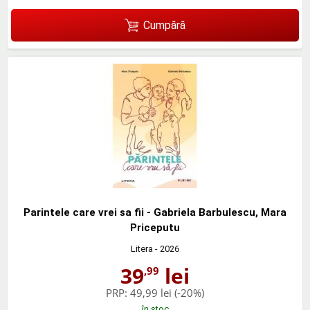
Cumpără
Parintele care vrei sa fii - Gabriela Barbulescu, Mara
Priceputu
Litera
- 2026
39
lei
,99
PRP:
49,99 lei
(-20%)
în stoc