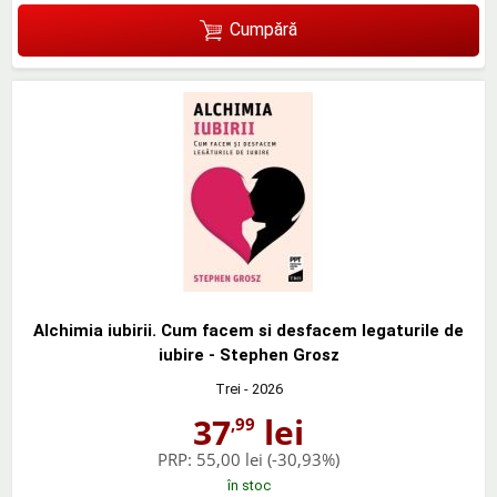
Cumpără
Alchimia iubirii. Cum facem si desfacem legaturile de
iubire - Stephen Grosz
Trei
- 2026
37
lei
,99
PRP:
55,00 lei
(-30,93%)
în stoc