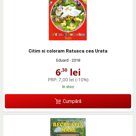
Citim si coloram Ratusca cea Urata
Eduard
- 2018
6
lei
,30
PRP:
7,00 lei
(-10%)
în stoc
Cumpără