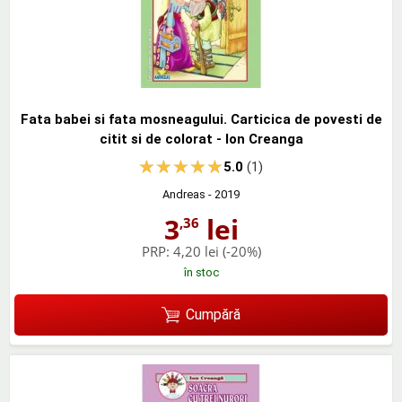
Fata babei si fata mosneagului. Carticica de povesti de
citit si de colorat - Ion Creanga
5.0
(1)
Andreas
- 2019
3
lei
,36
PRP:
4,20 lei
(-20%)
în stoc
Cumpără