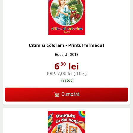
Citim si coloram - Printul fermecat
Eduard
- 2018
6
lei
,30
PRP:
7,00 lei
(-10%)
în stoc
Cumpără