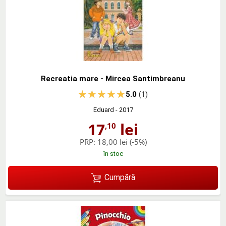
Recreatia mare - Mircea Santimbreanu
5.0
(1)
Eduard
- 2017
17
lei
,10
PRP:
18,00 lei
(-5%)
în stoc
Cumpără