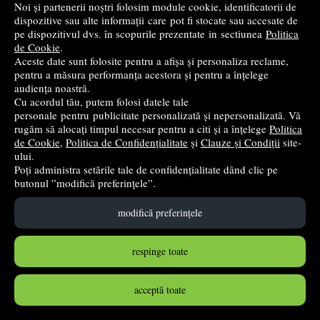
Noi și partenerii noștri folosim module cookie, identificatorii de
dispozitive sau alte informații care pot fi stocate sau accesate de
pe dispozitivul dvs. în scopurile prezentate in sectiunea
Politica
de Cookie
.
Aceste date sunt folosite pentru a afișa și personaliza reclame,
pentru a măsura performanța acestora și pentru a înțelege
audiența noastră.
Cu acordul tău, putem folosi datele tale
personale pentru publicitate personalizată și nepersonalizată. Vă
Lecturile scolarului, clasa I (contine itemi pentru
rugăm să alocați timpul necesar pentru a citi și a înțelege
Politica
verificarea cunostintelor)
de Cookie
,
Politica de Confidențialitate
și
Clauze și Condiții
site-
ului.
DZC
- 2025
Poți administra setările tale de confidențialitate dând clic pe
12
lei
,60
butonul ”modifică preferințele”.
PRP:
18,00 lei
(-30%)
modifică preferințele
în stoc
respinge toate
Cumpără
acceptă toate