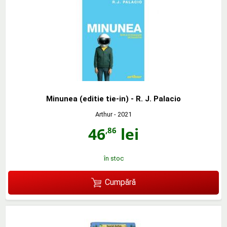
Minunea (editie tie-in) - R. J. Palacio
Arthur
- 2021
46
lei
,86
în stoc
Cumpără