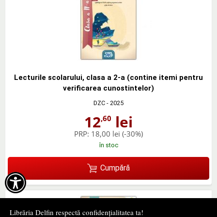
Lecturile scolarului, clasa a 2-a (contine itemi pentru
verificarea cunostintelor)
DZC
- 2025
12
lei
,60
PRP:
18,00 lei
(-30%)
în stoc
Cumpără

Librăria Delfin respectă confidențialitatea ta!