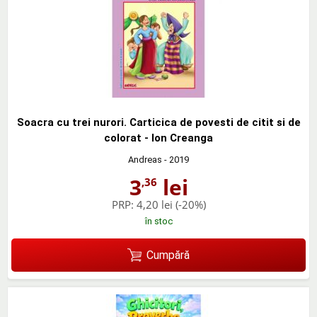
Soacra cu trei nurori. Carticica de povesti de citit si de
colorat - Ion Creanga
Andreas
- 2019
3
lei
,36
PRP:
4,20 lei
(-20%)
în stoc
Cumpără