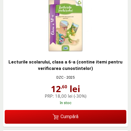
Lecturile scolarului, clasa a 6-a (contine itemi pentru
verificarea cunostintelor)
DZC
- 2025
12
lei
,60
PRP:
18,00 lei
(-30%)
în stoc
Cumpără