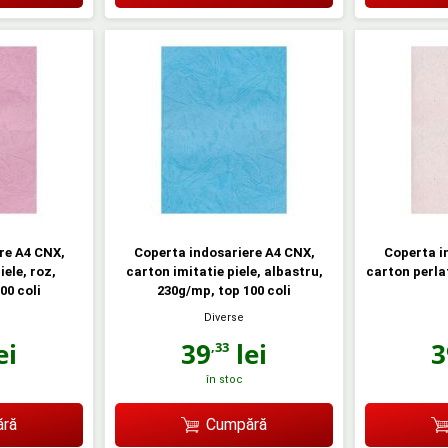
re A4 CNX,
Coperta indosariere A4 CNX,
Coperta i
iele, roz,
carton imitatie piele, albastru,
carton perla
00 coli
230g/mp, top 100 coli
Diverse
ei
39
lei
3
,33
în stoc
ră
Cumpără