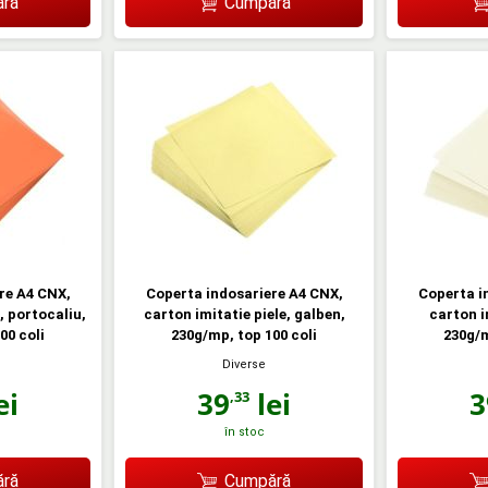
ră
Cumpără
re A4 CNX,
Coperta indosariere A4 CNX,
Coperta i
, portocaliu,
carton imitatie piele, galben,
carton im
00 coli
230g/mp, top 100 coli
230g/m
Diverse
ei
39
lei
3
,33
în stoc
ră
Cumpără