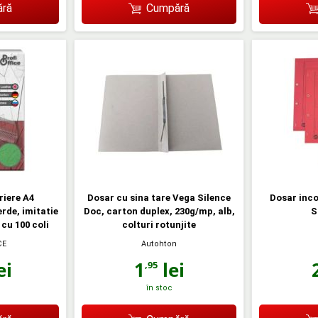
ră
Cumpără
riere A4
Dosar cu sina tare Vega Silence
Dosar inco
erde, imitatie
Doc, carton duplex, 230g/mp, alb,
S
 cu 100 coli
colturi rotunjite
CE
Autohton
ei
1
lei
,95
în stoc