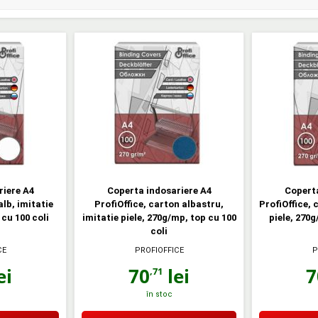
riere A4
Coperta indosariere A4
Coperta
alb, imitatie
ProfiOffice, carton albastru,
ProfiOffice, 
 cu 100 coli
imitatie piele, 270g/mp, top cu 100
piele, 270g
coli
CE
PROFIOFFICE
P
ei
70
lei
7
,71
în stoc