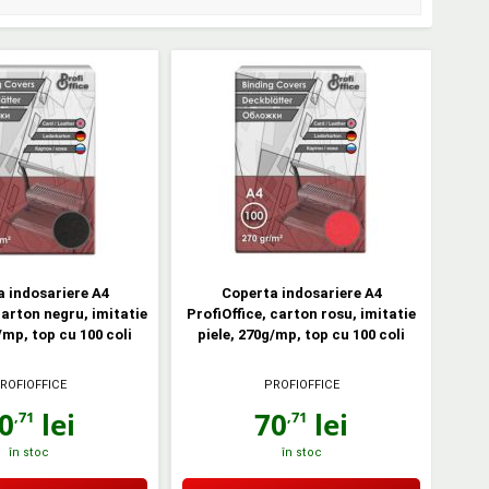
 indosariere A4
Coperta indosariere A4
carton negru, imitatie
ProfiOffice, carton rosu, imitatie
/mp, top cu 100 coli
piele, 270g/mp, top cu 100 coli
ROFIOFFICE
PROFIOFFICE
0
lei
70
lei
,71
,71
în stoc
în stoc