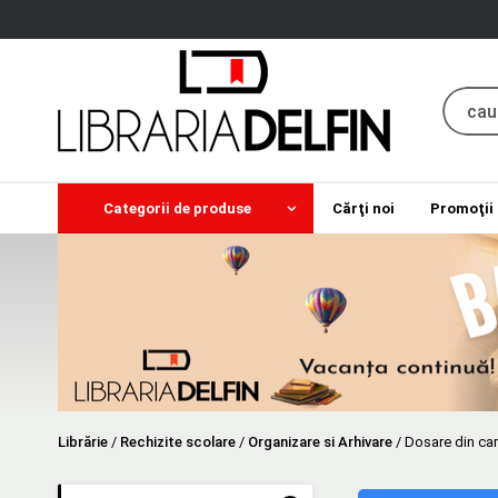
Categorii de produse
Cărţi noi
Promoţii
Librărie
/
Rechizite scolare
/
Organizare si Arhivare
/
Dosare din ca