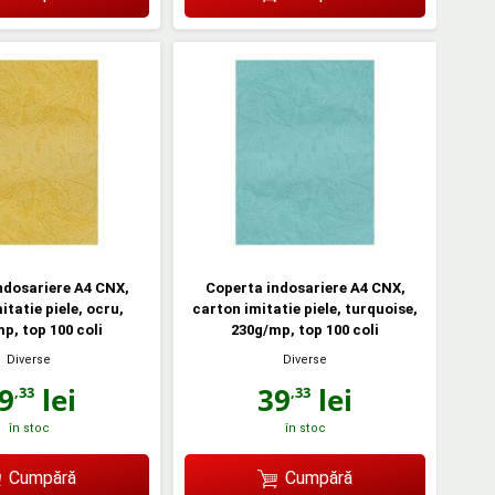
ndosariere A4 CNX,
Coperta indosariere A4 CNX,
itatie piele, ocru,
carton imitatie piele, turquoise,
p, top 100 coli
230g/mp, top 100 coli
Diverse
Diverse
9
lei
39
lei
,33
,33
în stoc
în stoc
Cumpără
Cumpără