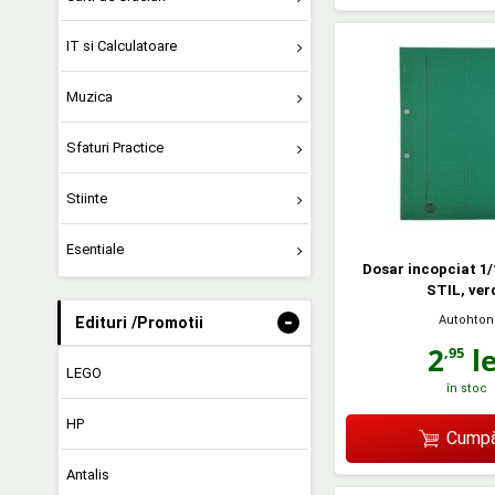
IT si Calculatoare
Muzica
Sfaturi Practice
Stiinte
Esentiale
Dosar incopciat 1/
STIL, ver
-
Autohton
Edituri /Promotii
2
le
,95
LEGO
în stoc
HP
Cumpă
Antalis