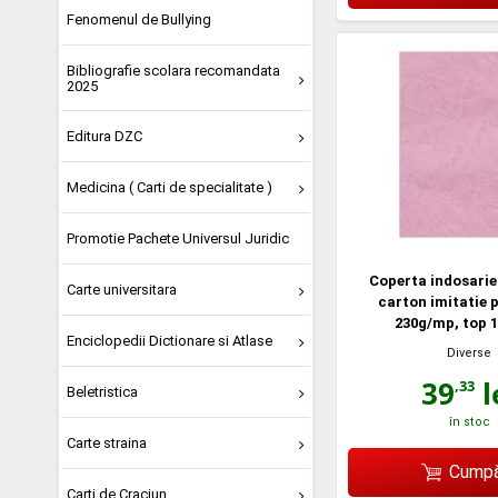
Fenomenul de Bullying
Bibliografie scolara recomandata
2025
Editura DZC
Medicina ( Carti de specialitate )
Promotie Pachete Universul Juridic
Coperta indosarie
Carte universitara
carton imitatie p
230g/mp, top 1
Enciclopedii Dictionare si Atlase
Diverse
39
l
,33
Beletristica
în stoc
Carte straina
Cumpă
Carti de Craciun