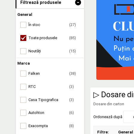
-
Filtrează produsele
General
În stoc
(27)
Toate produsele
(85)
Noutăți
(15)
Marca
Falken
(38)
RTC
(3)
▷ Dosare di
Casa Tipografica
(3)
Dosare din carton
Autohton
(6)
Ordonează după
Exacompta
(8)
Filtre:
General