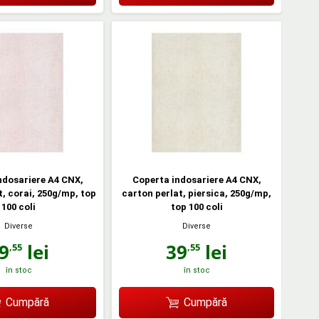
ndosariere A4 CNX,
Coperta indosariere A4 CNX,
t, corai, 250g/mp, top
carton perlat, piersica, 250g/mp,
100 coli
top 100 coli
Diverse
Diverse
9
lei
39
lei
,55
,55
în stoc
în stoc
Cumpără
Cumpără