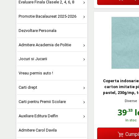
Evaluare Finala Clasele 2, 4, 6, 8
Promotie Bacalaureat 2025-2026
Dezvoltare Personala
Admitere Academia de Politie
Jocuri si Jucarii
Vreau permis auto !
Coperta indosarie
carton imitatie pi
Carti drept
pastel, 230g/mp, t
Diverse
Carti pentru Premii Scolare
39
l
,33
Auxiliare Editura Delfin
în stoc
Admitere Carol Davila
Cumpă