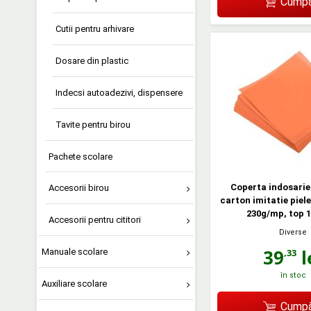
Cumpă
Cutii pentru arhivare
Dosare din plastic
Indecsi autoadezivi, dispensere
Tavite pentru birou
Pachete scolare
Coperta indosarie
Accesorii birou
carton imitatie piele
230g/mp, top 1
Accesorii pentru cititori
Diverse
39
l
,33
Manuale scolare
în stoc
Auxiliare scolare
Cumpă