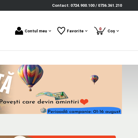
Contact: 0724.900.100 / 0736.361.210
produse
0
Contul meu
Favorite
Coș