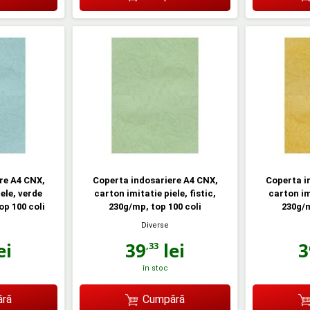
re A4 CNX,
Coperta indosariere A4 CNX,
Coperta i
ele, verde
carton imitatie piele, fistic,
carton im
op 100 coli
230g/mp, top 100 coli
230g/m
Diverse
ei
39
lei
3
,33
în stoc
ră
Cumpără