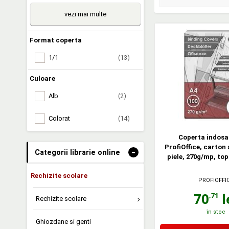
vezi mai multe
Format coperta
1/1
(13)
Culoare
Alb
(2)
Colorat
(14)
Coperta indosa
ProfiOffice, carton 
-
Categorii librarie online
piele, 270g/mp, top
Rechizite scolare
PROFIOFFI
70
l
,71
Rechizite scolare
în stoc
Ghiozdane si genti