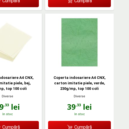
Cumpără
Cumpără
ndosariere A4 CNX,
Coperta indosariere A4 CNX,
itatie piele, bej,
carton imitatie piele, verde,
p, top 100 coli
230g/mp, top 100 coli
Diverse
Diverse
9
lei
39
lei
,33
,33
în stoc
în stoc
Cumpără
Cumpără