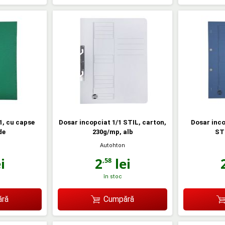
1, cu capse
Dosar incopciat 1/1 STIL, carton,
Dosar inco
de
230g/mp, alb
STI
Autohton
i
2
lei
,58
în stoc
ră
Cumpără