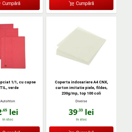
Cumpără
Cumpără
pciat 1/1, cu capse
Coperta indosariere A4 CNX,
TIL, verde
carton imitatie piele, fildes,
230g/mp, top 100 coli
Autohton
Diverse
2
lei
39
lei
,65
,33
în stoc
în stoc