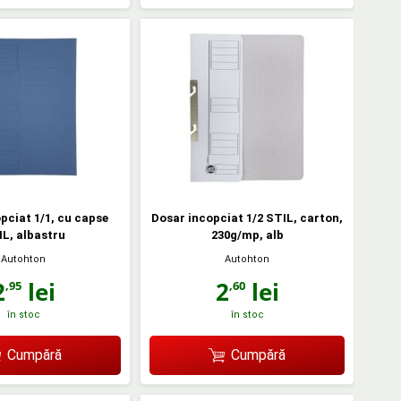
pciat 1/1, cu capse
Dosar incopciat 1/2 STIL, carton,
L, albastru
230g/mp, alb
Autohton
Autohton
2
lei
2
lei
,95
,60
în stoc
în stoc
Cumpără
Cumpără