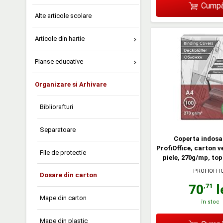
Cumpă
Alte articole scolare
Articole din hartie
Planse educative
Organizare si Arhivare
Bibliorafturi
Separatoare
Coperta indosa
ProfiOffice, carton v
File de protectie
piele, 270g/mp, top
PROFIOFFI
Dosare din carton
70
l
,71
Mape din carton
în stoc
Mape din plastic