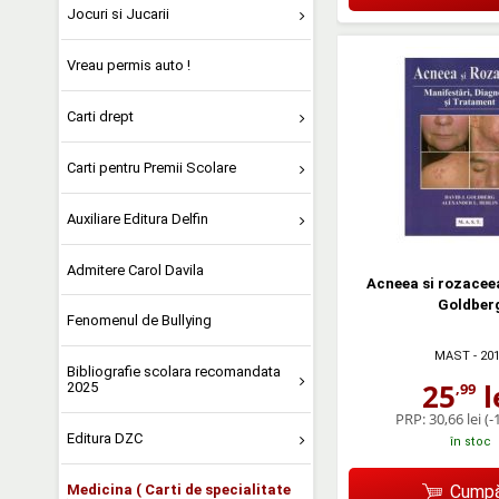
Jocuri si Jucarii
Vreau permis auto !
Carti drept
Carti pentru Premii Scolare
Auxiliare Editura Delfin
Admitere Carol Davila
Acneea si rozaceea
Goldber
Fenomenul de Bullying
MAST
- 20
Bibliografie scolara recomandata
25
l
2025
,99
PRP:
30,66 lei
(-
Editura DZC
în stoc
Medicina ( Carti de specialitate
Cumpă