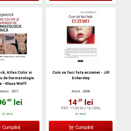
ck, Atlas Color si
Cum sa faci fata eczemei - Jill
u de Dermatologie
Eckersley
a - Klaus Wolff
llisto
- 2017
Antet
- 2008
96
lei
14
lei
,00
,25
PRP:
17,00 lei
(-16,18%)
în stoc
în stoc
Cumpără
Cumpără