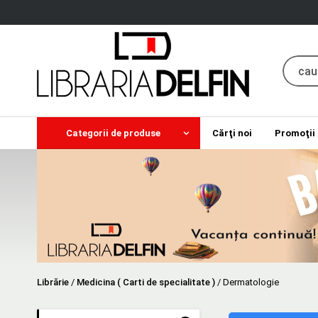
Categorii de produse
Cărţi noi
Promoţii
Librărie
/
Medicina ( Carti de specialitate )
/
Dermatologie