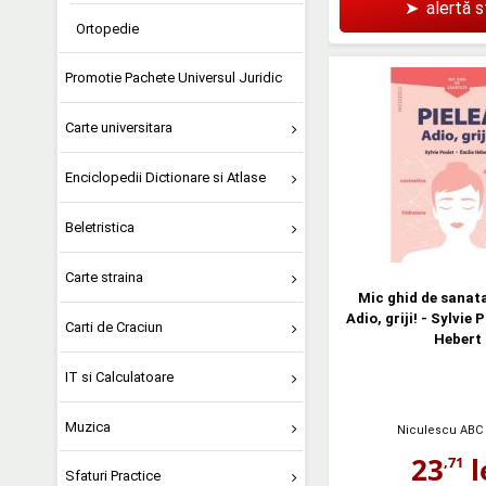
➤
alertă 
Ortopedie
Promotie Pachete Universul Juridic
Carte universitara
Enciclopedii Dictionare si Atlase
Beletristica
Carte straina
Mic ghid de sanata
Adio, griji! - Sylvie 
Carti de Craciun
Hebert
IT si Calculatoare
Muzica
Niculescu ABC
23
l
,71
Sfaturi Practice