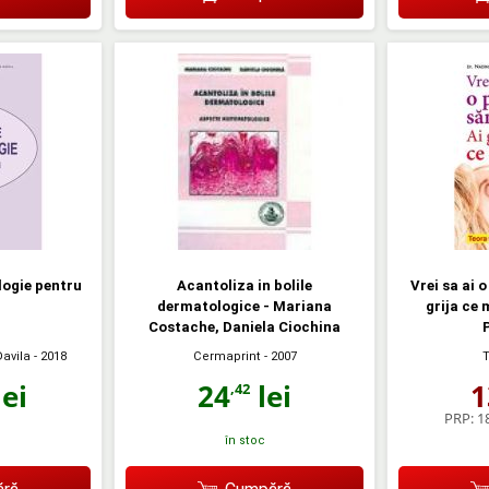
ogie pentru
Acantoliza in bolile
Vrei sa ai 
i
dermatologice - Mariana
grija ce
Costache, Daniela Ciochina
Davila
- 2018
Cermaprint
- 2007
ei
24
lei
1
,42
PRP:
18
în stoc