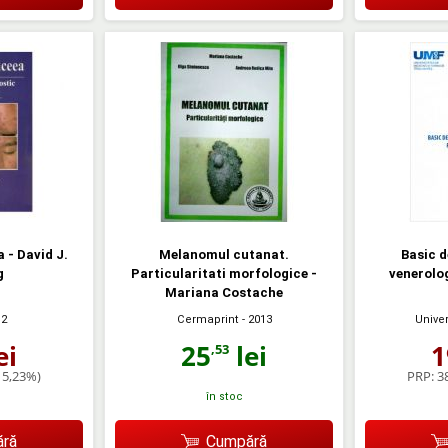
 - David J.
Melanomul cutanat.
Basic 
g
Particularitati morfologice -
venerolog
Mariana Costache
Cermaprint
- 2013
12
Univer
25
lei
ei
1
,53
15,23%)
PRP:
38
în stoc
ră
Cumpără