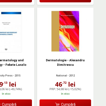
dermatology and
Dermatologie - Alexandru
y - Fekete Laszlo
Dimitrescu
sity Press
- 2015
National
- 2012
9
lei
46
lei
,13
,72
,06 lei
(-49,74%)
PRP:
54,98 lei
(-15,02%)
în stoc
în stoc
Cumpără
Cumpără