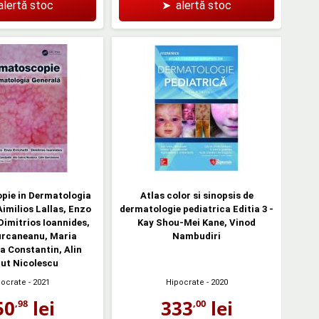
alertă stoc
➤
alertă stoc
pie in Dermatologia
Atlas color si sinopsis de
Aimilios Lallas, Enzo
dermatologie pediatrica Editia 3 -
 Dimitrios Ioannides,
Kay Shou-Mei Kane, Vinod
urcaneanu, Maria
Nambudiri
 Constantin, Alin
ut Nicolescu
pocrate
- 2021
Hipocrate
- 2020
50
lei
333
lei
,98
,00