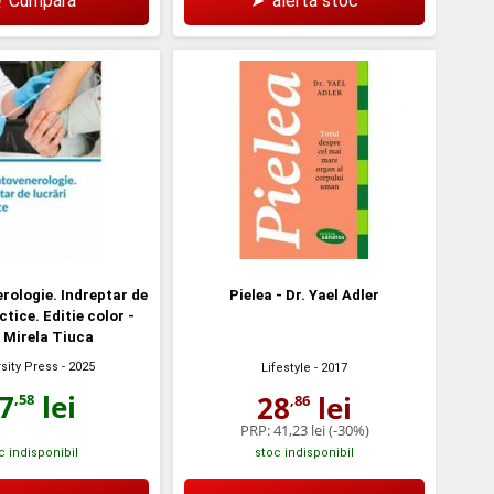
Cumpără
➤
alertă stoc
ologie. Indreptar de
Pielea - Dr. Yael Adler
ctice. Editie color -
 Mirela Tiuca
sity Press
- 2025
Lifestyle
- 2017
7
lei
28
lei
,58
,86
PRP:
41,23 lei
(-30%)
c indisponibil
stoc indisponibil