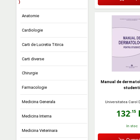
)
Anatomie
Cardiologie
Carti de Lucretia Titirca
Carti diverse
Chirurgie
Manual de dermatol
Farmacologie
student
Medicina Generala
Universitatea Carol 
132
l
,15
Medicina Interna
în stoc
Medicina Veterinara