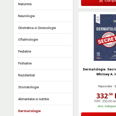
Cumpă
Naturista
Neurologie
Obstretica si Ginecologie
Oftalmologie
Pediatrie
Psihiatrie
Dermatologie. Secret
Whitney A. 
Rezidentiat
Hipocrate
- 
Stomatologie
332
l
,50
Alimentatie si nutritie
PRP:
350,00 lei
stoc indispon
Dermatologie