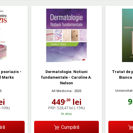
psoriazis -
Dermatologie. Notiuni
Tratat de 
ld Marks
fundamentale - Caroline A.
Bianca
Nelson
Universitat
5
All Medicina
- 2025
9
ei
449
lei
,20
(-10%)
PRP:
528,47 lei
(-15%)
în stoc
ră
Cumpără