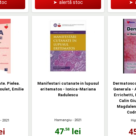
stoc
➤
alertă stoc
➤
te. Pielea.
Manifestari cutanate in lupusul
Dermatosco
Poulet, Emilie
eritematos - Ionica-Mariana
Generala - 
Radulescu
Errichetti,
Calin Gi
Magdalena
Codr
Hamangiu
- 2021
- 2021
Hi
47
lei
ei
4
,58