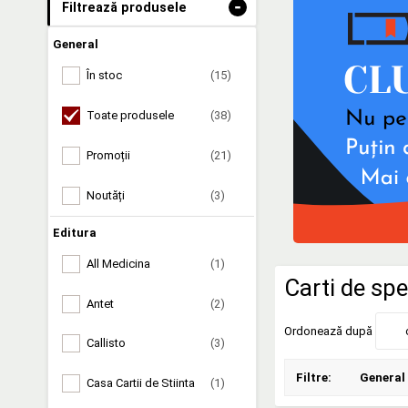
-
Filtrează produsele
General
În stoc
(15)
Toate produsele
(38)
Promoții
(21)
Noutăți
(3)
Editura
All Medicina
(1)
Carti de spe
Antet
(2)
Ordonează după
Callisto
(3)
Filtre:
General
Casa Cartii de Stiinta
(1)