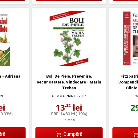
a - Adriana
Boli De Piele. Prevenire.
Fitzpatri
Recunoastere. Vindecare - Maria
Compendi
Treben
Clinic
Ca
09
GEMMA PRINT
- 2007
2
ei
13
lei
,32
10,03%)
PRP:
14,80 lei
(-10%)
în stoc
ră
Cumpără