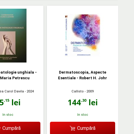
patologie unghiala -
Dermatoscopia, Aspecte
 Maria Petrescu
Esentiale - Robert H. Johr
ea Carol Davila
- 2024
Callisto
- 2009
5
lei
144
lei
,15
,30
în stoc
în stoc
Cumpără
Cumpără