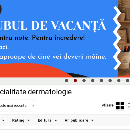
cialitate dermatologie
Afișare:
cele mai recente
Rating
Editura
An publicare