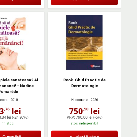
o piele sanatoasa? Ai
Rook. Ghid Practic de
 mananci! - Nadine
Dermatologie
Pomarède
Teora
- 2010
Hipocrate
- 2026
3
lei
750
lei
,76
,50
,34 lei
(-24,97%)
PRP:
790,00 lei
(-5%)
în stoc
stoc indisponibil