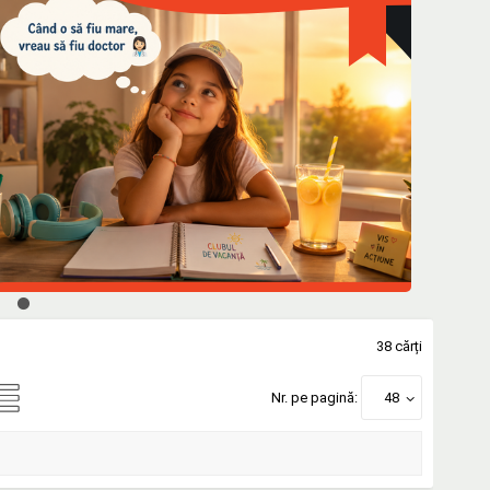
38 cărți
Nr. pe pagină:
48