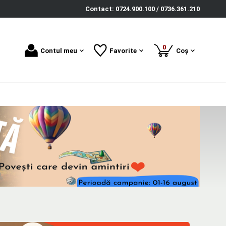
Contact: 0724.900.100 / 0736.361.210
produse
0
Contul meu
Favorite
Coș