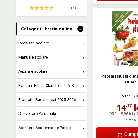
(1)
-
Categorii librarie online
Rechizite scolare
Manuale scolare
Auxiliare scolare
Psoriazisul si diet
Stump
Evaluare Finala Clasele 2, 4, 6, 8
Stefan
- 20
Promotie Bacalaureat 2025-2026
14
l
,27
PRP:
15,86 lei
(-
Dezvoltare Personala
în stoc
Admitere Academia de Politie
Cumpă