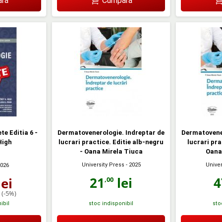
ră
Cumpără
e Editia 6 -
Dermatovenerologie. Indreptar de
Dermatovener
High
lucrari practice. Editie alb-negru
lucrari pra
- Oana Mirela Tiuca
Oana
University Press
- 2025
Univer
2026
21
lei
4
ei
,00
(-5%)
ibil
stoc indisponibil
sto