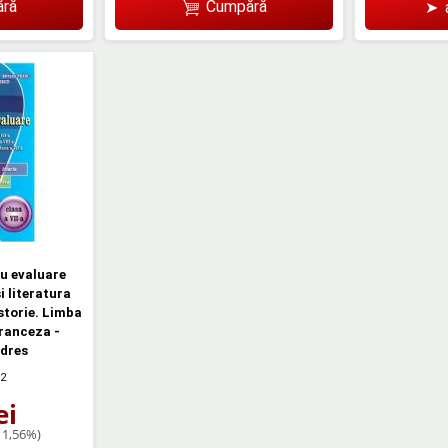
ră
Cumpără
➤
u evaluare
i literatura
storie. Limba
ranceza -
dres
2
ei
11,56%)