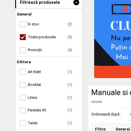
-
Filtrează produsele
General
În stoc
(2)
Toate produsele
(5)
Promoții
(4)
Editura
Art Klett
(1)
Booklet
(1)
Manuale si 
Litera
(1)
istorie
Paralela 45
(1)
Ordonează după
Taida
(1)
Filtre:
General