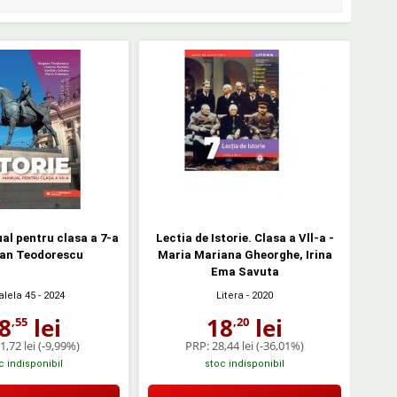
ual pentru clasa a 7-a
Lectia de Istorie. Clasa a Vll-a -
dan Teodorescu
Maria Mariana Gheorghe, Irina
Ema Savuta
alela 45
- 2024
Litera
- 2020
8
lei
18
lei
,55
,20
1,72 lei
(-9,99%)
PRP:
28,44 lei
(-36,01%)
c indisponibil
stoc indisponibil