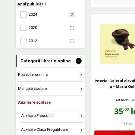
Anul publicării
2024
(3)
2020
(1)
2012
(1)
-
Categorii librarie online
Rechizite scolare
Istorie. Caietul elevu
a - Maria Oc
Manuale scolare
Art Klett
- 2
Auxiliare scolare
35
l
,00
Auxiliare Prescolari
în stoc
Auxiliare Clasa Pregatitoare