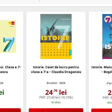
lui. Clasa a 7-
Istorie. Caiet de lucru pentru
Istorie. Man
hescu
clasa a 7-a - Claudia Draganoiu
- Bog
024
Booklet
- 2024
Par
ei
24
lei
2
,70
PRP:
27,49 lei
(-10,15%)
PRP:
3
în stoc
sto