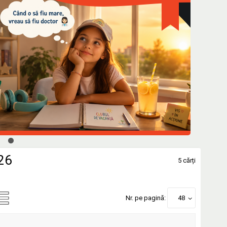
026
5 cărți
Nr. pe pagină:
48