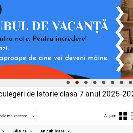
culegeri de Istorie clasa 7 anul 2025-2
Afișare:
cele mai recente
Editura
An publicare