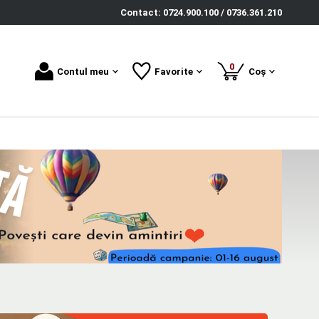
Contact: 0724.900.100 / 0736.361.210
produse
0
Contul meu
Favorite
Coș