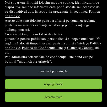
Noi și partenerii noștri folosim module cookie, identificatorii de
Cartea Romaneasca Educational
- 2019
dispozitive sau alte informații care pot fi stocate sau accesate de
pe dispozitivul dvs. în scopurile prezentate in sectiunea
Politica
46
lei
,62
de Cookie
.
Aceste date sunt folosite pentru a afișa și personaliza reclame,
PRP:
51,80 lei
(-10%)
pentru a măsura performanța acestora și pentru a înțelege
în stoc
audiența noastră.
Cu acordul tău, putem folosi datele tale
Cumpără
personale pentru publicitate personalizată și nepersonalizată. Vă
rugăm să alocați timpul necesar pentru a citi și a înțelege
Politica
de Cookie
,
Politica de Confidențialitate
și
Clauze și Condiții
site-
ului.
Poți administra setările tale de confidențialitate dând clic pe
butonul ”modifică preferințele”.
modifică preferințele
respinge toate
acceptă toate
Simularea examenului de bacalaureat. Matematica.