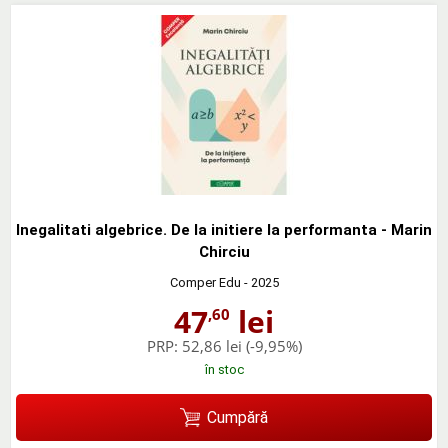
Inegalitati algebrice. De la initiere la performanta - Marin
Chirciu
Comper Edu
- 2025
47
lei
,60
PRP:
52,86 lei
(-9,95%)
în stoc
Cumpără