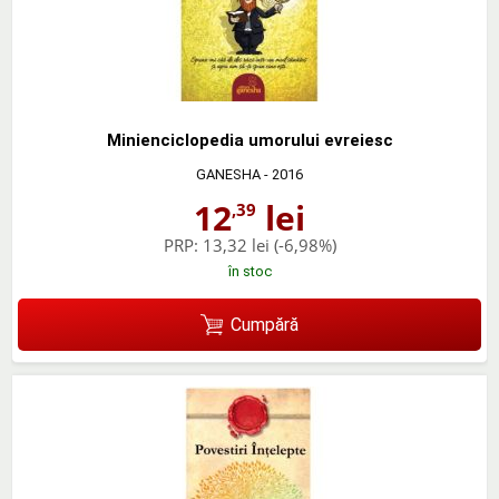
Minienciclopedia umorului evreiesc
GANESHA
- 2016
12
lei
,39
PRP:
13,32 lei
(-6,98%)
în stoc
Cumpără