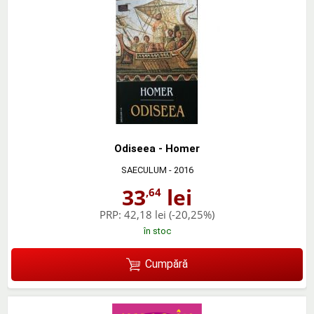
Odiseea - Homer
SAECULUM
- 2016
33
lei
,64
PRP:
42,18 lei
(-20,25%)
în stoc
Cumpără