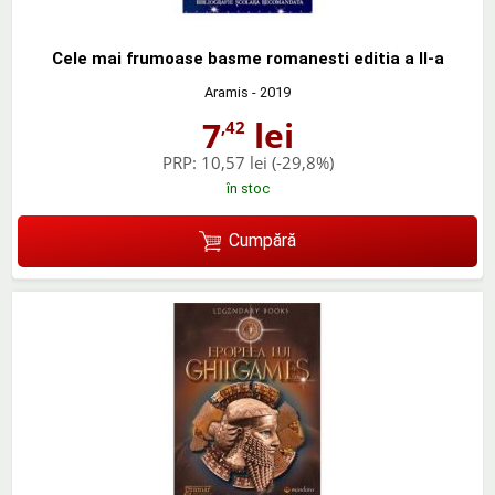
Cele mai frumoase basme romanesti editia a II-a
Aramis
- 2019
7
lei
,42
PRP:
10,57 lei
(-29,8%)
în stoc
Cumpără