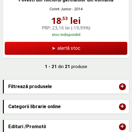
Povesti din folclorul germanilor din Romania
Corint Junior
- 2014
18
lei
,53
PRP:
23,16 lei
(-19,99%)
stoc indisponibil
➤
alertă stoc
1 - 21
din
21
produse
+
Filtrează produsele
+
Categorii librarie online
+
Edituri /Promotii