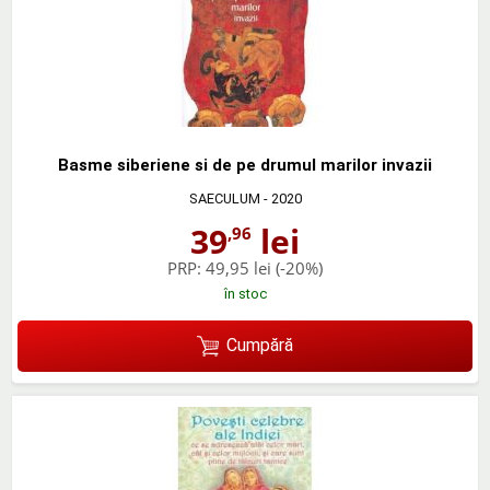
Basme siberiene si de pe drumul marilor invazii
SAECULUM
- 2020
39
lei
,96
PRP:
49,95 lei
(-20%)
în stoc
Cumpără