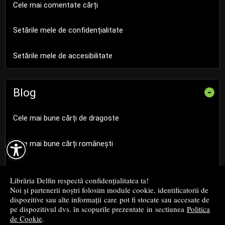
Cele mai comentate cărți
Setările mele de confidențialitate
Setările mele de accesibilitate
Blog
-
Cele mai bune cărți de dragoste

Cele mai bune cărți românești
Cele mai bune cărți religioase
Librăria Delfin respectă confidențialitatea ta!
Noi și partenerii noștri folosim module cookie, identificatorii de
Cele mai bune cărți de istorie
dispozitive sau alte informații care pot fi stocate sau accesate de
pe dispozitivul dvs. în scopurile prezentate in sectiunea
Politica
de Cookie
.
Top cărți beletristică