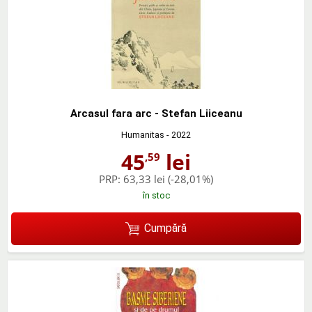
Arcasul fara arc - Stefan Liiceanu
Humanitas
- 2022
45
lei
,59
PRP:
63,33 lei
(-28,01%)
în stoc
Cumpără