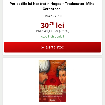
Peripetiile lui Nastratin Hogea - Traducator: Mihai
Cernatescu
Herald
- 2019
30
lei
,75
PRP:
41,00 lei
(-25%)
stoc indisponibil
➤
alertă stoc