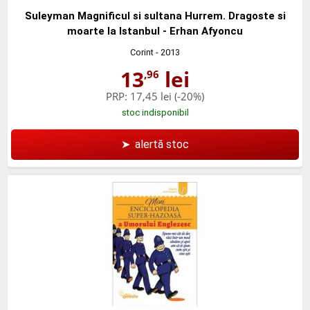
Suleyman Magnificul si sultana Hurrem. Dragoste si
moarte la Istanbul - Erhan Afyoncu
Corint
- 2013
13
lei
,96
PRP:
17,45 lei
(-20%)
stoc indisponibil
➤
alertă stoc