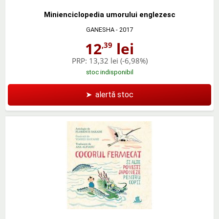
Minienciclopedia umorului englezesc
GANESHA
- 2017
12
lei
,39
PRP:
13,32 lei
(-6,98%)
stoc indisponibil
➤
alertă stoc