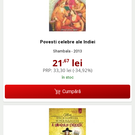
Povesti celebre ale Indiei
Shambala
- 2013
21
lei
,67
PRP:
33,30 lei
(-34,92%)
în stoc
Cumpără