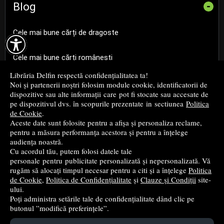
Blog
-
Cele mai bune cărți de dragoste

Cele mai bune cărți românești
Librăria Delfin respectă confidențialitatea ta!
Cele mai bune cărți religioase
Noi și partenerii noștri folosim module cookie, identificatorii de
dispozitive sau alte informații care pot fi stocate sau accesate de
pe dispozitivul dvs. în scopurile prezentate in sectiunea
Politica
Cele mai bune cărți de istorie
de Cookie
.
Aceste date sunt folosite pentru a afișa și personaliza reclame,
pentru a măsura performanța acestora și pentru a înțelege
Top cărți beletristică
audiența noastră.
Cu acordul tău, putem folosi datele tale
...toate știrile
personale pentru publicitate personalizată și nepersonalizată. Vă
rugăm să alocați timpul necesar pentru a citi și a înțelege
Politica
de Cookie
,
Politica de Confidențialitate
și
Clauze și Condiții
site-
© 2004 - 2026
Grup DZC SRL
ului.
Poți administra setările tale de confidențialitate dând clic pe
Magazin online
creat de
Vital Soft
butonul ”modifică preferințele”.