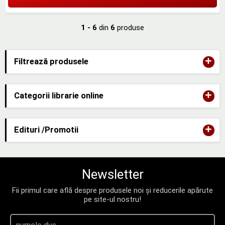
1 - 6
din
6
produse
+
Filtrează produsele
+
Categorii librarie online
+
Edituri /Promotii
Newsletter
Fii primul care află despre produsele noi și reducerile apărute
pe site-ul nostru!