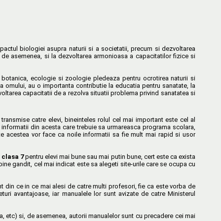
pactul biologiei asupra naturii si a societatii, precum si dezvoltarea
, de asemenea, si la dezvoltarea armonioasa a capacitatilor fizice si
 botanica, ecologie si zoologie pledeaza pentru ocrotirea naturii si
ena omului, au o importanta contributie la educatia pentru sanatate, la
ltarea capacitatii de a rezolva situatii problema privind sanatatea si
 transmise catre elevi, bineinteles rolul cel mai important este cel al
e informatii din acesta care trebuie sa urmareasca programa scolara,
e acestea vor face ca noile informatii sa fie mult mai rapid si usor
 clasa 7
pentru elevi mai bune sau mai putin bune, cert este ca exista
ine gandit, cel mai indicat este sa alegeti site-urile care se ocupa cu
t din ce in ce mai alesi de catre multi profesori, fie ca este vorba de
eturi avantajoase, iar manualele lor sunt avizate de catre Ministerul
, etc) si, de asemenea, autorii manualelor sunt cu precadere cei mai