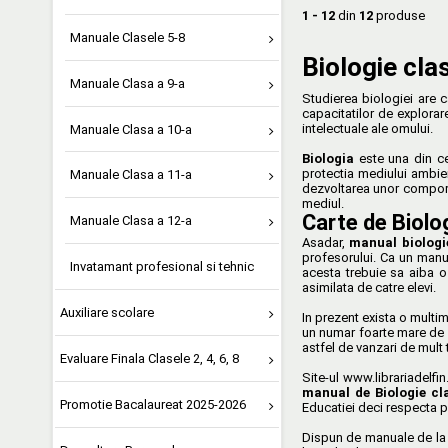
1 - 12
din
12
produse
Manuale Clasele 5-8
Biologie cla
Manuale Clasa a 9-a
Studierea biologiei are c
capacitatilor de explorar
intelectuale ale omului.
Manuale Clasa a 10-a
Biologia
este una din cel
protectia mediului ambient
Manuale Clasa a 11-a
dezvoltarea unor comporta
mediul.
Carte de Biolog
Manuale Clasa a 12-a
Asadar,
manual biologi
profesorului. Ca un manua
Invatamant profesional si tehnic
acesta trebuie sa aiba o 
asimilata de catre elevi.
Auxiliare scolare
In prezent exista o multim
un numar foarte mare de m
astfel de vanzari de mult 
Evaluare Finala Clasele 2, 4, 6, 8
Site-ul www.librariadelfin
manual de Biologie cl
Promotie Bacalaureat 2025-2026
Educatiei deci respecta 
Dispun de manuale de la c