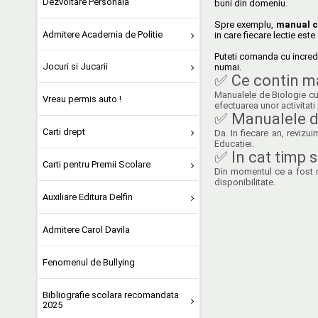
Dezvoltare Personala
buni din domeniu.
Spre exemplu,
manual cl
Admitere Academia de Politie
in care fiecare lectie este
Puteti comanda cu increde
Jocuri si Jucarii
numai.
✅ Ce contin ma
Manualele de Biologie cupr
Vreau permis auto !
efectuarea unor activitati
✅ Manualele de
Carti drept
Da. In fiecare an, reviz
Educatiei.
✅ In cat timp s
Carti pentru Premii Scolare
Din momentul ce a fost re
disponibilitate.
Auxiliare Editura Delfin
Admitere Carol Davila
Fenomenul de Bullying
Bibliografie scolara recomandata
2025