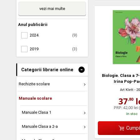
vezi mai multe
Anul publicării
2024
(9)
2019
(3)
-
Categorii librarie online
Biologie. Clasa a 7
Irina Pop-Pa
Rechizite scolare
Art Klett
- 2
37
l
Manuale scolare
,80
PRP:
42,00 lei
Manuale Clasa 1
în stoc
Manuale Clasa a 2-a
Cumpă