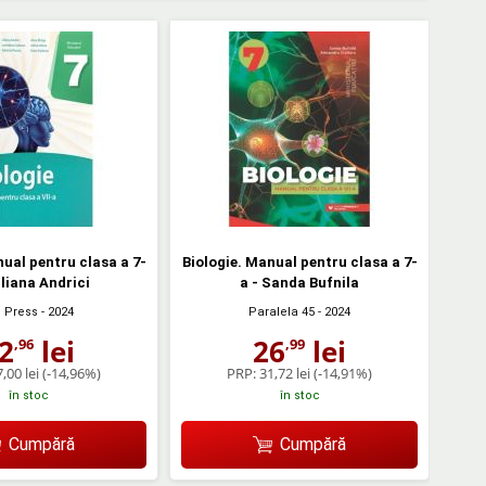
nual pentru clasa a 7-
Biologie. Manual pentru clasa a 7-
iliana Andrici
a - Sanda Bufnila
 Press
- 2024
Paralela 45
- 2024
2
lei
26
lei
,96
,99
,00 lei
(-14,96%)
PRP:
31,72 lei
(-14,91%)
în stoc
în stoc
Cumpără
Cumpără