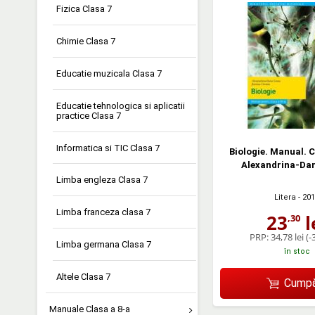
Fizica Clasa 7
Chimie Clasa 7
Educatie muzicala Clasa 7
Educatie tehnologica si aplicatii
practice Clasa 7
Informatica si TIC Clasa 7
Biologie. Manual. C
Alexandrina-Da
Limba engleza Clasa 7
Litera
- 20
Limba franceza clasa 7
23
l
,30
PRP:
34,78 lei
(-
Limba germana Clasa 7
în stoc
Altele Clasa 7
Cumpă
Manuale Clasa a 8-a