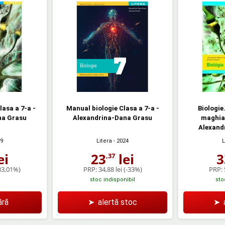
lasa a 7-a -
Manual biologie Clasa a 7-a -
Biologie
na Grasu
Alexandrina-Dana Grasu
maghiar
Alexand
19
Litera
- 2024
L
ei
23
lei
3
,37
33,01%)
PRP:
34,88 lei
(-33%)
PRP:
stoc indisponibil
sto
ră
➤
alertă stoc
➤