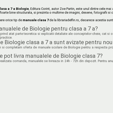
asa a 7 a Biologie
, Editura Corint, autor Zoe Partin, este unul dintre cele m
 foarte bine structurata, si prezinta o multime de imagini, desene, fotografii si c
re orice tip de
manuale clasa 7
de la librariadelfin.ro, deoarece acestia sun
nualele de Biologie pentru clasa a 7 a?
ind atat parte teoretica si explicatii detaliate ale conceptelor-cheie, cat si o
 practice.
 Biologie clasa a 7 a sunt avizate pentru nou
uim si completam oferta de manuale scolare de Biologie pentru a respecta pro
e pot livra manualele de Biologie clasa 7?
alizata comanda, manualele se livreaza in 24h - 72h din depozit. Pentru anumi