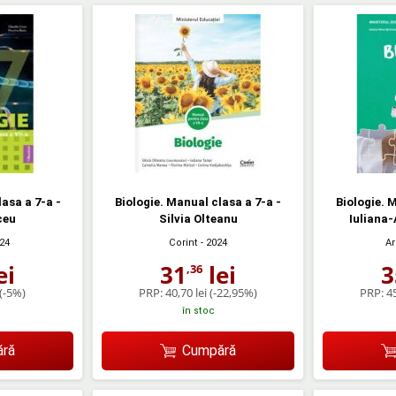
asa a 7-a -
Biologie. Manual clasa a 7-a -
Biologie. 
ceu
Silvia Olteanu
Iuliana-
24
Corint
- 2024
Ar
ei
31
lei
3
,36
(-5%)
PRP:
40,70 lei
(-22,95%)
PRP:
45
în stoc
ră
Cumpără