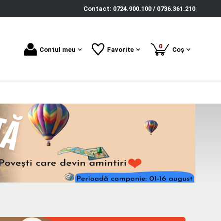
Contact: 0724.900.100 / 0736.361.210
produse
0
Contul meu
Favorite
Coș