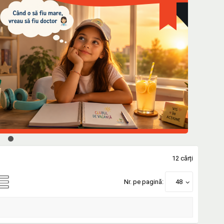
12 cărți
Nr. pe pagină:
48