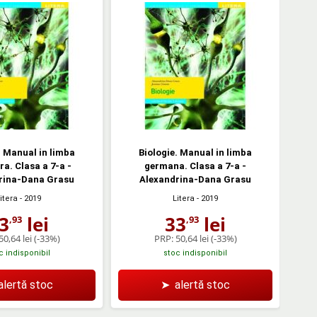
. Manual in limba
Biologie. Manual in limba
a. Clasa a 7-a -
germana. Clasa a 7-a -
rina-Dana Grasu
Alexandrina-Dana Grasu
itera
- 2019
Litera
- 2019
3
lei
33
lei
,93
,93
50,64 lei
(-33%)
PRP:
50,64 lei
(-33%)
c indisponibil
stoc indisponibil
alertă stoc
➤
alertă stoc