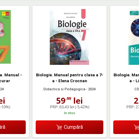
-a. Manual -
Biologie. Manual pentru clasa a 7-
Biologie. Ma
curar
a - Elena Crocnan
a - L
024
Didactica si Pedagogica
- 2024
CD
ei
59
lei
2
,99
(-10%)
PRP:
63,43 lei
(-5,42%)
PRP:
27
în stoc
ră
Cumpără