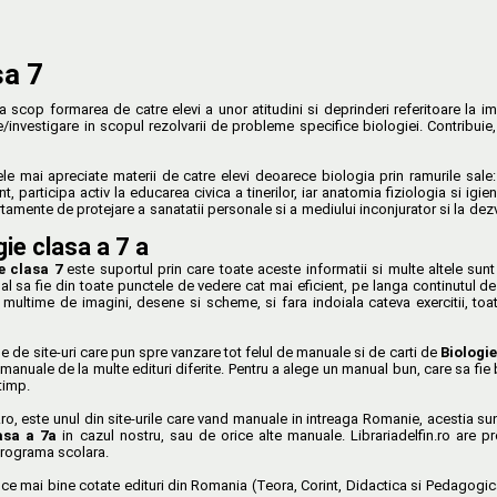
sa 7
a scop formarea de catre elevi a unor atitudini si deprinderi referitoare la im
e/investigare in scopul rezolvarii de probleme specifice biologiei. Contribuie
e mai apreciate materii de catre elevi deoarece biologia prin ramurile sale:
, participa activ la educarea civica a tinerilor, iar anatomia fiziologia si igi
mente de protejare a sanatatii personale si a mediului inconjurator si la dezvo
ie clasa a 7 a
e clasa 7
este suportul prin care toate aceste informatii si multe altele sunt
l sa fie din toate punctele de vedere cat mai eficient, pe langa continutul d
multime de imagini, desene si scheme, si fara indoiala cateva exercitii, toat
e de site-uri care pun spre vanzare tot felul de manuale si de carti de
Biologie
anuale de la multe edituri diferite. Pentru a alege un manual bun, care sa fie b
timp.
.ro, este unul din site-urile care vand manuale in intreaga Romanie, acestia sun
asa a 7a
in cazul nostru, sau de orice alte manuale. Librariadelfin.ro are pr
programa scolara.
e mai bine cotate edituri din Romania (Teora, Corint, Didactica si Pedagogica