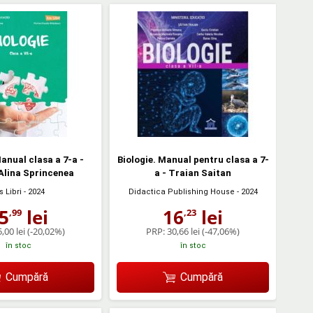
Manual clasa a 7-a -
Biologie. Manual pentru clasa a 7-
Alina Sprincenea
a - Traian Saitan
s Libri
- 2024
Didactica Publishing House
- 2024
5
lei
16
lei
,99
,23
,00 lei
(-20,02%)
PRP:
30,66 lei
(-47,06%)
în stoc
în stoc
Cumpără
Cumpără