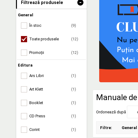
-
Filtrează produsele
General
În stoc
(9)
Toate produsele
(12)
Promoții
(12)
Editura
Ars Libri
(1)
Art Klett
(1)
Manuale de 
Booklet
(1)
Ordonează după
CD Press
(1)
Filtre:
General
Corint
(1)