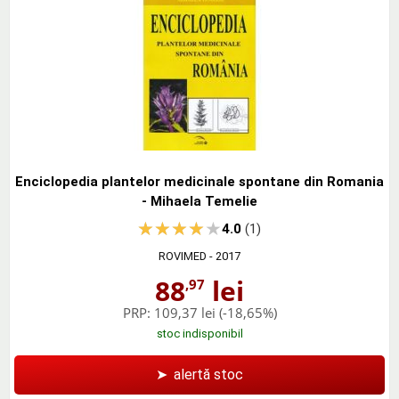
Enciclopedia plantelor medicinale spontane din Romania
- Mihaela Temelie
4.0
(1)
ROVIMED
- 2017
88
lei
,97
PRP:
109,37 lei
(-18,65%)
stoc indisponibil
➤
alertă stoc