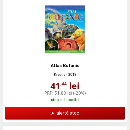
Atlas Botanic
Kreativ
- 2018
41
lei
,44
PRP:
51,80 lei
(-20%)
stoc indisponibil
➤
alertă stoc