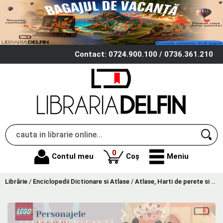
Contact: 0724.900.100 / 0736.361.210
produse
0
Contul meu
Coș
Meniu
Librărie
/
Enciclopedii Dictionare si Atlase
/
Atlase, Harti de perete si Planse tematice