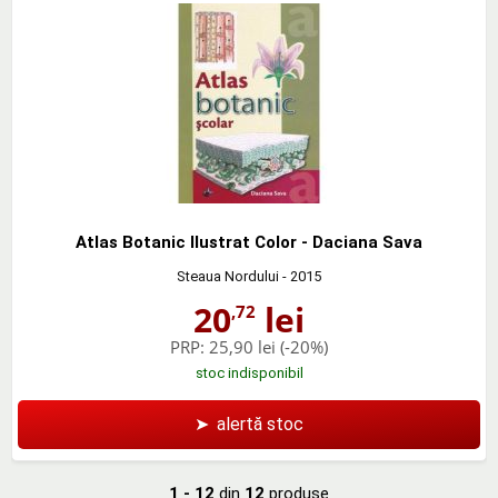
Atlas Botanic Ilustrat Color - Daciana Sava
Steaua Nordului
- 2015
20
lei
,72
PRP:
25,90 lei
(-20%)
stoc indisponibil
➤
alertă stoc
1 - 12
din
12
produse