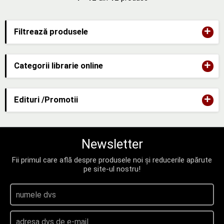
+
Filtrează produsele
+
Categorii librarie online
+
Edituri /Promotii
Newsletter
Fii primul care află despre produsele noi și reducerile apărute
pe site-ul nostru!