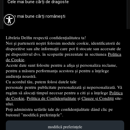
Cele mai bune cărți de dragoste

Cele mai bune cărți românești
Cele mai bune cărți religioase
Librăria Delfin respectă confidențialitatea ta!
Noi și partenerii noștri folosim module cookie, identificatorii de
Cele mai bune cărți de istorie
dispozitive sau alte informații care pot fi stocate sau accesate de
pe dispozitivul dvs. în scopurile prezentate in sectiunea
Politica
de Cookie
.
Top cărți beletristică
Aceste date sunt folosite pentru a afișa și personaliza reclame,
pentru a măsura performanța acestora și pentru a înțelege
...toate știrile
audiența noastră.
Cu acordul tău, putem folosi datele tale
personale pentru publicitate personalizată și nepersonalizată. Vă
© 2004 - 2026
Grup DZC SRL
rugăm să alocați timpul necesar pentru a citi și a înțelege
Politica
de Cookie
,
Politica de Confidențialitate
și
Clauze și Condiții
site-
Magazin online
creat de
Vital Soft
ului.
Poți administra setările tale de confidențialitate dând clic pe
butonul ”modifică preferințele”.
Created in 0.0947 sec
modifică preferințele