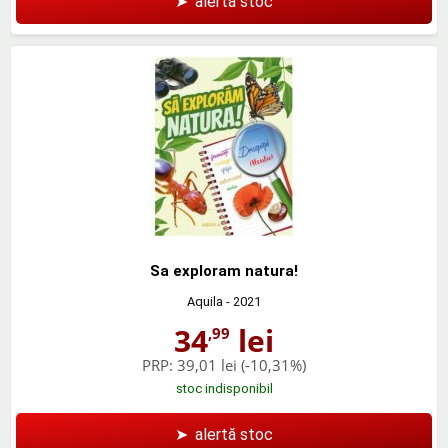
➤
alertă stoc
Sa exploram natura!
Aquila
- 2021
34
lei
,99
PRP:
39,01 lei
(-10,31%)
stoc indisponibil
➤
alertă stoc